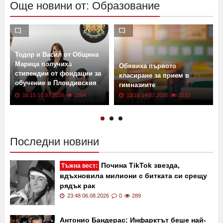
Още новини от: Образование
Тодор и Васил от Община
Марица получиха
Обявиха първото
стипендии от фондации за
класиране за прием в
обучение в Пловдивския
гимназиите
университет
16:15 18.07.2026
1064
13:10 14.07.2026
1533
Последни новини
Почина TikTok звезда,
Тъжна вест:
вдъхновила милиони с битката си срещу
рядък рак
23:48 06.08.2026
0
289
Антонио Бандерас: Инфарктът беше най-