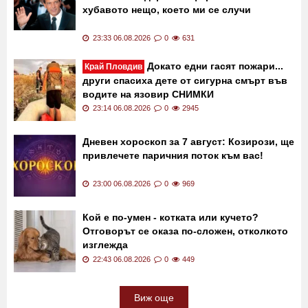
хубавото нещо, което ми се случи
23:33 06.08.2026
0
631
Докато едни гасят пожари...
Край Пловдив
други спасиха дете от сигурна смърт във
водите на язовир СНИМКИ
23:14 06.08.2026
0
2945
Дневен хороскоп за 7 август: Козирози, ще
привлечете паричния поток към вас!
23:00 06.08.2026
0
969
Кой е по-умен - котката или кучето?
Отговорът се оказа по-сложен, отколкото
изглежда
22:43 06.08.2026
0
449
Виж още