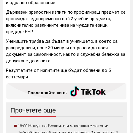
и здравно образование.
Държавни зрелостни изпити по профилиращ предмет се
провеждат едновременно по 22 учебни предмета,
включително различните нива на чуждите езици,
предаде БНР.
Учениците трябва да бъдат в училището, в което са
разпределени, поне 30 минути по-рано и да носят
документ за самоличност, както и служебна бележка за
допускане до изпита.
Резултатите от изпитите ще бъдат обявени до 5
септември
Последвайте ни в:
Прочетете още
Напук на Божиите и човешките закони:
18:00
Тийнейджъри убиват из България - 2 случая за 4