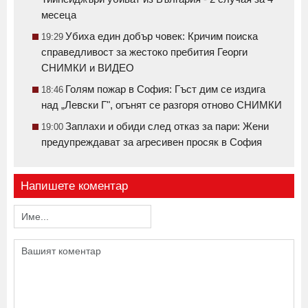
месеца
Убиха един добър човек: Кричим поиска
19:29
справедливост за жестоко пребития Георги
СНИМКИ и ВИДЕО
Голям пожар в София: Гъст дим се издига
18:46
над „Левски Г", огънят се разгоря отново СНИМКИ
Заплахи и обиди след отказ за пари: Жени
19:00
предупреждават за агресивен просяк в София
Напишете коментар