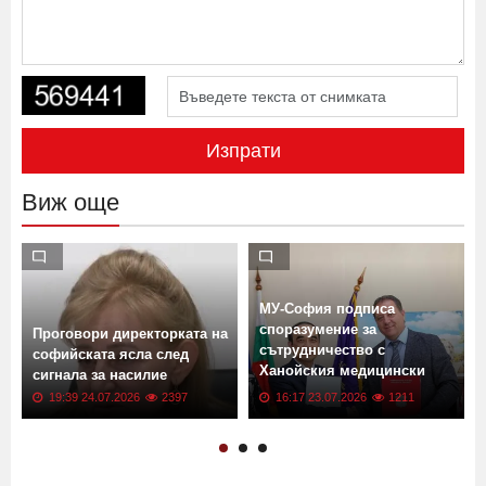
Изпрати
Виж още
МУ-София подписа
споразумение за
Проговори директорката на
сътрудничество с
софийската ясла след
Ханойския медицински
сигнала за насилие
университет
19:39 24.07.2026
2397
16:17 23.07.2026
1211