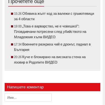
Прочетете още
Обявиха жълт код за валежи с гръмотевици
15:26
за 4 области
„Това е варварство, не е човешко!":
19:00
Пловдивчани потресени след убийството на
Младежкия хълм ВИДЕО
Военните разкриха чий е дронът, паднал в
17:34
България
Куче е блокирано на високата стена на
20:26
язовир в Родопите ВИДЕО
Напишете коментар