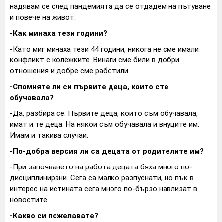
надявам се след пандемията да се отдадем на пътуване
и повече на живот.
-Как минаха тези години?
-Като миг минаха тези 44 години, никога не сме имали
конфликт с колежките. Винаги сме били в добри
отношения и добре сме работили.
-Спомняте ли си първите деца, които сте
обучавала?
-Да, разбира се. Първите деца, които съм обучавала,
имат и те деца. На някои съм обучавала и внуците им.
Имам и такива случаи.
-По-добра версия ли са децата от родителите им?
-При започването на работа децата бяха много по-
дисциплинирани. Сега са малко разпуснати, но пък в
интерес на истината сега много по-бързо навлизат в
новостите.
-Какво си пожелавате?