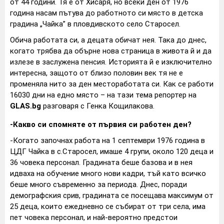
от 44 години. Тя е от Хисаря, но всеки ден от 1976
година насам пътува до работното си място в детска
градина „Чайка” в пловдивското село Старосел.
Обича работата си, а децата обичат нея. Така до днес,
когато трябва да обърне нова страница в живота й и да
излезе в заслужена пенсия. Историята й е изключително
интересна, защото от близо половин век тя не е
променяла нито за ден местоработата си. Как се работи
16030 дни на едно място – на тази тема репортер на
GLAS.bg
разговаря с Генка Кощилакова.
-Какво си спомняте от първия си работен ден?
-Когато започнах работа на 1 септември 1976 година в
ЦДГ Чайка в с.Старосел, имаше 4 групи, около 120 деца и
36 човека персонал. Градината беше базова и в нея
идваха на обучение много нови кадри, тъй като всичко
беше много съвременно за периода. Днес, поради
демографския срив, градината се посещава максимум от
25 деца, които ежедневно се събират от три села, има
пет човека персонал, и най-вероятно предстои