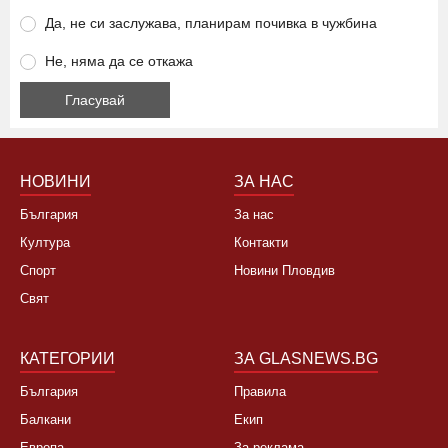
Да, не си заслужава, планирам почивка в чужбина
Не, няма да се откажа
НОВИНИ
ЗА НАС
България
За нас
Култура
Контакти
Спорт
Новини Пловдив
Свят
КАТЕГОРИИ
ЗА GLASNEWS.BG
България
Правила
Балкани
Екип
Европа
За реклама