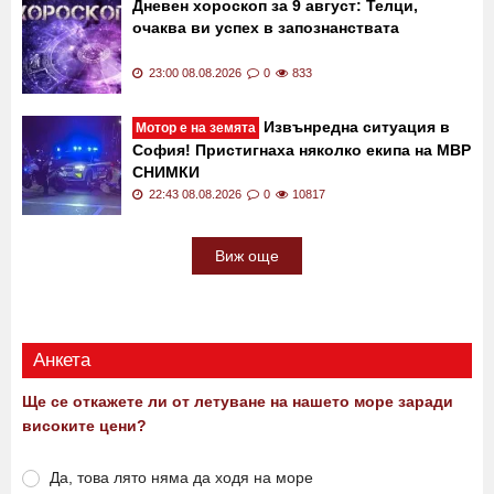
Дневен хороскоп за 9 август: Телци,
очаква ви успех в запознанствата
23:00 08.08.2026
0
833
Извънредна ситуация в
Мотор е на земята
София! Пристигнаха няколко екипа на МВР
СНИМКИ
22:43 08.08.2026
0
10817
Виж още
Анкета
Ще се откажете ли от летуване на нашето море заради
високите цени?
Да, това лято няма да ходя на море