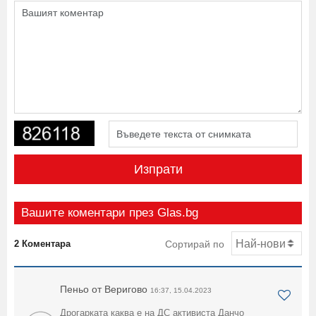
Изпрати
Вашите коментари през Glas.bg
2 Коментара
Сортирай по
Пеньо от Веригово
16:37, 15.04.2023
Дрогарката каква е на ДС активиста Данчо