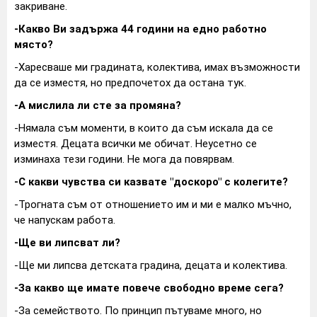
закриване.
-Какво Ви задържа 44 години на едно работно
място?
-Харесваше ми градината, колектива, имах възможности
да се изместя, но предпочетох да остана тук.
-А мислила ли сте за промяна?
-Нямала съм моменти, в които да съм искала да се
изместя. Децата всички ме обичат. Неусетно се
изминаха тези години. Не мога да повярвам.
-С какви чувства си казвате "доскоро" с колегите?
-Трогната съм от отношението им и ми е малко мъчно,
че напускам работа.
-Ще ви липсват ли?
-Ще ми липсва детската градина, децата и колектива.
-За какво ще имате повече свободно време сега?
-За семейството. По принцип пътуваме много, но