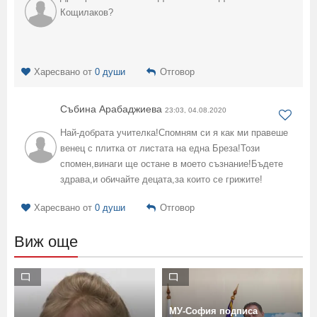
Кощилаков?
Харесвано от
0 души
Отговор
Събина Арабаджиева
23:03, 04.08.2020
Най-добрата учителка!Спомням си я как ми правеше
венец с плитка от листата на една Бреза!Този
спомен,винаги ще остане в моето съзнание!Бъдете
здрава,и обичайте децата,за които се грижите!
Харесвано от
0 души
Отговор
Виж още
МУ-София подписа