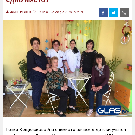
Илиян Велков
19:45 01.08.20
2
59614
Генка Кощилакова /на снимката вляво/ е детски учител