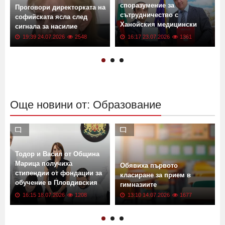
споразумение за
Проговори директорката на
сътрудничество с
софийската ясла след
Ханойския медицински
сигнала за насилие
университет
19:39 24.07.2026
2548
16:17 23.07.2026
1361
Още новини от: Образование
Тодор и Васил от Община
Марица получиха
Обявиха първото
стипендии от фондации за
класиране за прием в
обучение в Пловдивския
гимназиите
университет
16:15 18.07.2026
1208
13:10 14.07.2026
1677