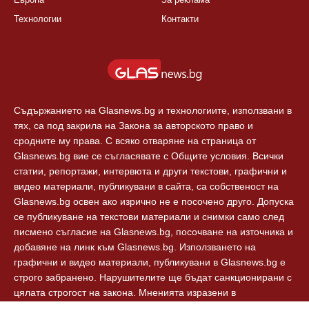
Технологии
Контакти
Съдържанието на Glasnews.bg и технологиите, използвани в
тях, са под закрила на Закона за авторското право и
сродните му права. С всяко отваряне на страница от
Glasnews.bg вие се съгласявате с Общите условия. Всички
статии, репортажи, интервюта и други текстови, графични и
видео материали, публикувани в сайта, са собственост на
Glasnews.bg освен ако изрично не е посочено друго. Допуска
се публикуване на текстови материали и снимки само след
писмено съгласие на Glasnews.bg, посочване на източника и
добавяне на линк към Glasnews.bg. Използването на
графични и видео материали, публикувани в Glasnews.bg е
строго забранено. Нарушителите ще бъдат санкционирани с
цялата строгост на закона. Мненията изразени в
коментарите към новините са собственост на авторите им и