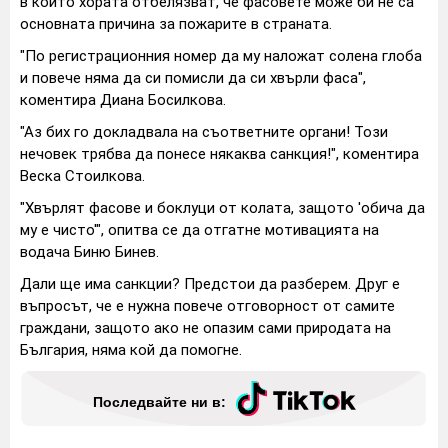
в които хората отбелязват, че фасовете може би не са
основната причина за пожарите в страната.
"По регистрационния номер да му наложат солена глоба
и повече няма да си помисли да си хвърли фаса",
коментира Диана Босилкова.
"Аз бих го докладвала на съответните органи! Този
нечовек трябва да понесе някаква санкция!", коментира
Веска Стоилкова.
"Хвърлят фасове и боклуци от колата, защото 'обича да
му е чисто'", опитва се да отгатне мотивацията на
водача Биню Бинев.
Дали ще има санкции? Предстои да разберем. Друг е
въпросът, че е нужна повече отговорност от самите
граждани, защото ако не опазим сами природата на
България, няма кой да помогне.
Последвайте ни в: