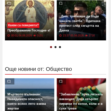
„Днес трябваше да бъде
нашата сватба": Вдигнаха
Какви са поверията?
протест след смъртта на
о
Преображение Господне е!
Даяна
00:01 06.08.2026
3151
23:37 05.08.2026
1716
Още новини от: Общество
Мъртвото вълнение:
"Забавление" през лятната
Невидимата опасност,
ваканция: Деца хвърлят
с
която всяко лято взема
пиратки по котки, коли и в
И
жертви
сухи треви