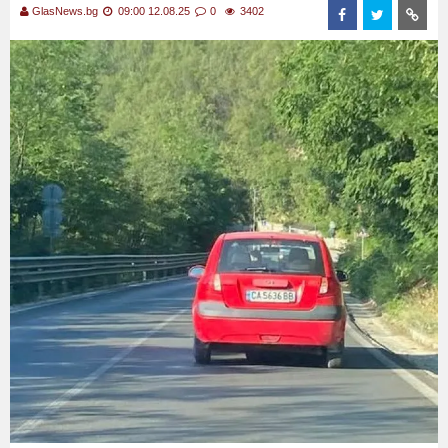
GlasNews.bg
09:00 12.08.25
0
3402