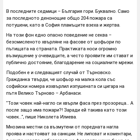
В последните седмици – България гори. Буквално. Само
за последното денонощие общо 204 пожара са
потушени, като в София пламъците взеха и жертва.
На този фон едно опасно поведение не секва –
безсмисленото хвърляне на фасове от шофьори по
пътищата на страната. Практиката носи огромно
възмущение у очевидците, а често проявите им стават и
публично достояние, благодарение на социалните мрежи.
Подобен е и следващият случай от Търновско.
Гражданка твърди, че шофьор на малка кола със
софийски номера изхвърлил изпушената си цигара на
пътя Велико Търново – Арбанаси.
"Този човек най-нагло си хвърли фаса през прозореца… А
после защо има пожари?! Заради ей такива като този
човек…", пише Николета Илиева.
Мнозина местни са възмутени от поредната нагла
проява и настояват за санкции. Не липсват и коментари,