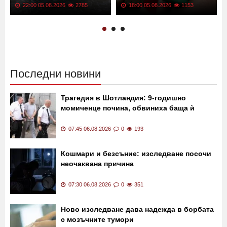
22:00 05.08.2026
2785
18:00 05.08.2026
1153
Последни новини
Трагедия в Шотландия: 9-годишно
момиченце почина, обвиниха баща ѝ
07:45 06.08.2026
0
193
Кошмари и безсъние: изследване посочи
неочаквана причина
07:30 06.08.2026
0
351
Ново изследване дава надежда в борбата
с мозъчните тумори