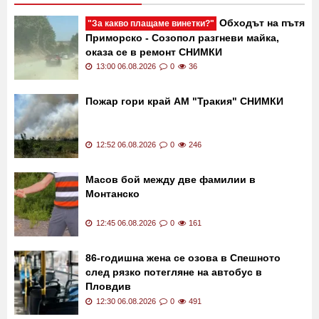
Обходът на пътя
"За какво плащаме винетки?"
Приморско - Созопол разгневи майка,
оказа се в ремонт СНИМКИ
13:00 06.08.2026
0
36
Пожар гори край АМ "Тракия" СНИМКИ
12:52 06.08.2026
0
246
Масов бой между две фамилии в
Монтанско
12:45 06.08.2026
0
161
86-годишна жена се озова в Спешното
след рязко потегляне на автобус в
Пловдив
12:30 06.08.2026
0
491