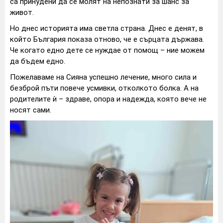
са принудени да се молят на непознати за шанс за
живот.
Но днес историята има светла страна. Днес е денят, в
който България показа отново, че е сърцата държава.
Че когато едно дете се нуждае от помощ – ние можем
да бъдем едно.
Пожелаваме на Сияна успешно лечение, много сила и
безброй пъти повече усмивки, отколкото болка. А на
родителите ѝ – здраве, опора и надежда, която вече не
носят сами.