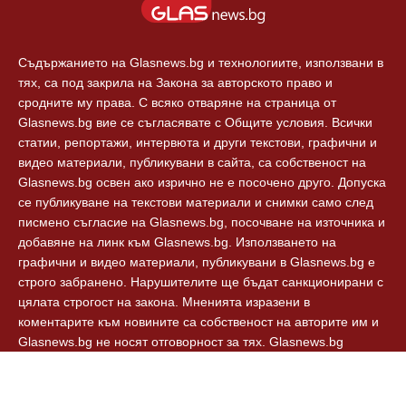
Съдържанието на Glasnews.bg и технологиите, използвани в
тях, са под закрила на Закона за авторското право и
сродните му права. С всяко отваряне на страница от
Glasnews.bg вие се съгласявате с Общите условия. Всички
статии, репортажи, интервюта и други текстови, графични и
видео материали, публикувани в сайта, са собственост на
Glasnews.bg освен ако изрично не е посочено друго. Допуска
се публикуване на текстови материали и снимки само след
писмено съгласие на Glasnews.bg, посочване на източника и
добавяне на линк към Glasnews.bg. Използването на
графични и видео материали, публикувани в Glasnews.bg е
строго забранено. Нарушителите ще бъдат санкционирани с
цялата строгост на закона. Мненията изразени в
коментарите към новините са собственост на авторите им и
Glasnews.bg не носят отговорност за тях. Glasnews.bg
спазват Етичния кодекс на българските медии.