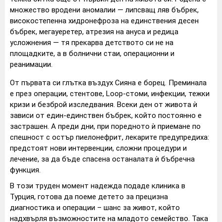
множество вродени аномалии — липсващ ляв бъбрек,
високостепенна хидронефроза на единствения десен
бъбрек, мегауеретер, атрезия на ануса и редица
усложнения — тя прекарва детството си не на
площадките, а в болнични стаи, операционни и
реанимации.
От първата си глътка въздух Сияна е борец. Преминала
е през операции, стентове, Loop-стоми, инфекции, тежки
кризи и безброй изследвания. Всеки ден от живота ѝ
зависи от един-единствен бъбрек, който постоянно е
застрашен. А преди дни, при поредното ѝ приемане по
спешност с остър пиелонефрит, лекарите предупредиха:
предстоят нови интервенции, сложни процедури и
лечение, за да бъде спасена останалата ѝ бъбречна
функция.
В този труден момент надежда подаде клиника в
Турция, готова да поеме детето за прецизна
диагностика и операции – шанс за живот, който
надхвърля възможностите на младото семейство. Така