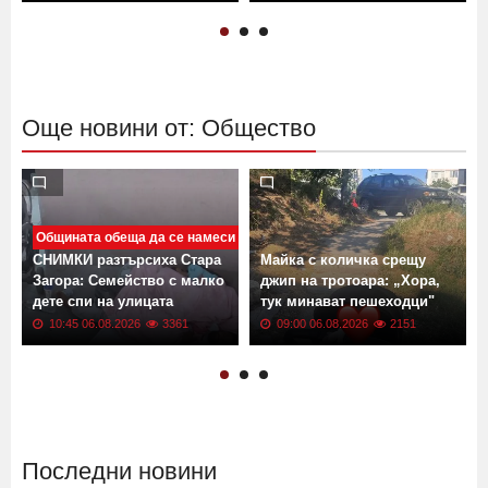
Още новини от: Общество
Общината обеща да се намеси
СНИМКИ разтърсиха Стара
Майка с количка срещу
Загора: Семейство с малко
джип на тротоара: „Хора,
дете спи на улицата
тук минават пешеходци"
10:45 06.08.2026
3361
09:00 06.08.2026
2151
Последни новини