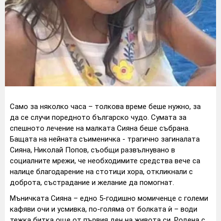
Само за няколко часа – толкова време беше нужно, за
да се случи поредното българско чудо. Сумата за
спешното лечение на малката Сияна беше събрана.
Бащата на нейната съименичка - трагично загиналата
Сияна, Николай Попов, съобщи развълнувано в
социалните мрежи, че необходимите средства вече са
налице благодарение на стотици хора, откликнали с
доброта, състрадание и желание да помогнат.
Мъничката Сияна – едно 5-годишно момиченце с големи
кафяви очи и усмивка, по-голяма от болката ѝ – води
тежка битка още от първия ден на живота си. Родена с