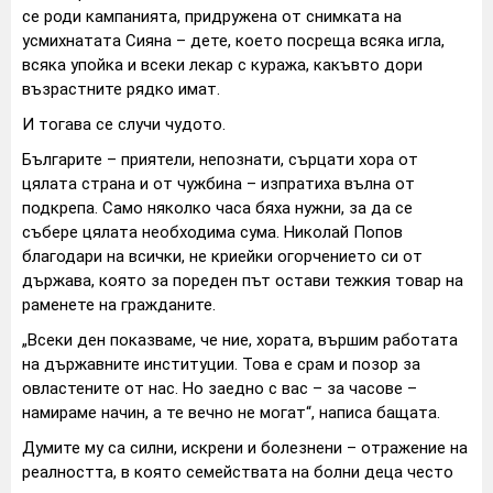
се роди кампанията, придружена от снимката на
усмихнатата Сияна – дете, което посреща всяка игла,
всяка упойка и всеки лекар с куража, какъвто дори
възрастните рядко имат.
И тогава се случи чудото.
Българите – приятели, непознати, сърцати хора от
цялата страна и от чужбина – изпратиха вълна от
подкрепа. Само няколко часа бяха нужни, за да се
събере цялата необходима сума. Николай Попов
благодари на всички, не криейки огорчението си от
държава, която за пореден път остави тежкия товар на
раменете на гражданите.
„Всеки ден показваме, че ние, хората, вършим работата
на държавните институции. Това е срам и позор за
овластените от нас. Но заедно с вас – за часове –
намираме начин, а те вечно не могат“, написа бащата.
Думите му са силни, искрени и болезнени – отражение на
реалността, в която семействата на болни деца често