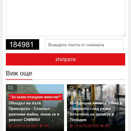
Изпрати
Виж още
"За какво плащаме винетки?"
Обходът на пътя
86-годишна жена се озова в
Приморско - Созопол
Спешното след рязко
разгневи майка, оказа се в
потегляне на автобус в
ремонт СНИМКИ
Пловдив
13:00 06.08.2026
106
12:30 06.08.2026
491