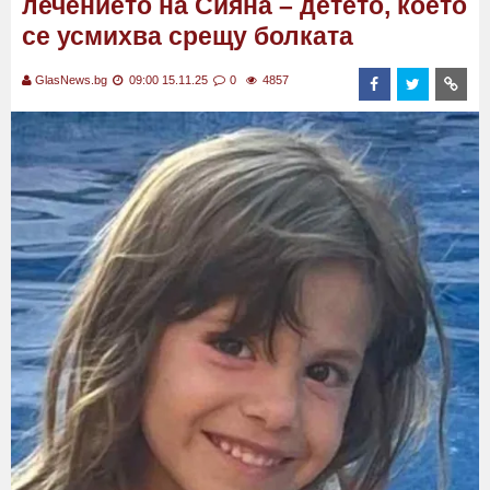
лечението на Сияна – детето, което
се усмихва срещу болката
GlasNews.bg
09:00 15.11.25
0
4857