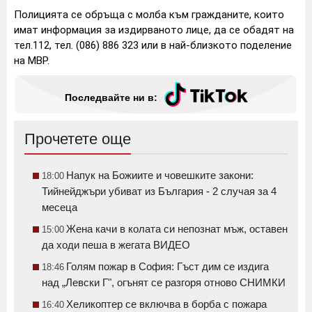
Полицията се обръща с молба към гражданите, които
имат информация за издирваното лице, да се обадят на
тел.112, тел. (086) 886 323 или в най-близкото поделение
на МВР.
Последвайте ни в:
Прочетете още
Напук на Божиите и човешките закони:
18:00
Тийнейджъри убиват из България - 2 случая за 4
месеца
Жена качи в колата си непознат мъж, оставен
15:00
да ходи пеша в жегата ВИДЕО
Голям пожар в София: Гъст дим се издига
18:46
над „Левски Г", огънят се разгоря отново СНИМКИ
Хеликоптер се включва в борба с пожара
16:40