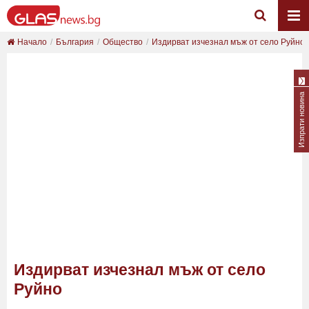
Начало
България
Общество
Издирват изчезнал мъж от село Руйно
Изпрати новина
Издирват изчезнал мъж от село
Руйно