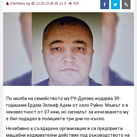
GlasNews.bg
11:15 12.06.26
0
515
По молба на семейството му РУ-Дулово издирва 39-
годишния Ердем Зелкиф Адем от село Руйно. Мъжът е в
неизвестност от 07 юни, но сигналът за изчезването му
е бил подаден в полицията три дни по-късно.
Незабавно е създадена организация и са предприети
мащабни издирвателни действия под ръководството на