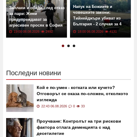
Напук на Божиите и
Заплахи и обиди след отказ
човешките закони:
за пари: Жени
Тийнейджъри убиват из
предупреждават за
България - 2 случая за 4
агресивен просяк в София
месеца
19:00 06.08.2026
2492
18:00 06.08.2026
4131
Последни новини
Кой е по-умен - котката или кучето?
Отговорът се оказа по-сложен, отколкото
изглежда
22:43 06.08.2026
0
33
Проучване: Контролът на три рискови
фактора отлага деменцията с над
десетилетие