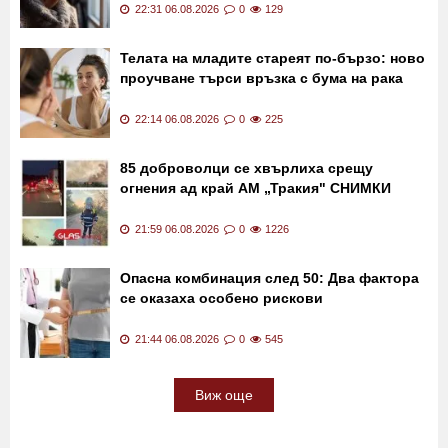
22:31 06.08.2026
0
129
Телата на младите стареят по-бързо: ново
проучване търси връзка с бума на рака
22:14 06.08.2026
0
225
85 доброволци се хвърлиха срещу
огнения ад край АМ „Тракия" СНИМКИ
21:59 06.08.2026
0
1226
Опасна комбинация след 50: Два фактора
се оказаха особено рискови
21:44 06.08.2026
0
545
Виж още