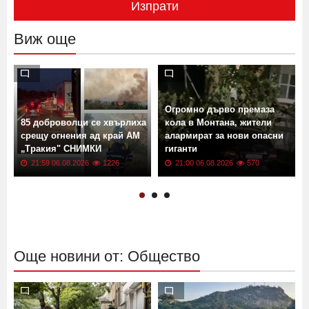
Изпрати
Виж още
Огромно дърво премаза
85 доброволци се хвърлиха
кола в Монтана, жители
срещу огнения ад край АМ
алармират за нови опасни
„Тракия" СНИМКИ
гиганти
21:59 06.08.2026
1226
21:00 06.08.2026
570
Още новини от: Общество