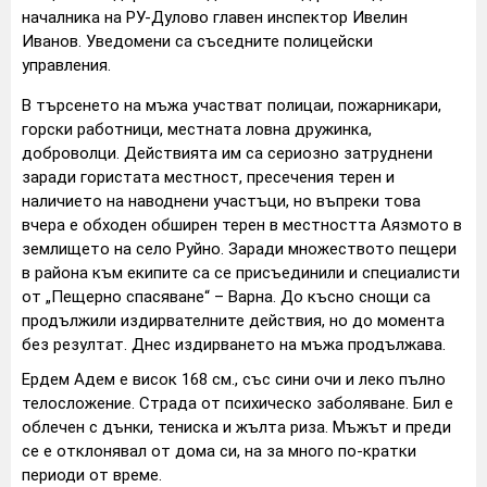
началника на РУ-Дулово главен инспектор Ивелин
Иванов. Уведомени са съседните полицейски
управления.
В търсенето на мъжа участват полицаи, пожарникари,
горски работници, местната ловна дружинка,
доброволци. Действията им са сериозно затруднени
заради гористата местност, пресечения терен и
наличието на наводнени участъци, но въпреки това
вчера е обходен обширен терен в местността Аязмото в
землището на село Руйно. Заради множеството пещери
в района към екипите са се присъединили и специалисти
от „Пещерно спасяване“ – Варна. До късно снощи са
продължили издирвателните действия, но до момента
без резултат. Днес издирването на мъжа продължава.
Ердем Адем е висок 168 см., със сини очи и леко пълно
телосложение. Страда от психическо заболяване. Бил е
облечен с дънки, тениска и жълта риза. Мъжът и преди
се е отклонявал от дома си, на за много по-кратки
периоди от време.