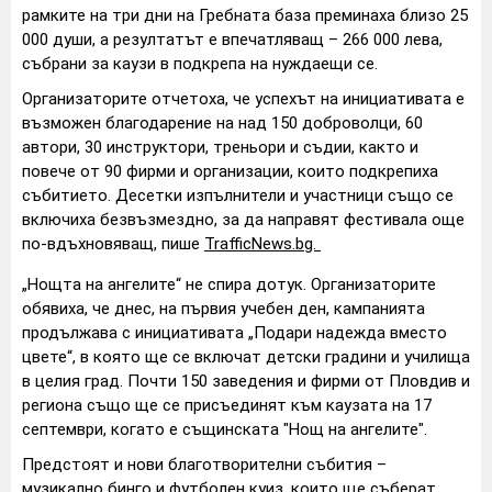
рамките на три дни на Гребната база преминаха близо 25
000 души, а резултатът е впечатляващ – 266 000 лева,
събрани за каузи в подкрепа на нуждаещи се.
Организаторите отчетоха, че успехът на инициативата е
възможен благодарение на над 150 доброволци, 60
автори, 30 инструктори, треньори и съдии, както и
повече от 90 фирми и организации, които подкрепиха
събитието. Десетки изпълнители и участници също се
включиха безвъзмездно, за да направят фестивала още
по-вдъхновяващ, пише
TrafficNews.bg.
„Нощта на ангелите“ не спира дотук. Организаторите
обявиха, че днес, на първия учебен ден, кампанията
продължава с инициативата „Подари надежда вместо
цвете“, в която ще се включат детски градини и училища
в целия град. Почти 150 заведения и фирми от Пловдив и
региона също ще се присъединят към каузата на 17
септември, когато е същинската "Нощ на ангелите".
Предстоят и нови благотворителни събития –
музикално бинго и футболен куиз, които ще съберат