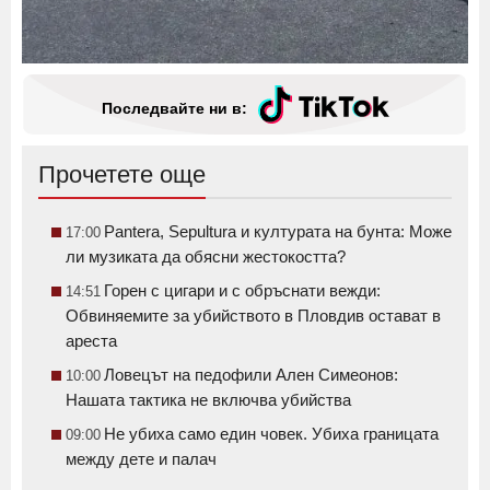
Последвайте ни в:
Прочетете още
Pantera, Sepultura и културата на бунта: Може
17:00
ли музиката да обясни жестокостта?
Горен с цигари и с обръснати вежди:
14:51
Обвиняемите за убийството в Пловдив остават в
ареста
Ловецът на педофили Ален Симеонов:
10:00
Нашата тактика не включва убийства
Не убиха само един човек. Убиха границата
09:00
между дете и палач