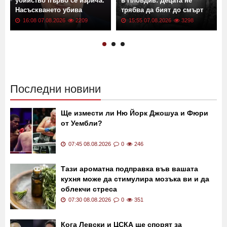
убийство първо се изрича.
в Пловдив: Децата не
а
Насъскването убива
трябва да бият до смърт
16:08 07.08.2026
2209
15:55 07.08.2026
3298
Последни новини
Ще измести ли Ню Йорк Джошуа и Фюри
от Уембли?
07:45 08.08.2026
0
246
Тази ароматна подправка във вашата
кухня може да стимулира мозъка ви и да
облекчи стреса
07:30 08.08.2026
0
351
Кога Левски и ЦСКА ще спорят за