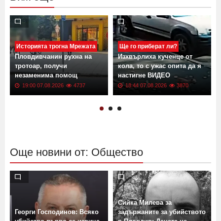
Историята трогна Мрежата
Ще го приберат ли?
Пловдивчанин рухна на
Изхвърлиха кученце от
тротоар, получи
кола, то с ужас опита да я
незаменима помощ
настигне ВИДЕО
19:00 07.08.2026
4737
18:44 07.08.2026
3870
Още новини от: Общество
т
о
Сийка Милева за
Георги Господинов: Всяко
задържаните за убийството