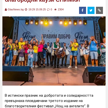
GlasNews.bg
19:29 15.09.25
0
2304
В истински празник на добротата и солидарността
превърнаха пловдивчани третото издание на
благотворителния фестивал „Нощ на ангелите“. В