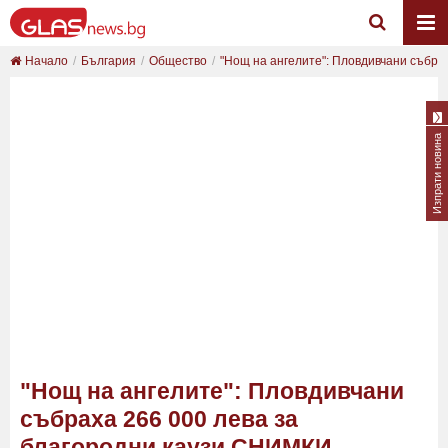
Начало
България
Общество
"Нощ на ангелите": Пловдивчани събраха
Изпрати новина
"Нощ на ангелите": Пловдивчани
събраха 266 000 лева за
благородни каузи СНИМКИ