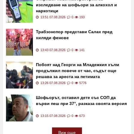
изследване на шофьори за алкохол и
наркотици
13:51 07.08.2026
0
193
Трабзонспор представи Салах пред
хиляди фенове
13:43 07.08.2026
0
141
Побоят над Георги на Младежкия хълм
продължил повече от час, съдът още
решава за ареста на петимата
непълнолетни
13:26 07.08.2026
0
5776
Шофьорът, оставил дете със СОП да
върви пеш при 37°, разказа своята версия
13:15 07.08.2026
0
673
Виж още