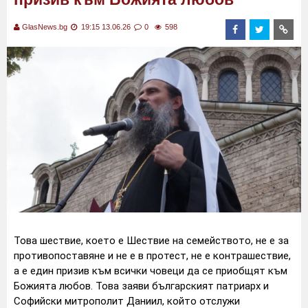
GlasNews.bg
19:15 13.06.26
0
598
Това шествие, което е Шествие на семейството, не е за
противопоставяне и не е в протест, не е контрашествие,
а е един призив към всички човеци да се приобщят към
Божията любов. Това заяви българският патриарх и
Софийски митрополит Даниил, който отслужи