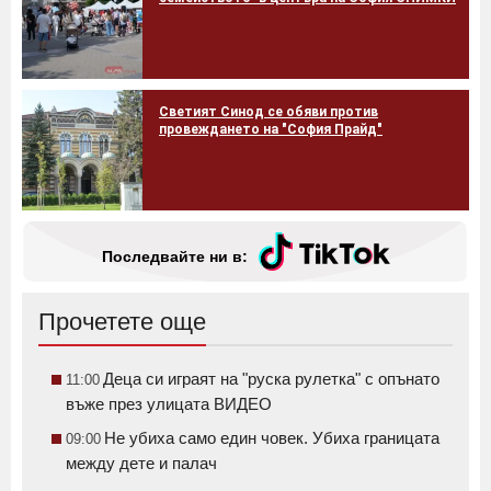
Светият Синод се обяви против
провеждането на "София Прайд"
Последвайте ни в:
Прочетете още
Деца си играят на "руска рулетка" с опънато
11:00
въже през улицата ВИДЕО
Не убиха само един човек. Убиха границата
09:00
между дете и палач