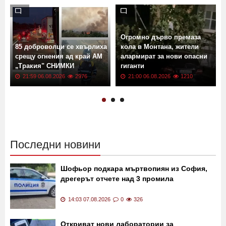
Огромно дърво премаза
85 доброволци се хвърлиха
кола в Монтана, жители
срещу огнения ад край АМ
алармират за нови опасни
„Тракия" СНИМКИ
гиганти
21:59 06.08.2026
2976
21:00 06.08.2026
1210
Последни новини
Шофьор подкара мъртвопиян из София,
дрегерът отчете над 3 промила
14:03 07.08.2026
0
326
Откриват нови лаборатории за