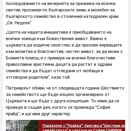
последованието на вечернята за празника на всички
светии, просияли по българските земи, и молебен за
българското семейство в столичния катедрален храм
„Св. Неделя“.
„Целта на нашата инициатива е приобщаването на
всички човеци към божествения живот. Важно е
църквата да издигне своя глас и да призове вярващите
към молитва и благочестив, честен живот, за да може с
Божията помощ и с примера на всички благочестиви
православни християни децата да растат в здрави
семейства и да бъдат отгледани от любящи и
отговорни родители”, каза той.
Патриархът обяви, че от следващата година Шествието
за семейството ще бъде изцяло организирано от
Църквата и ще бъде с друга концепция. То няма да се
проведе в същия ден, когато се провежда "София
прайд", и ще има друг характер.
Паралелно с "Прайда": Започва и "Шествие за
семейството" в центъра на София СНИМКИ