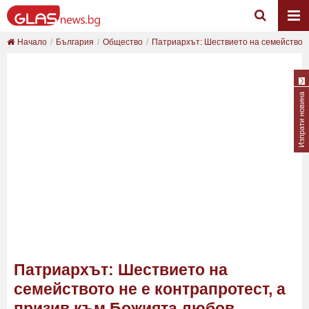
Начало
България
Общество
Патриархът: Шествието на семейството 
Изпрати новина
Патриархът: Шествието на
семейството не е контрапротест, а
призив към Божията любов