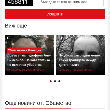
Изпрати
Виж още
Убийството в Пловдив
.
Ловецът на педофили Ален
Не убиха само един човек.
Симеонов: Нашата тактика
Убиха границата между
не включва убийства
дете и палач
10:00 07.08.2026
90977
09:00 07.08.2026
9697
Още новини от: Общество