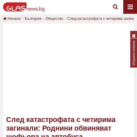
Начало
България
Общество
След катастрофата с четирима загинали
Изпрати новина
След катастрофата с четирима
загинали: Роднини обвиняват
шофьора на автобуса