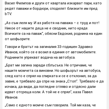
Васил Филипов и други от квартала изкарват пари, като
редят паважи и бордюри, споделят близките им пред
bTV.
„Аз съм леля му. И аз работя на паважа – с труд и пот!
Никое от нашите деца не е сводник, нито краде.
Всичките са на паваж“, обясни Евдокия, роднина на един
от шофьорите.
Говори и братът на загиналия 33-годишен Здравко
Иванов, който се е возил в единия от автомобилите.
Роднините упрекват водача на автобуса.
„Брат ми загина заради сблъсъка. Не отричаме, че
нашите момчета са виновни. Но шофьорът на автобуса,
след като е спрял на спирката и се е отклонил, за да
завие, е трябвало да спре на знака „Стоп“. Трябвало е да
изчака, да види, да погледне отляво и отдясно дали
идват отсреща коли. А той не е спрял“, каза Павел
Иванов.
„Само с едното момче съм говорила. Той ми каза, че