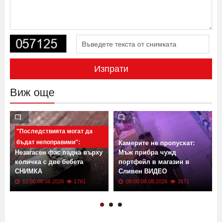
Изпрати
Виж още
"Последствията могат да
бъдат непоправими":
Камерите не пропускат:
Незагасен фас падна върху
Мъж прибра чужд
количка с две бебета
портфейл в магазин в
СНИМКА
Сливен ВИДЕО
15:00 08.08.2026
1761
08:00 08.08.2026
3571