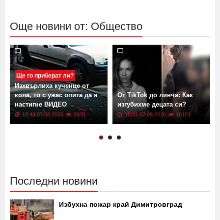
Още новини от: Общество
Ще го приберат ли?
Изхвърлиха кученце от
кола, то с ужас опита да я
От TikTok до линча: Как
настигне ВИДЕО
изгубихме децата си?
18:44 07.08.2026
4920
18:01 07.08.2026
16101
Последни новини
Избухна пожар край Димитровград