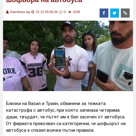
GlasNews.bg
21:12 09.06.26
0
2036
Близки на Васил и Траян, обвинени за тежката
катастрофа с автобус, при която загинаха четирима
души, твърдят, че пътят им е бил засечен от автобуса.
От фирмата превозвач са категорични, че шофьорът на
автобуса е спазил всички пътни правила.