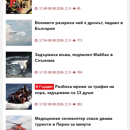
17:49 08.08.2026
0
65
Военните разкриха чий е дронът, паднал в
България
17:34 08.08.2026
0
771
Задържаха мъжа, подпалил Майбах в
Слънчака
17:15 08.08.2026
0
769
Разбиха мрежи за трафик на
В Гърция:
хора, задържани са 13 души
17:02 08.08.2026
0
281
Медицински хеликоптер спаси двама
туристи в Пирин за минути