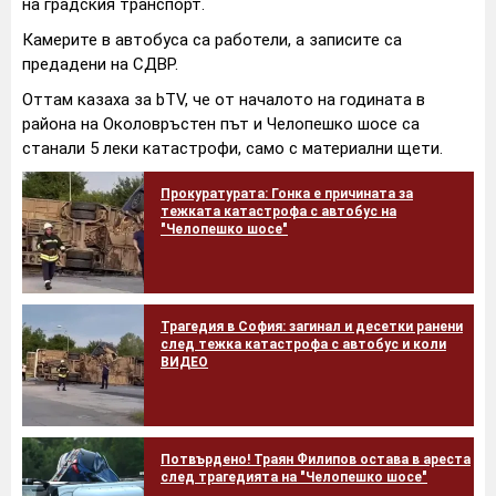
на градския транспорт.
Камерите в автобуса са работели, а записите са
предадени на СДВР.
Оттам казаха за bTV, че от началото на годината в
района на Околовръстен път и Челопешко шосе са
станали 5 леки катастрофи, само с материални щети.
Прокуратурата: Гонка е причината за
тежката катастрофа с автобус на
"Челопешко шосе"
Трагедия в София: загинал и десетки ранени
след тежка катастрофа с автобус и коли
ВИДЕО
Потвърдено! Траян Филипов остава в ареста
след трагедията на "Челопешко шосе"