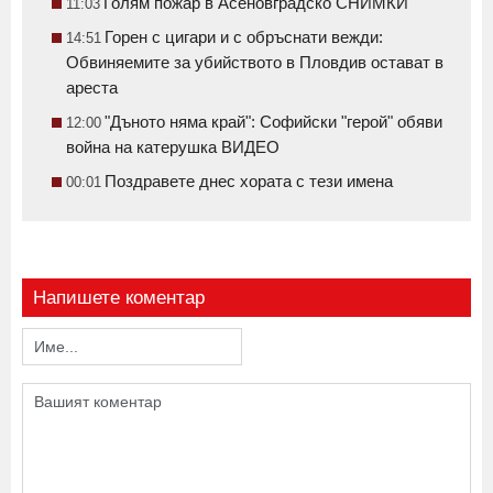
Голям пожар в Асеновградско СНИМКИ
11:03
Горен с цигари и с обръснати вежди:
14:51
Обвиняемите за убийството в Пловдив остават в
ареста
"Дъното няма край": Софийски "герой" обяви
12:00
война на катерушка ВИДЕО
Поздравете днес хората с тези имена
00:01
Напишете коментар