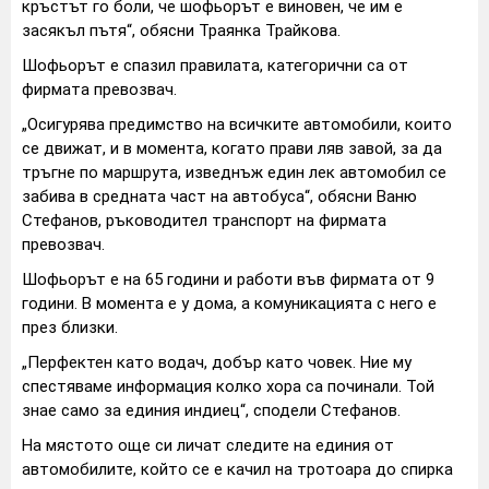
кръстът го боли, че шофьорът е виновен, че им е
засякъл пътя“, обясни Траянка Трайкова.
Шофьорът е спазил правилата, категорични са от
фирмата превозвач.
„Осигурява предимство на всичките автомобили, които
се движат, и в момента, когато прави ляв завой, за да
тръгне по маршрута, изведнъж един лек автомобил се
забива в средната част на автобуса“, обясни Ваню
Стефанов, ръководител транспорт на фирмата
превозвач.
Шофьорът е на 65 години и работи във фирмата от 9
години. В момента е у дома, а комуникацията с него е
през близки.
„Перфектен като водач, добър като човек. Ние му
спестяваме информация колко хора са починали. Той
знае само за единия индиец“, сподели Стефанов.
На мястото още си личат следите на единия от
автомобилите, който се е качил на тротоара до спирка