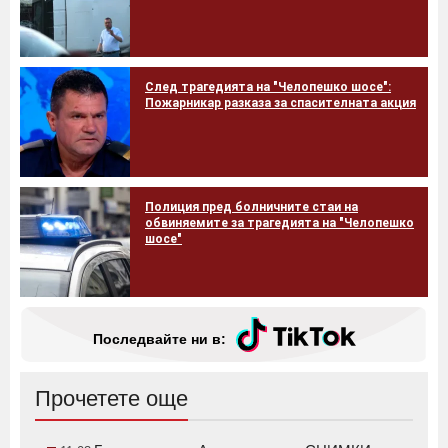
След трагедията на "Челопешко шосе":
Пожарникар разказа за спасителната акция
Полиция пред болничните стаи на
обвиняемите за трагедията на "Челопешко
шосе"
Последвайте ни в:
Прочетете още