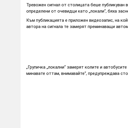
Тревожен сигнал от столицата беше публикуван в
определени от очевидци като „локали“, бяха заснет
Към публикацията е приложен видеозапис, на ко
автора на сигнала те замерят преминаващи автом
„Групичка „локални“ замерят колите и автобусите 
минавате оттам, внимавайте“, предупреждава сто