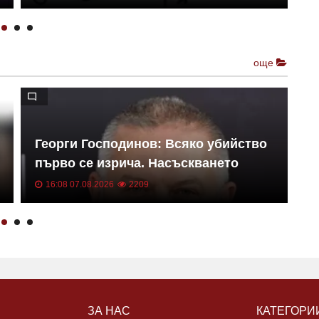
още
Георги Господинов: Всяко убийство
С
първо се изрича. Насъскването
у
убива
т
16:08 07.08.2026
2209
ЗА НАС
КАТЕГОРИ