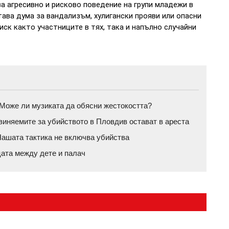
за агресивно и рисково поведение на групи младежи в
тава дума за вандализъм, хулигански прояви или опасни
иск както участниците в тях, така и напълно случайни
а: Може ли музиката да обясни жестокостта?
бвиняемите за убийството в Пловдив остават в ареста
ашата тактика не включва убийства
цата между дете и палач