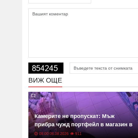
ВИЖ ОЩЕ
Камерите не пропускат: Мъж
о с
прибра чужд портфейл в магазин в
ДЕО
Сливен ВИДЕО
08:00 08.08.2026
911