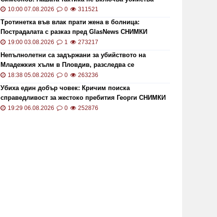
10:00 07.08.2026
0
311521
Тротинетка във влак прати жена в болница:
Пострадалата с разказ пред GlasNews СНИМКИ
19:00 03.08.2026
1
273217
Непълнолетни са задържани за убийството на
Младежкия хълм в Пловдив, разследва се
хомофобски мотив
18:38 05.08.2026
0
263236
Убиха един добър човек: Кричим поиска
справедливост за жестоко пребития Георги СНИМКИ
и ВИДЕО
19:29 06.08.2026
0
252876