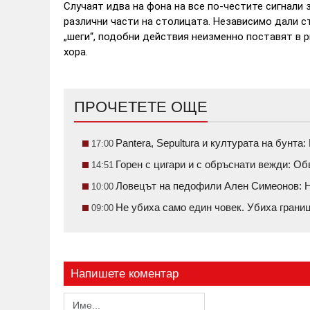
Случаят идва на фона на все по-честите сигнали 
различни части на столицата. Независимо дали с
„шеги“, подобни действия неизменно поставят в р
хора.
ПРОЧЕТЕТЕ ОЩЕ
Pantera, Sepultura и културата на бунт
17:00
Горен с цигари и с обръснати вежди: О
14:51
Ловецът на педофили Ален Симеонов: Н
10:00
Не убиха само един човек. Убиха грани
09:00
Напишете коментар