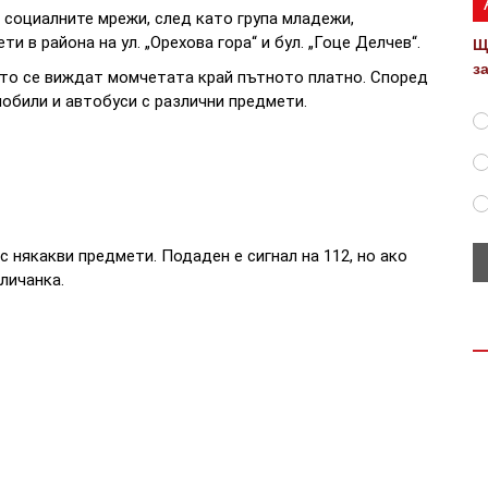
 социалните мрежи, след като група младежи,
и в района на ул. „Орехова гора“ и бул. „Гоце Делчев“.
Щ
з
йто се виждат момчетата край пътното платно. Според
обили и автобуси с различни предмети.
с някакви предмети. Подаден е сигнал на 112, но ако
личанка.