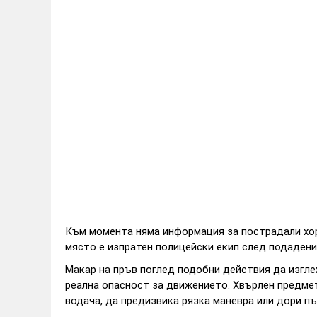
Към момента няма информация за пострадали хора
място е изпратен полицейски екип след подадени
Макар на пръв поглед подобни действия да изгле
реална опасност за движението. Хвърлен предме
водача, да предизвика рязка маневра или дори п