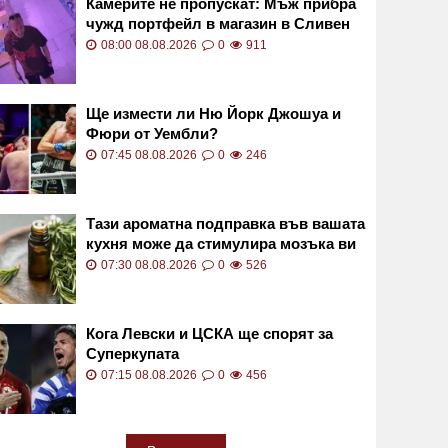
Камерите не пропускат: Мъж прибра
чужд портфейл в магазин в Сливен
ВИДЕО
08:00 08.08.2026
0
911
Ще измести ли Ню Йорк Джошуа и
Фюри от Уембли?
07:45 08.08.2026
0
246
Тази ароматна подправка във вашата
кухня може да стимулира мозъка ви
и да облекчи стреса
07:30 08.08.2026
0
526
Кога Левски и ЦСКА ще спорят за
Суперкупата
07:15 08.08.2026
0
456