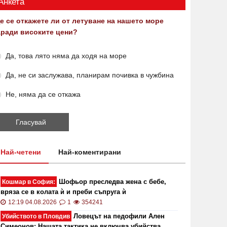
Анкета
е се откажете ли от летуване на нашето море
аради високите цени?
Да, това лято няма да ходя на море
Да, не си заслужава, планирам почивка в чужбина
Не, няма да се откажа
Най-четени
Най-коментирани
Шофьор преследва жена с бебе,
Кошмар в София:
вряза се в колата ѝ и преби съпруга ѝ
12:19 04.08.2026
1
354241
Ловецът на педофили Ален
Убийството в Пловдив
Симеонов: Нашата тактика не включва убийства