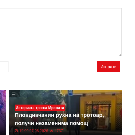
Изпрати
Историята трогна Мрежата
Щ
Пловдивчанин рухна на тротоар,
И
получи незаменима помощ
у
19:00 07.08.2026
4737