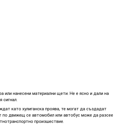
 или нанесени материални щети. Не е ясно и дали на
я сигнал.
ждат като хулиганска проява, те могат да създадат
т по движещ се автомобил или автобус може да разсее
ътнотранспортно произшествие.