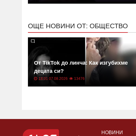
ОЩЕ НОВИНИ ОТ: ОБЩЕСТВО
 за
От TikTok до линча: Как изгубихме
а не
децата си?
18:01 07.08.2026
13476
НОВИНИ