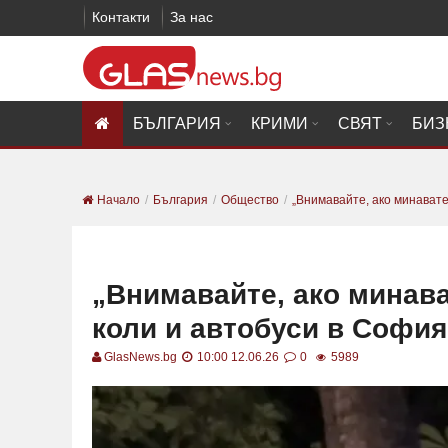
Контакти
За нас
БЪЛГАРИЯ
КРИМИ
СВЯТ
БИЗ
Начало
България
Общество
„Внимавайте, ако минавате 
„Внимавайте, ако минава
коли и автобуси в Софи
GlasNews.bg
10:00 12.06.26
0
5989