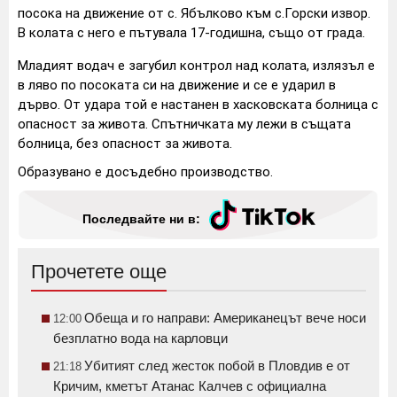
посока на движение от с. Ябълково към с.Горски извор.
В колата с него е пътувала 17-годишна, също от града.
Младият водач е загубил контрол над колата, излязъл е
в ляво по посоката си на движение и се е ударил в
дърво. От удара той е настанен в хасковската болница с
опасност за живота. Спътничката му лежи в същата
болница, без опасност за живота.
Образувано е досъдебно производство.
Последвайте ни в:
Прочетете още
Обеща и го направи: Американецът вече носи
12:00
безплатно вода на карловци
Убитият след жесток побой в Пловдив е от
21:18
Кричим, кметът Атанас Калчев с официална