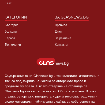
България
За нас
Култура
Контакти
Спорт
Новини Пловдив
Свят
КАТЕГОРИИ
ЗА GLASNEWS.BG
България
Правила
Балкани
Екип
Европа
За реклама
Технологии
Контакти
Съдържанието на Glasnews.bg и технологиите, използвани в
тях, са под закрила на Закона за авторското право и