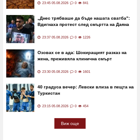
Жегите още не са достигнали върха си:
супер Ел Ниньо тепърва ще се засилва
23:45 05.08.2026
0
841
„Днес трябваше да бъде нашата сватба":
Вдигнаха протест след смъртта на Даяна
23:37 05.08.2026
0
1226
Озовах се в ада: Шокиращият разказ на
жена, преживяла клинична смърт
23:30 05.08.2026
0
1601
40 градуса вечер: Левски влиза в пещта на
Туркистан
23:15 05.08.2026
0
454