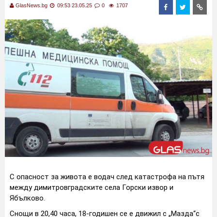
GlasNews.bg
09:53 23.05.25
0
1707
С опасност за живота е водач след катастрофа на пътя
между димитровградските села Горски извор и
Ябълково.
Снощи в 20,40 часа, 18-годишен се е движил с „Мазда“с