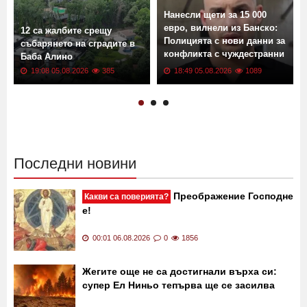
Още новини от: Страната
Нанесли щети за 15 000
евро, вилнели из Банско:
12 са жалбите срещу
Полицията с нови данни за
събарянето на сградите в
конфликта с чуждестранни
Баба Алино
туристи
19:08 05.08.2026
385
18:49 05.08.2026
1089
Последни новини
Преображение Господне
Какви са поверията?
е!
00:01 06.08.2026
0
1856