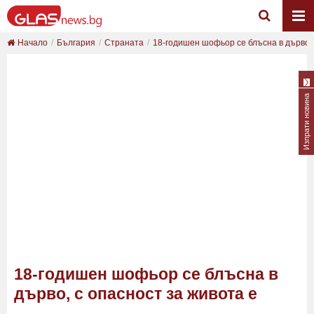
Начало
България
Страната
18-годишен шофьор се блъсна в дърво, с
Изпрати новина
18-годишен шофьор се блъсна в
дърво, с опасност за живота е