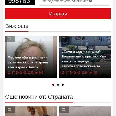
Изпрати
Виж още
„След дъжд – качулка":
Люлинчани с критики към
Фермер уби и разчлени
кмета си заради
свой познат, скри трупа
закъснялото искане за
във варел с бетон
ремонт
17:30 06.08.2026
545
17:00 06.08.2026
456