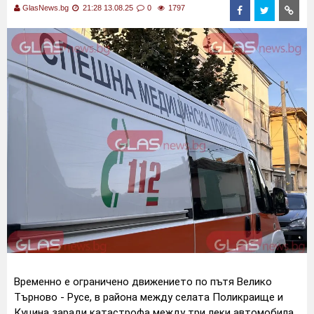
GlasNews.bg
21:28 13.08.25
0
1797
Временно е ограничено движението по пътя Вeлико
Търново - Русе, в района между селата Поликраище и
Куцина заради катастрофа между три леки автомобила.