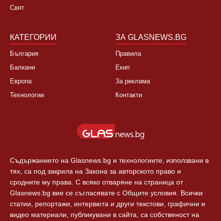
България
За нас
Култура
Контакти
Спорт
Новини Пловдив
Свят
КАТЕГОРИИ
ЗА GLASNEWS.BG
България
Правила
Балкани
Екип
Европа
За реклама
Технологии
Контакти
Съдържанието на Glasnews.bg и технологиите, използвани в
тях, са под закрила на Закона за авторското право и