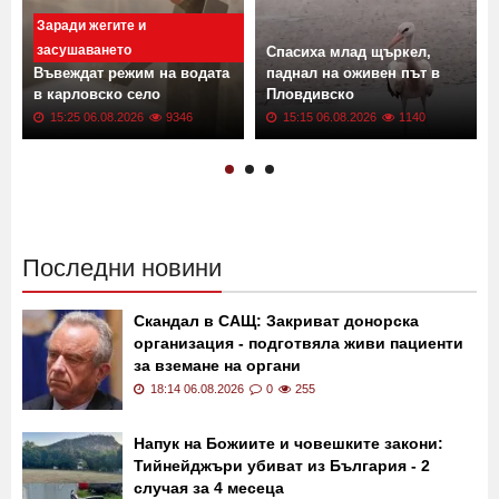
Още новини от: Страната
Заради жегите и
засушаването
Спасиха млад щъркел,
Въвеждат режим на водата
паднал на оживен път в
в карловско село
Пловдивско
15:25 06.08.2026
9346
15:15 06.08.2026
1140
Последни новини
Скандал в САЩ: Закриват донорска
организация - подготвяла живи пациенти
за вземане на органи
18:14 06.08.2026
0
255