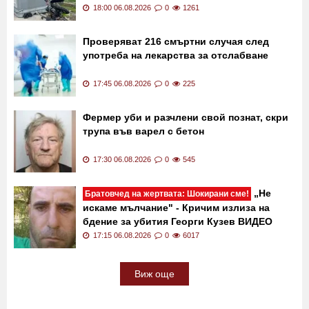
Напук на Божиите и човешките закони:
Тийнейджъри убиват из България - 2
случая за 4 месеца
18:00 06.08.2026
0
1261
Проверяват 216 смъртни случая след
употреба на лекарства за отслабване
17:45 06.08.2026
0
225
Фермер уби и разчлени свой познат, скри
трупа във варел с бетон
17:30 06.08.2026
0
545
„Не
Братовчед на жертвата: Шокирани сме!
искаме мълчание" - Кричим излиза на
бдение за убития Георги Кузев ВИДЕО
17:15 06.08.2026
0
6017