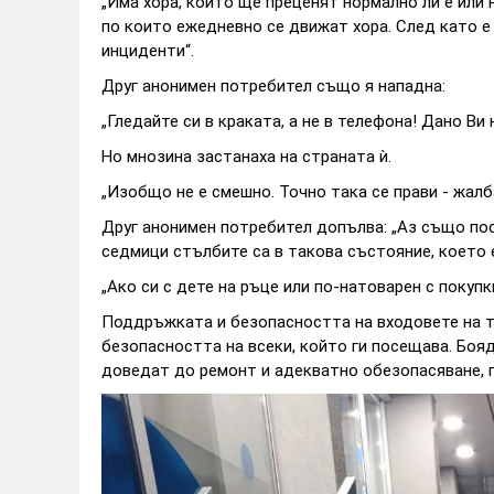
„Има хора, които ще преценят нормално ли е или 
по които ежедневно се движат хора. След като е
инциденти“.
Друг анонимен потребител също я нападна:
„Гледайте си в краката, а не в телефона! Дано Ви
Но мнозина застанаха на страната ѝ.
„Изобщо не е смешно. Точно така се прави - жалб
Друг анонимен потребител допълва: „Аз също по
седмици стълбите са в такова състояние, което 
„Ако си с дете на ръце или по-натоварен с покупк
Поддръжката и безопасността на входовете на т
безопасността на всеки, който ги посещава. Боя
доведат до ремонт и адекватно обезопасяване, 