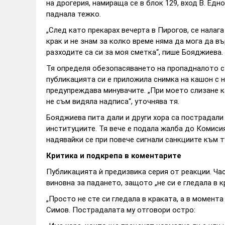
на дрогерия, намираща се в блок 129, вход В. Едн
паднала тежко.
„След като прекарах вечерта в Пирогов, се налаг
крак и не знам за колко време няма да мога да в
разходите са си за моя сметка“, пише Бояджиева.
Тя определя обезопасяването на пропадналото ст
публикацията си е приложила снимка на кашон с н
предупреждава минувачите. „При моето слизане 
не съм видяла надписа“, уточнява тя.
Бояджиева пита дали и други хора са пострадали
институциите. Тя вече е подала жалба до Комиси
надявайки се при повече сигнали санкциите към 
Критика и подкрепа в коментарите
Публикацията ѝ предизвика серия от реакции. Ча
виновна за падането, защото „не си е гледала в к
„Просто не сте си гледала в краката, а в момент
Симов. Пострадалата му отговори остро: