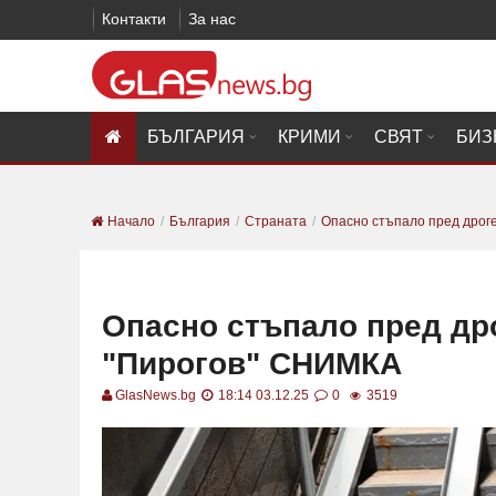
Контакти
За нас
БЪЛГАРИЯ
КРИМИ
СВЯТ
БИЗ
Начало
България
Страната
Опасно стъпало пред дроге
Опасно стъпало пред др
"Пирогов" СНИМКА
GlasNews.bg
18:14 03.12.25
0
3519