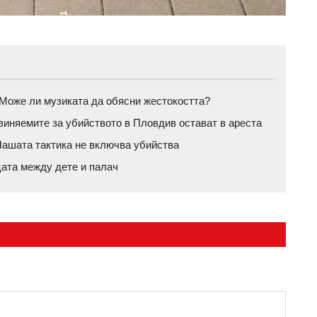
а: Може ли музиката да обясни жестокостта?
бвиняемите за убийството в Пловдив остават в ареста
ашата тактика не включва убийства
цата между дете и палач