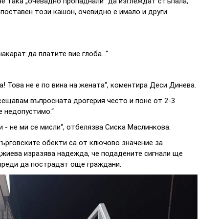
не така „очевадно пропаднали“ да изглеждат стъпала,
 поставен този кашон, очевидно е имало и други
 накарат да платите вие глоба…“
а! Това не е по вина на жената“, коментира Деси Динева.
сещавам въпросната дрогерия често и поне от 2-3
е недопустимо.“
и - не ми се мисли“, отбелязва Сиска Маслинкова.
ърговските обекти са от ключово значение за
джиева изразява надежда, че подадените сигнали ще
преди да пострадат още граждани.