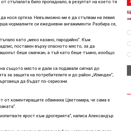
о от стъпалата било пропаднало, в резултат на което тя
Щ
а да нося ортеза. Невъзможно ми е да стъпвам на левия
з
ърша нормалните си ежедневни ангажименти. Разбира се,
ъпало като „меко казано, пародийно“. Към
адпис, поставен върху опасното място, за да
кашонът беше смачкан, а тъй като беше тъмно, изобщо
 на същото място и дали са подавали сигнал до
ята за защита на потребителите и до район „Илинден“,
търговеца да бъдат по-сериозни.
ст от коментиращите обвиниха Цветомира, че сама е
раката“.
а изпитвате ярост към дрогерията“, написа Александър