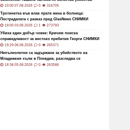
10:00 07.08.2026
0
316705
Тротинетка във влак прати жена в болница:
Пострадалата с разказ пред GlasNews СНИМКИ
19:00 03.08.2026
1
273793
Убиха един добър човек: Кричим поиска
справедливост за жестоко пребития Георги СНИМКИ
и ВИДЕО
19:29 06.08.2026
0
265371
Непълнолетни са задържани за убийството на
Младежкия хълм в Пловдив, разследва се
хомофобски мотив
18:38 05.08.2026
0
263586