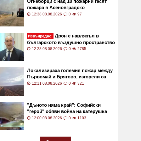
Огнеборци с над 10 пожарни гасят
пожара в Асеновградско
12:38 08.08.2026
0
97
Дрон е навлязъл в
Извънредно:
българското въздушно пространство
12:28 08.08.2026
0
2785
Локализираха големия пожар между
Първомай и Брягово, изгорели са
близо 3500 декара
12:11 08.08.2026
0
321
"Дъното няма край": Софийски
"герой" обяви война на катерушка
ВИДЕО
12:00 08.08.2026
0
1103