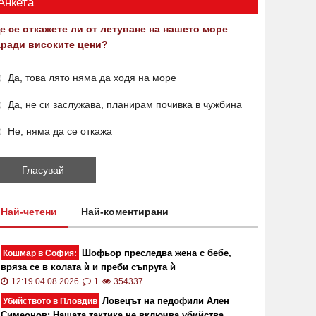
Анкета
е се откажете ли от летуване на нашето море
аради високите цени?
Да, това лято няма да ходя на море
Да, не си заслужава, планирам почивка в чужбина
Не, няма да се откажа
Най-четени
Най-коментирани
Шофьор преследва жена с бебе,
Кошмар в София:
вряза се в колата ѝ и преби съпруга ѝ
12:19 04.08.2026
1
354337
Ловецът на педофили Ален
Убийството в Пловдив
Симеонов: Нашата тактика не включва убийства