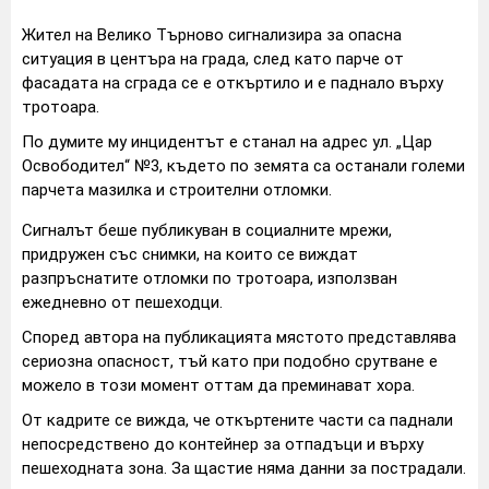
Жител на Велико Търново сигнализира за опасна
ситуация в центъра на града, след като парче от
фасадата на сграда се е откъртило и е паднало върху
тротоара.
По думите му инцидентът е станал на адрес ул. „Цар
Освободител“ №3, където по земята са останали големи
парчета мазилка и строителни отломки.
Сигналът беше публикуван в социалните мрежи,
придружен със снимки, на които се виждат
разпръснатите отломки по тротоара, използван
ежедневно от пешеходци.
Според автора на публикацията мястото представлява
сериозна опасност, тъй като при подобно срутване е
можело в този момент оттам да преминават хора.
От кадрите се вижда, че откъртените части са паднали
непосредствено до контейнер за отпадъци и върху
пешеходната зона. За щастие няма данни за пострадали.