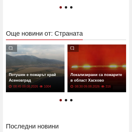
Още новини от: Страната
а
Потушен е пожарът край
Локализирани са пожарите
Асеновград
в област Хасково
08:45 09.08.2026
1004
08:30 09.08.2026
316
Последни новини