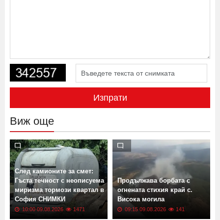
Изпрати
Виж още
След камионите за смет:
Гъста течност с неописуема
Продължава борбата с
миризма тормози квартал в
огнената стихия край с.
София СНИМКИ
Висока могила
10:00 09.08.2026
1471
09:15 09.08.2026
141