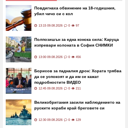
Повдигнаха обвинение на 18-годишния,
убил чичо си с кол
13:15 09.08.2026
0
97
Полпозишън за една конска сила: Каруца
изпревари колоната в София СНИМКИ
13:00 09.08.2026
0
456
Борисов за падналия дрон: Хората трябва
да се успокоят и да им се кажат
подробностите ВИДЕО
12:45 09.08.2026
0
211
Великобритания засили наблюдението на
руските кораби край бреговете си
12:30 09.08.2026
0
129