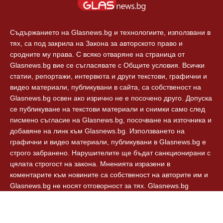
Съдържанието на Glasnews.bg и технологиите, използвани в
тях, са под закрила на Закона за авторското право и
сродните му права. С всяко отваряне на страница от
Glasnews.bg вие се съгласявате с Общите условия. Всички
статии, репортажи, интервюта и други текстови, графични и
видео материали, публикувани в сайта, са собственост на
Glasnews.bg освен ако изрично не е посочено друго. Допуска
се публикуване на текстови материали и снимки само след
писмено съгласие на Glasnews.bg, посочване на източника и
добавяне на линк към Glasnews.bg. Използването на
графични и видео материали, публикувани в Glasnews.bg е
строго забранено. Нарушителите ще бъдат санкционирани с
цялата строгост на закона. Мненията изразени в
коментарите към новините са собственост на авторите им и
Glasnews.bg не носят отговорност за тях. Glasnews.bg
спазват Етичния кодекс на българските медии.
© 2024, Glasnews.bg, Всички права запазени.