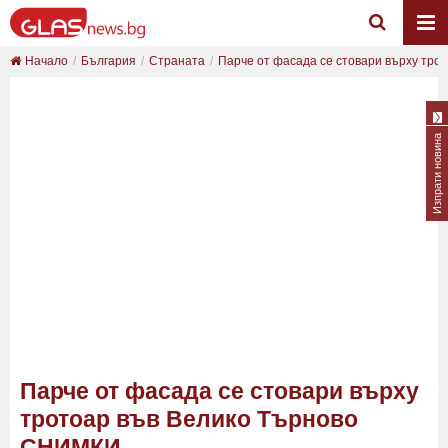
Начало
България
Страната
Парче от фасада се стовари върху трото
Изпрати новина
Парче от фасада се стовари върху
тротоар във Велико Търново
СНИМКИ