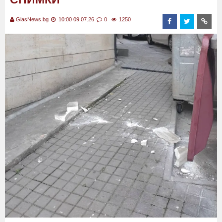
GlasNews.bg
10:00 09.07.26
0
1250