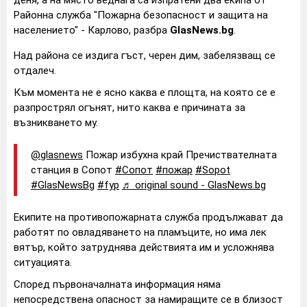
деня, а на място веднага са изпратени два екипа от
Районна служба "Пожарна безопасност и защита на
населението" - Карлово, разбра
GlasNews.bg
.
Над района се издига гъст, черен дим, забелязващ се
отдалеч.
Към момента не е ясно каква е площта, на която се е
разпрострял огънят, нито каква е причината за
възникването му.
@glasnews
Пожар избухна край Пречиствателната
станция в Сопот
#Сопот
#пожар
#Sopot
#GlasNewsBg
#fyp
♬ original sound - GlasNews.bg
Екипите на противопожарната служба продължават да
работят по овладяването на пламъците, но има лек
вятър, който затруднява действията им и усложнява
ситуацията.
Според първоначалната информация няма
непосредствена опасност за намиращите се в близост