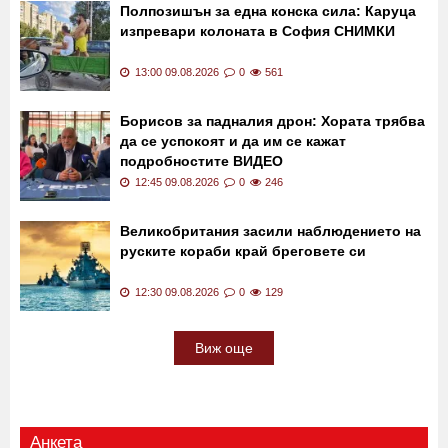
Полпозишън за една конска сила: Каруца
изпревари колоната в София СНИМКИ
13:00 09.08.2026
0
561
Борисов за падналия дрон: Хората трябва
да се успокоят и да им се кажат
подробностите ВИДЕО
12:45 09.08.2026
0
246
Великобритания засили наблюдението на
руските кораби край бреговете си
12:30 09.08.2026
0
129
Виж още
Анкета