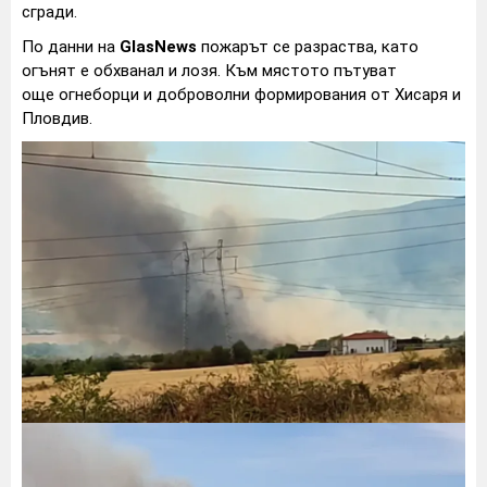
сгради.
По данни на
GlasNews
пожарът се разраства, като
огънят е обхванал и лозя. Към мястото пътуват
още огнеборци и доброволни формирования от Хисаря и
Пловдив.