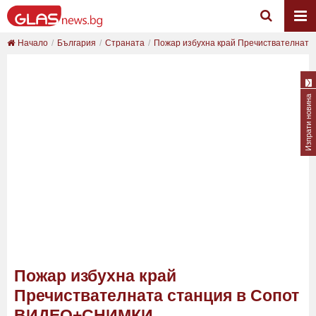
Начало
България
Страната
Пожар избухна край Пречиствателната с
Изпрати новина
Пожар избухна край
Пречиствателната станция в Сопот
ВИДЕО+СНИМКИ