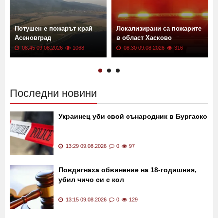
а
Потушен е пожарът край
Локализирани са пожарите
Асеновград
в област Хасково
08:45 09.08.2026
1068
08:30 09.08.2026
316
Последни новини
Украинец уби свой сънародник в Бургаско
13:29 09.08.2026
0
97
Повдигнаха обвинение на 18-годишния,
убил чичо си с кол
13:15 09.08.2026
0
129