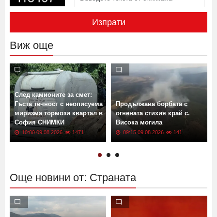
Изпрати
Виж още
След камионите за смет:
Гъста течност с неописуема
Продължава борбата с
миризма тормози квартал в
огнената стихия край с.
София СНИМКИ
Висока могила
10:00 09.08.2026
1471
09:15 09.08.2026
141
Още новини от: Страната