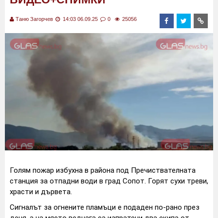
Таню Загорчев
14:03 06.09.25
0
25056
Голям пожар избухна в района под Пречиствателната
станция за отпадни води в град Сопот. Горят сухи треви,
храсти и дървета.
Сигналът за огнените пламъци е подаден по-рано през