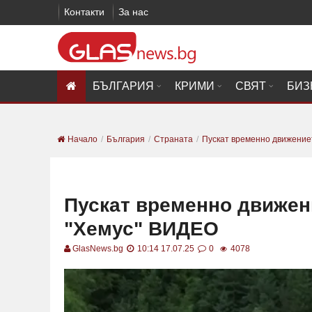
Контакти
За нас
БЪЛГАРИЯ
КРИМИ
СВЯТ
БИЗ
Начало
България
Страната
Пускат временно движението
Пускат временно движени
"Хемус" ВИДЕО
GlasNews.bg
10:14 17.07.25
0
4078