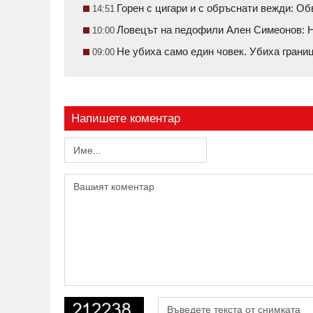
Горен с цигари и с обръснати вежди: О
14:51
Ловецът на педофили Ален Симеонов: Н
10:00
Не убиха само един човек. Убиха грани
09:00
Напишете коментар