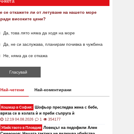
Анкета
е се откажете ли от летуване на нашето море
аради високите цени?
Да, това лято няма да ходя на море
Да, не си заслужава, планирам почивка в чужбина
Не, няма да се откажа
Най-четени
Най-коментирани
Шофьор преследва жена с бебе,
Кошмар в София:
вряза се в колата ѝ и преби съпруга ѝ
12:19 04.08.2026
1
354177
Ловецът на педофили Ален
Убийството в Пловдив
Симеонов: Нашата тактика не включва убийства