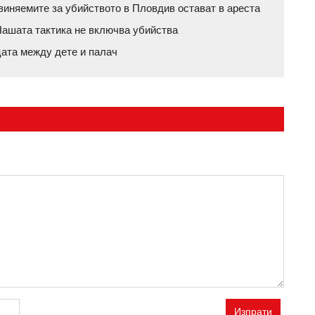
бвиняемите за убийството в Пловдив остават в ареста
ашата тактика не включва убийства
цата между дете и палач
Изпрати