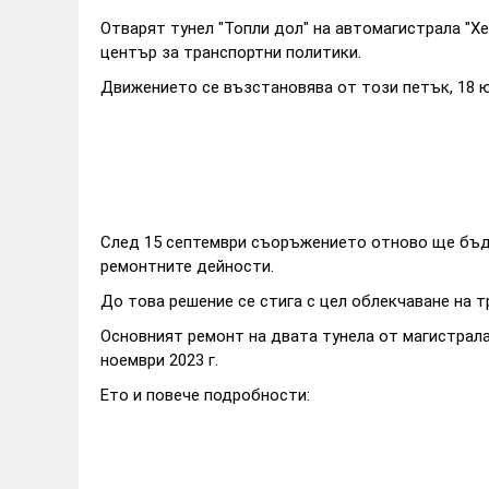
Отварят тунел "Топли дол" на автомагистрала "Х
център за транспортни политики.
Движението се възстановява от този петък, 18 юл
След 15 септември съоръжението отново ще бъде
ремонтните дейности.
До това решение се стига с цел облекчаване на т
Основният ремонт на двата тунела от магистрала 
ноември 2023 г.
Ето и повече подробности: