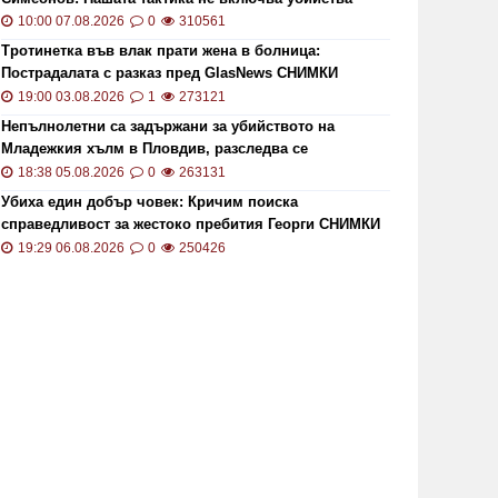
10:00 07.08.2026
0
310561
Тротинетка във влак прати жена в болница:
Пострадалата с разказ пред GlasNews СНИМКИ
19:00 03.08.2026
1
273121
Непълнолетни са задържани за убийството на
Младежкия хълм в Пловдив, разследва се
хомофобски мотив
18:38 05.08.2026
0
263131
Убиха един добър човек: Кричим поиска
справедливост за жестоко пребития Георги СНИМКИ
и ВИДЕО
19:29 06.08.2026
0
250426