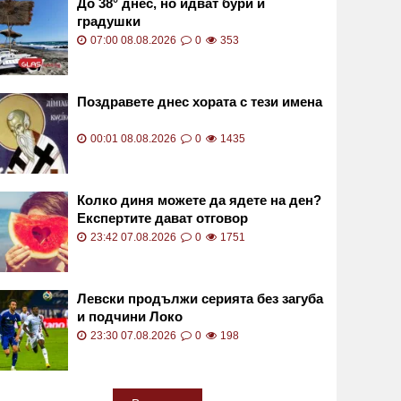
До 38° днес, но идват бури и
градушки
07:00 08.08.2026
0
353
Поздравете днес хората с тези имена
00:01 08.08.2026
0
1435
Колко диня можете да ядете на ден?
Експертите дават отговор
23:42 07.08.2026
0
1751
Левски продължи серията без загуба
и подчини Локо
23:30 07.08.2026
0
198