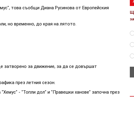
емус", това съобщи Диана Русинова от Европейския
Щ
з
и, но временно, до края на лятото.
 затворено за движение, за да се довършат
рафика през летния сезон.
"Хемус" - "Топли дол" и "Правешки ханове" започна през