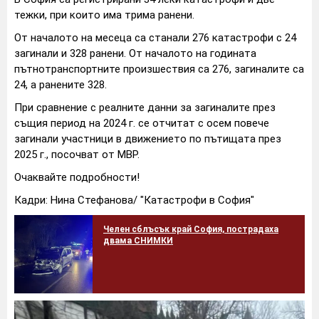
тежки, при които има трима ранени.
От началото на месеца са станали 276 катастрофи с 24
загинали и 328 ранени. От началото на годината
пътнотранспортните произшествия са 276, загиналите са
24, а ранените 328.
При сравнение с реалните данни за загиналите през
същия период на 2024 г. се отчитат с осем повече
загинали участници в движението по пътищата през
2025 г., посочват от МВР.
Очаквайте подробности!
Кадри: Нина Стефанова/ "Катастрофи в София"
Челен сблъсък край София, пострадаха
двама СНИМКИ