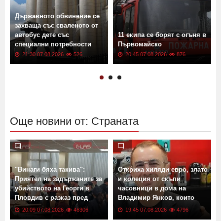
Държавното обвинение се
захваща със сваленото от
автобус дете със
11 екипа се борят с огъня в
специални потребности
Първомайско
21:30 07.08.2026
526
20:45 07.08.2026
876
Още новини от: Страната
"Винаги бяха такива":
Откриха хиляди евро, злато
:
Приятел на задържаните за
и колеция от скъпи
убийството на Георги в
часовници в дома на
Пловдив с разказ пред
Владимир Янков, които
GlasNews
убийците му не са пипнали
20:09 07.08.2026
46306
19:45 07.08.2026
4796