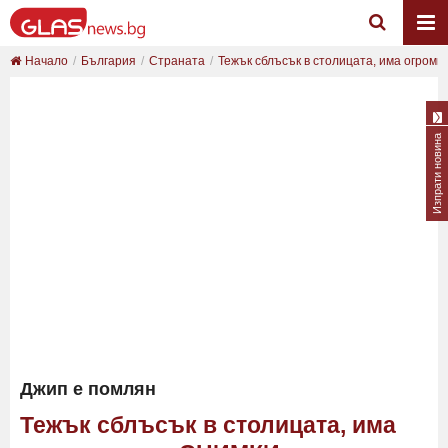
Начало
България
Страната
Тежък сблъсък в столицата, има огром
Изпрати новина
Джип е помлян
Тежък сблъсък в столицата, има