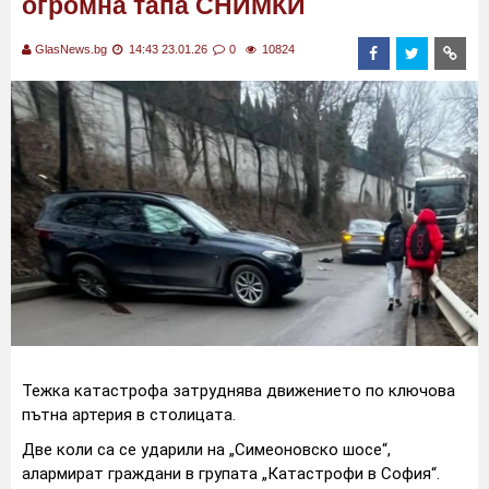
огромна тапа СНИМКИ
GlasNews.bg
14:43 23.01.26
0
10824
Тежка катастрофа затруднява движението по ключова
пътна артерия в столицата.
Две коли са се ударили на „Симеоновско шосе“,
алармират граждани в групата „Катастрофи в София“.