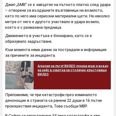
Джип „БМВ“ се е завъртял на пътното платно след удара
– отворени са въздушните възглавници на возилото,
като по него има сериозни материални щети. На няколко
метра от него е другото участвало в удара возило,
което е с размазана предница.
Движението в участъка е блокирано, като се е
образувало задръстване.
Към момента няма данни за пострадали и информация
за причините за инцидента.
Агресия на пътя! ВИДЕО показа мъж и водач
на рейс в схватка на столично кръстовище
ВИДЕО
Припомняме, че при катастрофи през изминалото
денонощие в страната са ранени 22 души в 16 пътни
произшествия инцидента, Това съобщи МВР.
В София са регистрирани 34 леки катастрофи и две