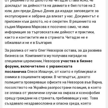
От решението по делото на Читадзе става ясно, че
докладът за дейността на двамата е бил готов на 2
юли, ден преди Деньо Денев да издаде заповедите за
експулсиране и забрана да влизат у нас. Документът е
приложен към делото, но е секретен. В решението на
съдия Мариана Маркова е посочено само, че има
информация за търговската им дейност и практики,
както и контактите им в страната. Читадзе не е
обжалвал и не е в България.
За разлика от него Олег Невзоров остава, за да развива
бизнеса си. Компанията му получава награди на
специални церемонии, Невзоров
участва в бизнес
форуми, включително с украинската
посланичка
Олеся Илашчук, от които е публикувал и
снимки в социалните мрежи. В четвъртък, докато
полицията проверяваше офисите на Невзоров във Варна,
посолството на Украйна разпространи позиция, в която
се оплака от увеличени случаи на омраза и ксенофобия
срещу граждани на страната, пребиваващи у нас. Това
създавало нездравословна и опасна среда, която