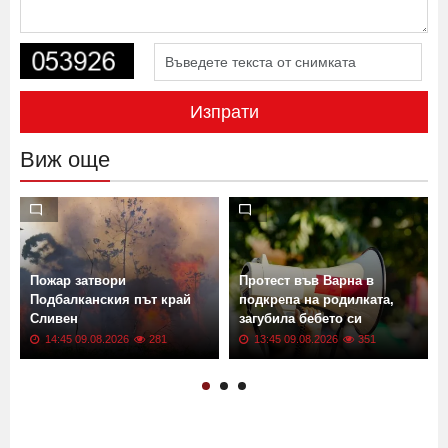
Изпрати
Виж още
а
Пожар затвори
Протест във Варна в
в
Подбалканския път край
подкрепа на родилката,
Сливен
загубила бебето си
14:45 09.08.2026
281
13:45 09.08.2026
351