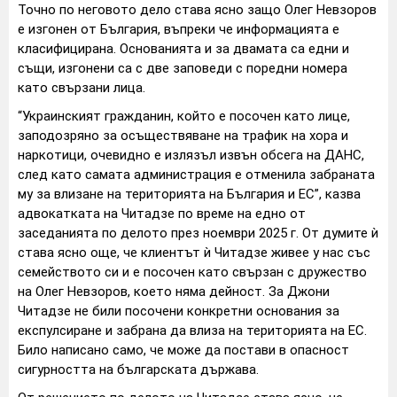
Точно по неговото дело става ясно защо Олег Невзоров
е изгонен от България, въпреки че информацията е
класифицирана. Основанията и за двамата са едни и
същи, изгонени са с две заповеди с поредни номера
като свързани лица.
“Украинският гражданин, който е посочен като лице,
заподозряно за осъществяване на трафик на хора и
наркотици, очевидно е излязъл извън обсега на ДАНС,
след като самата администрация е отменила забраната
му за влизане на територията на България и ЕС”, казва
адвокатката на Читадзе по време на едно от
заседанията по делото през ноември 2025 г. От думите ѝ
става ясно още, че клиентът ѝ Читадзе живее у нас със
семейството си и е посочен като свързан с дружество
на Олег Невзоров, което няма дейност. За Джони
Читадзе не били посочени конкретни основания за
експулсиране и забрана да влиза на територията на ЕС.
Било написано само, че може да постави в опасност
сигурността на българската държава.