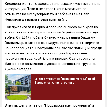
Киселова, която го засекретила заради чувствителната
информация. Така и не стават ясни мотивите за
отмяната на експулсирането и забраната на Олег
Невзоров да влиза в България за 5 г.
Той пристига във Варна и започва бизнеса си в края на
2022 г., когато на територията на Украйна вече се води
война. От 2017 г. обаче бизнес у нас развива баща му
Володимир, с когото са съдружници в една от фирмите
на корпорацията. Построили са няколко жилищни сгради
и хотели на територията на община Варна освен
незаконния град край Златни пясъци. Със строителен
бизнес се е занимавал и успешно изгоненият грузинец
Джони Читадзе.
Инвеститорът на "незаконния град" край
Варна е напуснал страната?
В петък депутатът от “Продължаваме промяната” и