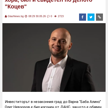
"Коцев"
GlasNews.bg
08:29 30.05.26
0
2723
Инвеститорът в незаконния град до Варна "Баба Алино"
Олег Невзоров е бил изгонен от ДАНС, защото е обявен