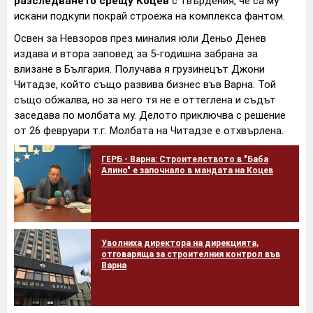
разследването срещу Коцев
с твърдения, че са му
искани подкупи покрай строежа на комплекса фантом.
Освен за Невзоров през миналия юли Деньо Денев
издава и втора заповед за 5-годишна забрана за
влизане в България. Получава я грузинецът Джони
Читадзе, който също развива бизнес във Варна. Той
също обжалва, но за него тя не е оттеглена и съдът
заседава по молбата му. Делото приключва с решение
от 26 февруари т.г. Молбата на Читадзе е отхвърлена.
ГЕРБ - Варна: Строителството в "Баба
Алино" е започнало в мандата на Коцев
Уволниха директора на дирекцията,
отговаряща за строителния контрол във
Варна