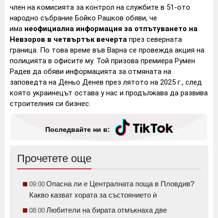
член на комисията за контрол на службите в 51-ото
народно събрание Бойко Рашков обяви, че
има
неофициална информация за отпътуването на
Невзоров в четвъртък вечерта
през северната
граница. По това време във Варна се провежда акция на
полицията в офисите му. Той призова премиера Румен
Радев да обяви информацията за отмяната на
заповедта на Деньо Денев през лятото на 2025 г., след
която украинецът остава у нас и продължава да развива
строителния си бизнес.
Последвайте ни в:
Прочетете още
Опасна ли е Централната поща в Пловдив?
09:00
Какво казват хората за състоянието ѝ
Любители на бирата отмъкнаха две
08:00