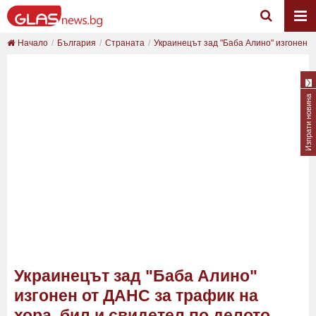
Начало
България
Страната
Украинецът зад "Баба Алино" изгонен от
Изпрати новина
Украинецът зад "Баба Алино"
изгонен от ДАНС за трафик на
хора, бил и свидетел по делото