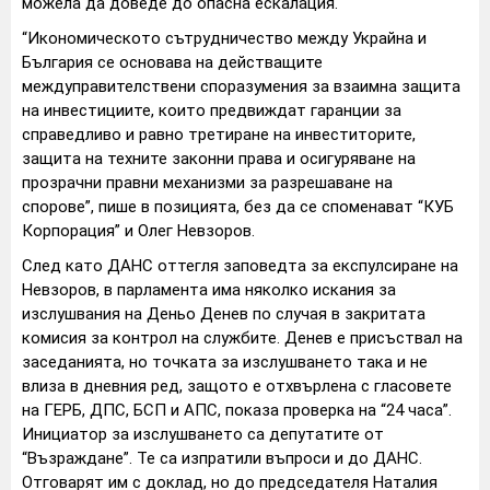
можела да доведе до опасна ескалация.
“Икономическото сътрудничество между Украйна и
България се основава на действащите
междуправителствени споразумения за взаимна защита
на инвестициите, които предвиждат гаранции за
справедливо и равно третиране на инвеститорите,
защита на техните законни права и осигуряване на
прозрачни правни механизми за разрешаване на
спорове”, пише в позицията, без да се споменават “КУБ
Корпорация” и Олег Невзоров.
След като ДАНС оттегля заповедта за експулсиране на
Невзоров, в парламента има няколко искания за
изслушвания на Деньо Денев по случая в закритата
комисия за контрол на службите. Денев е присъствал на
заседанията, но точката за изслушването така и не
влиза в дневния ред, защото е отхвърлена с гласовете
на ГЕРБ, ДПС, БСП и АПС, показа проверка на “24 часа”.
Инициатор за изслушването са депутатите от
“Възраждане”. Те са изпратили въпроси и до ДАНС.
Отговарят им с доклад, но до председателя Наталия