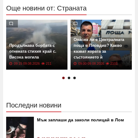
Още новини от: Страната
Опасна ли е Централната
Продължава борбата с
поща в Пловдив? Какво
огнената стихия край с.
казват хората за
Висока могила
състоянието ѝ
09:15 09.08.2026
211
09:00 09.08.2026
2101
Последни новини
Мъж заплаши да заколи полицай в Лом