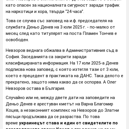
като опасен за националната сигурност заради трафик
на наркотици и хора, твърди “24 часа”.
Това се случва със заповед на и.ф. председателя на
службата Деньо Денев на 3 юли 2025 г. - по-малко от
месец след като титулярят на поста Пламен Тончев е
освободен.
Невзоров веднага обжалва в Административния съд в
София. Заседанията са закрити заради
класифицираната информация. На 17 юли 2025-а Денев
подписва нова заповед, с която изтегля тази от 3 юли,
което е прецедент в практиката на ДАНС. Така делото е
прекратено, защото няма какво да се оспорва. А Олег
Невзоров остава в България.
Случайно или не, между двете дати на заповедите на
Деньо Денев е арестуван кметът на Варна Благомир
Коцев, а незаконният комплекс на Невзоров до Златни
пясъци продължава да се разраства. По това
време
украинецът става и един от свидетелите по