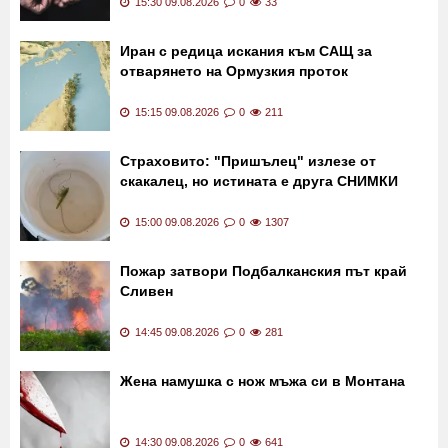
15:30 09.08.2026
0
33
Иран с редица искания към САЩ за
отварянето на Ормузкия проток
15:15 09.08.2026
0
211
Страховито: "Пришълец" излезе от
скакалец, но истината е друга СНИМКИ
15:00 09.08.2026
0
1307
Пожар затвори Подбалканския път край
Сливен
14:45 09.08.2026
0
281
Жена намушка с нож мъжа си в Монтана
14:30 09.08.2026
0
641