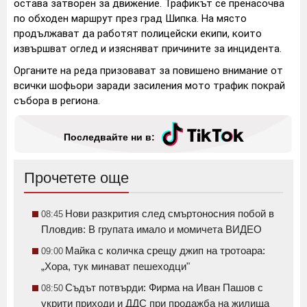
остава затворен за движение. Трафикът се пренасочва
по обходен маршрут през град Шипка. На място
продължават да работят полицейски екипи, които
извършват оглед и изясняват причините за инцидента.
Органите на реда призовават за повишено внимание от
всички шофьори заради засиления мото трафик покрай
събора в региона.
Последвайте ни в:
Прочетете още
Нови разкрития след смъртоносния побой в
08:45
Пловдив: В групата имало и момичета ВИДЕО
Майка с количка срещу джип на тротоара:
09:00
„Хора, тук минават пешеходци"
Съдът потвърди: Фирма на Иван Пашов с
08:50
укрити приходи и ДДС при продажба на жилища