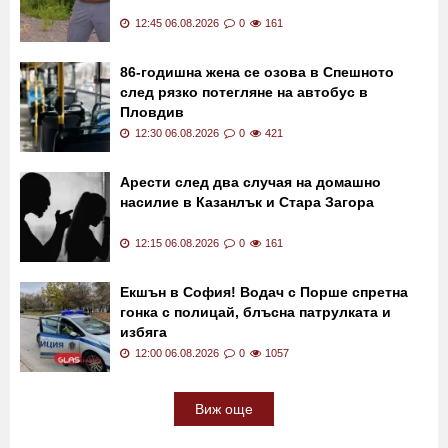
12:45 06.08.2026
0
161
86-годишна жена се озова в Спешното
след рязко потегляне на автобус в
Пловдив
12:30 06.08.2026
0
421
Арести след два случая на домашно
насилие в Казанлък и Стара Загора
12:15 06.08.2026
0
161
Екшън в София! Водач с Порше спретна
гонка с полицай, блъсна патрулката и
избяга
12:00 06.08.2026
0
1057
Виж още