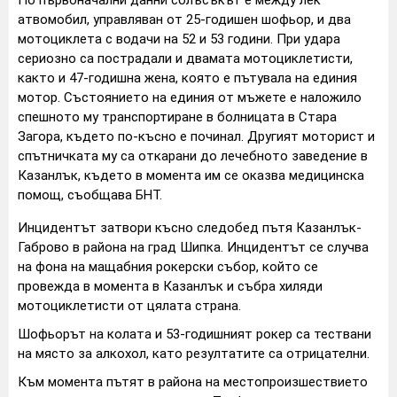
По първоначални данни сблъсъкът е между лек
атвомобил, управляван от 25-годишен шофьор, и два
мотоциклета с водачи на 52 и 53 години. При удара
сериозно са пострадали и двамата мотоциклетисти,
както и 47-годишна жена, която е пътувала на единия
мотор. Състоянието на единия от мъжете е наложило
спешното му транспортиране в болницата в Стара
Загора, където по-късно е починал. Другият моторист и
спътничката му са откарани до лечебното заведение в
Казанлък, където в момента им се оказва медицинска
помощ, съобщава БНТ.
Инцидентът затвори късно следобед пътя Казанлък-
Габрово в района на град Шипка. Инцидентът се случва
на фона на мащабния рокерски събор, който се
провежда в момента в Казанлък и събра хиляди
мотоциклетисти от цялата страна.
Шофьорът на колата и 53-годишният рокер са тествани
на място за алкохол, като резултатите са отрицателни.
Към момента пътят в района на местопроизшествието