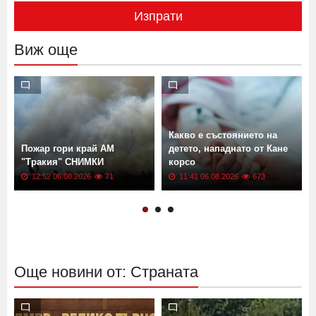
Изпрати
Виж още
Какво е състоянието на
Пожар гори край АМ
детето, нападнато от Кане
"Тракия" СНИМКИ
корсо
12:52 06.08.2026
71
11:41 06.08.2026
673
Още новини от: Страната