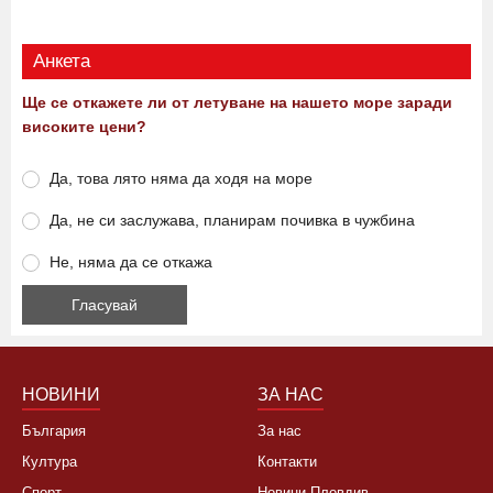
Анкета
Ще се откажете ли от летуване на нашето море заради
високите цени?
Да, това лято няма да ходя на море
Да, не си заслужава, планирам почивка в чужбина
Не, няма да се откажа
НОВИНИ
ЗА НАС
България
За нас
Култура
Контакти
Спорт
Новини Пловдив