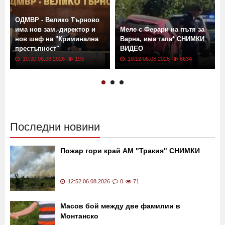
ОДМВР - Велико Търново
:
има нов зам.-директор и
Меле с Ферари на пътя за
нов шеф на "Криминална
Варна, има тапа* СНИМКИ
престъпност"
ВИДЕО
10:30 06.08.2026
193
10:12 06.08.2026
6634
Последни новини
Пожар гори край АМ "Тракия" СНИМКИ
12:52 06.08.2026
0
71
Масов бой между две фамилии в
Монтанско