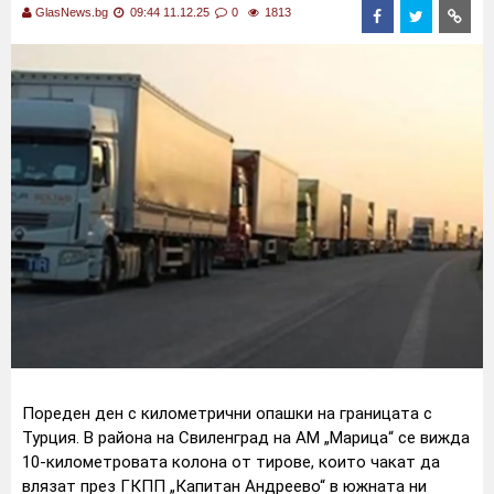
GlasNews.bg
09:44 11.12.25
0
1813
Пореден ден с километрични опашки на границата с
Турция. В района на Свиленград на АМ „Марица“ се вижда
10-километровата колона от тирове, които чакат да
влязат през ГКПП „Капитан Андреево“ в южната ни