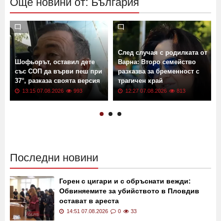
Още новини от: България
След случая с родилката от
Шофьорът, оставил дете
Варна: Второ семейство
със СОП да върви пеш при
разказва за бременност с
37°, разказа своята версия
трагичен край
13:15 07.08.2026
993
12:27 07.08.2026
813
Последни новини
Горен с цигари и с обръснати вежди:
Обвиняемите за убийството в Пловдив
остават в ареста
14:51 07.08.2026
0
33