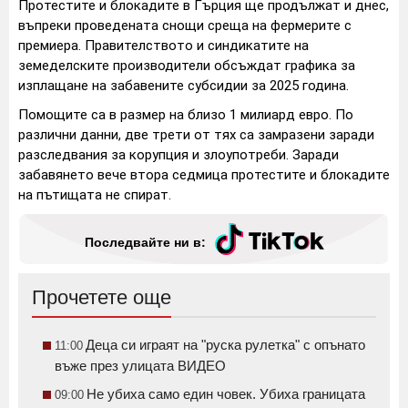
Протестите и блокадите в Гърция ще продължат и днес,
въпреки проведената снощи среща на фермерите с
премиера. Правителството и синдикатите на
земеделските производители обсъждат графика за
изплащане на забавените субсидии за 2025 година.
Помощите са в размер на близо 1 милиард евро. По
различни данни, две трети от тях са замразени заради
разследвания за корупция и злоупотреби. Заради
забавянето вече втора седмица протестите и блокадите
на пътищата не спират.
Последвайте ни в:
Прочетете още
Деца си играят на "руска рулетка" с опънато
11:00
въже през улицата ВИДЕО
Не убиха само един човек. Убиха границата
09:00