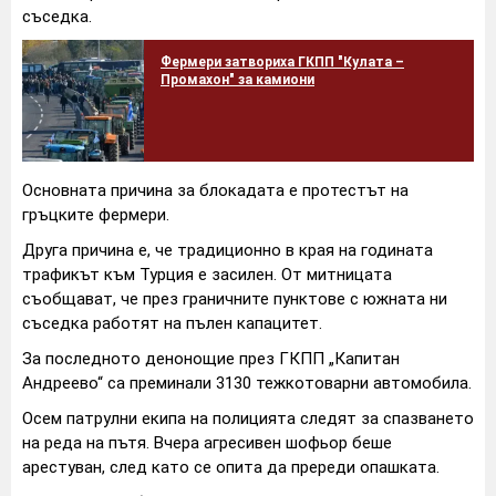
съседка.
Фермери затвориха ГКПП "Кулата –
Промахон" за камиони
Основната причина за блокадата е протестът на
гръцките фермери.
Друга причина е, че традиционно в края на годината
трафикът към Турция е засилен. От митницата
съобщават, че през граничните пунктове с южната ни
съседка работят на пълен капацитет.
За последното денонощие през ГКПП „Капитан
Андреево“ са преминали 3130 тежкотоварни автомобила.
Осем патрулни екипа на полицията следят за спазването
на реда на пътя. Вчера агресивен шофьор беше
арестуван, след като се опита да пререди опашката.