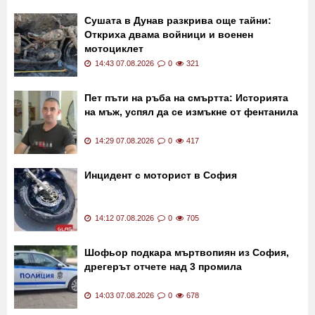
Сушата в Дунав разкрива още тайни:
Откриха двама войници и военен
мотоциклет
14:43 07.08.2026
0
321
Пет пъти на ръба на смъртта: Историята
на мъж, успял да се измъкне от фентанила
14:29 07.08.2026
0
417
Инцидент с моторист в София
14:12 07.08.2026
0
705
Шофьор подкара мъртвопиян из София,
дрегерът отчете над 3 промила
14:03 07.08.2026
0
678