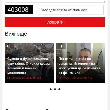
Изпрати
Виж още
Сушата в Дунав разкрива
Пет пъти на ръба на
още тайни: Откриха двама
смъртта: Историята на
войници и военен
мъж, успял да се измъкне
мотоциклет
от фентанила
14:43 07.08.2026
321
14:29 07.08.2026
417