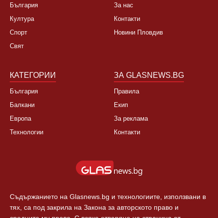
България
За нас
Култура
Контакти
Спорт
Новини Пловдив
Свят
КАТЕГОРИИ
ЗА GLASNEWS.BG
България
Правила
Балкани
Екип
Европа
За реклама
Технологии
Контакти
Съдържанието на Glasnews.bg и технологиите, използвани в
тях, са под закрила на Закона за авторското право и
сродните му права. С всяко отваряне на страница от