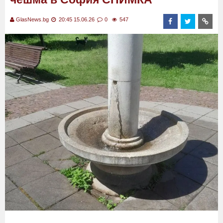
GlasNews.bg
20:45 15.06.26
0
547