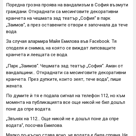
Поредна грозна проява на вандализъм в София възмути
граждани. Откраднати са месинговите декоративни
кранчета на чешмата зад театър „София“ в парк
„Заимов“, а през оставените отвори е започнала да тече
вода.
За случая алармира Майя Емилова във Facebook. Тя
споделя и снимка, на която се виждат липсващите
кранчета и леещата се вода.
„Парк „Заимов“. Чешмата зад театър „София“. Аман от
вандалщини... Откраднати са месинговите декоративни
кранчета. През дупките, които зеят, тече вода“, пише
жената.
По думите ѝ тя е подала сигнал на телефон 112, но към
момента на публикацията все още никой не бил дошъл
поне да спре водата.
„Звънях на 112... Още никой не е дошъл поне да спре
водата“, посочва Емилова.
Малко по-късно става ясно, че водата е била спряна. Не