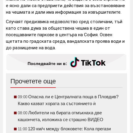
е ясно дали са предприети действия за възстановяване
на чешмата и дали има информация за извършителите.
Случаят предизвика недоволство сред столичани, тъй
като става дума за обществена чешма в един от
посещаваните паркове в центъра на София. Освен
щетата по градската среда, вандалската проява води и
до разхищение на вода.
Последвайте ни в:
Прочетете още
Опасна ли е Централната поща в Пловдив?
09:00
Какво казват хората за състоянието ѝ
Любители на бирата отмъкнаха две
08:00
кашончета, изложиха се страшно ВИДЕО
120 км/ч между блоковете: Кола прегази
11:00