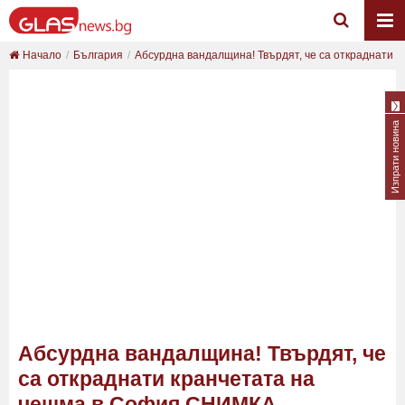
Начало
България
Абсурдна вандалщина! Твърдят, че са откраднати ...
Изпрати новина
Абсурдна вандалщина! Твърдят, че
са откраднати кранчетата на
чешма в София СНИМКА