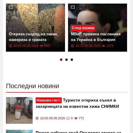
След взрива
Откриха снаряд на таван,
МВнР привика посланика
намериха и граната
на Украйна в България
20:42 08.08.2026
545
19:33 08.08.2026
2273
Последни новини
Туристи откриха съсел в
Неканен гост:
захарницата на известна хижа СНИМКИ
16:00 09.08.2026
0
771
Пожар избухна край Околовръстното на