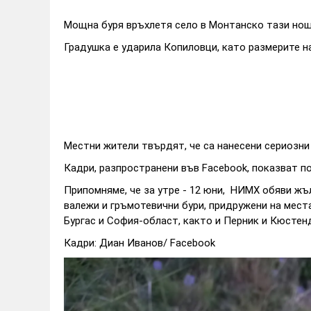
Мощна буря връхлетя село в Монтанско тази нощ
Градушка е ударила Копиловци, като размерите на
Местни жители твърдят, че са нанесени сериозни
Кадри, разпространени във Facebook, показват по
Припомняме, че за утре - 12 юни, НИМХ обяви жъ
валежи и гръмотевични бури, придружени на места
Бургас и София-област, както и Перник и Кюсте
Кадри: Диан Иванов/ Facebook