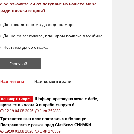
е се откажете ли от летуване на нашето море
аради високите цени?
Да, това лято няма да ходя на море
Да, не си заслужава, планирам почивка в чужбина
Не, няма да се откажа
Най-четени
Най-коментирани
Шофьор преследва жена с бебе,
Кошмар в София:
вряза се в колата ѝ и преби съпруга ѝ
12:19 04.08.2026
1
352833
Тротинетка във влак прати жена в болница:
Пострадалата с разказ пред GlasNews СНИМКИ
19:00 03.08.2026
1
270369