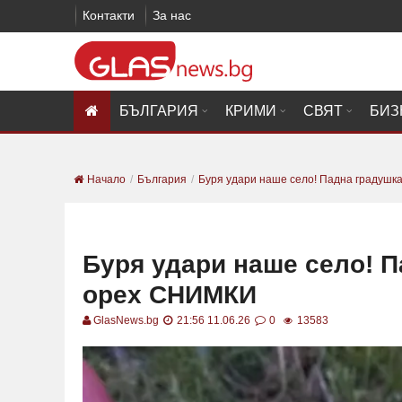
Контакти
За нас
БЪЛГАРИЯ
КРИМИ
СВЯТ
БИЗ
Начало
България
Буря удари наше село! Падна градушка 
Буря удари наше село! П
орех СНИМКИ
GlasNews.bg
21:56 11.06.26
0
13583