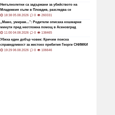
Непълнолетни са задържани за убийството на
Младежкия хълм в Пловдив, разследва се
хомофобски мотив
18:38 05.08.2026
0
260331
„Мамо, умирам...": Родители описаха кошмарни
минути пред неотложна помощ в Асеновград
11:00 04.08.2026
0
138465
Убиха един добър човек: Кричим поиска
справедливост за жестоко пребития Георги СНИМКИ
и ВИДЕО
19:29 06.08.2026
0
106646