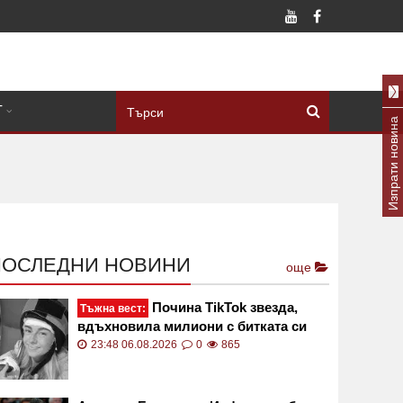
Т
Изпрати новина
ПОСЛЕДНИ НОВИНИ
още
Почина TikTok звезда,
Тъжна вест:
вдъхновила милиони с битката си
срещу рядък рак
23:48 06.08.2026
0
865