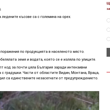
Щ
.
з
 ледените късове са с големина на орех.
 поражения по продукцията в населеното място.
белялата земя и водата, която се е изляла по улиците.
лт код за почти цяла България заради интензивни
 с градушки. Части от областите Видин, Монтана, Враца,
ндил са единствените незасегнати от предупреждението.