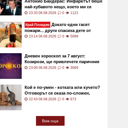
Антонио Бандерас: Инфарктът беше
най-хубавото нещо, което ми се
случи
23:33 06.08.2026
0
1121
Докато едни гасят
Край Пловдив
пожари... други спасиха дете от
сигурна смърт във водите на язовир
23:14 06.08.2026
0
5089
СНИМКИ
Дневен хороскоп за 7 август:
Козирози, ще привлечете паричния
поток към вас!
23:00 06.08.2026
0
3069
Кой е по-умен - котката или кучето?
Отговорът се оказа по-сложен,
отколкото изглежда
22:43 06.08.2026
0
673
Виж още