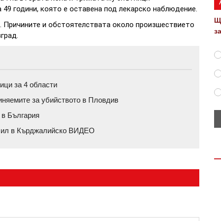
 49 години, която е оставена под лекарско наблюдение.
Щ
. Причините и обстоятелствата около произшествието
з
град.
ици за 4 области
иняемите за убийството в Пловдив
 в България
обил в Кърджалийско ВИДЕО