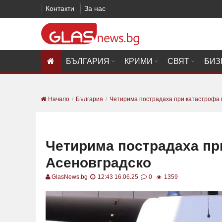
Контакти
За нас
БЪЛГАРИЯ
КРИМИ
СВЯТ
БИЗ
Начало
България
Четирима пострадаха при катастрофа 
Четирима пострадаха пр
Асеновградско
GlasNews.bg
12:43 16.06.25
0
1359