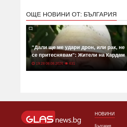
ОЩЕ НОВИНИ ОТ: БЪЛГАРИЯ
"Дали ще ме удари дрон, или рак, не
и
се притеснявам": Жители на Кардам
нути
проговориха след инцидента
19:28 08.08.2026
631
НОВИНИ
България