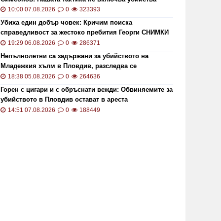
10:00 07.08.2026
0
323393
Убиха един добър човек: Кричим поиска
справедливост за жестоко пребития Георги СНИМКИ
и ВИДЕО
19:29 06.08.2026
0
286371
Непълнолетни са задържани за убийството на
Младежкия хълм в Пловдив, разследва се
хомофобски мотив
18:38 05.08.2026
0
264636
Горен с цигари и с обръснати вежди: Обвиняемите за
убийството в Пловдив остават в ареста
14:51 07.08.2026
0
188449
Мотор е на 
лед взрива
Извънре
ВнР привика посланика на
Пристиг
крайна в България
СНИМК
19:33 08.08.2026
1601
22:43 08.0