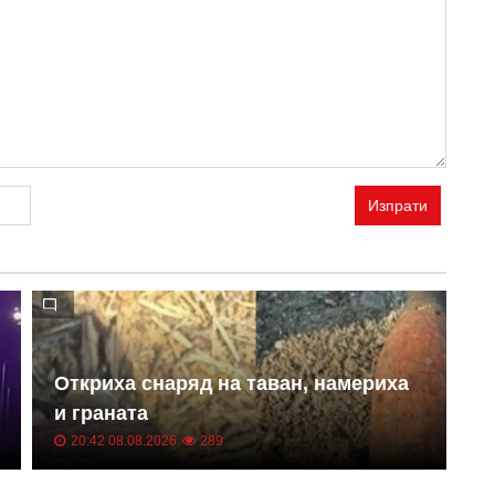
Изпрати
С
Откриха снаряд на таван, намериха
М
и граната
У
20:42 08.08.2026
289