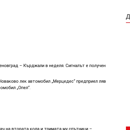
еновград – Кърджали в неделя. Сигналът е получен
Новаково лек автомобил „Мерцедес“ предприел ляв
омобил „Опел“.
ч на втората кола и тримата му спътници –