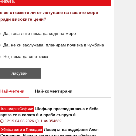
Анкета
е се откажете ли от летуване на нашето море
аради високите цени?
Да, това лято няма да ходя на море
Да, не си заслужава, планирам почивка в чужбина
Не, няма да се откажа
Най-четени
Най-коментирани
Шофьор преследва жена с бебе,
Кошмар в София:
вряза се в колата ѝ и преби съпруга ѝ
12:19 04.08.2026
1
354689
Ловецът на педофили Ален
Убийството в Пловдив
Симеонов: Нашата тактика не включва убийства