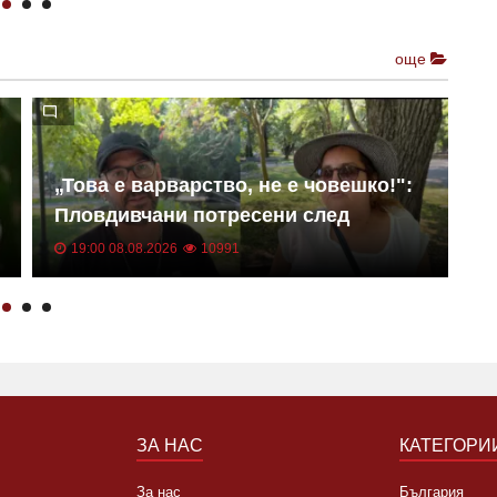
още
„Това е варварство, не е човешко!":
М
Пловдивчани потресени след
д
убийството на Младежкия хълм
19:00 08.08.2026
10991
ВИДЕО
ЗА НАС
КАТЕГОРИ
За нас
България