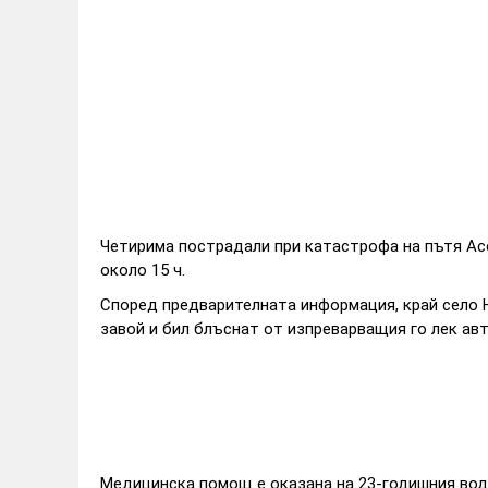
Четирима пострадали при катастрофа на пътя Ас
около 15 ч.
Според предварителната информация, край село 
завой и бил блъснат от изпреварващия го лек авт
Медицинска помощ е оказана на 23-годишния вода