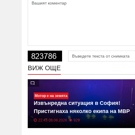
ВИЖ ОЩЕ
Мотор е на земята
Извънредна ситуация в София!
Пристигнаха няколко екипа на МВР
СНИМКИ
22:43 08.08.2026
929