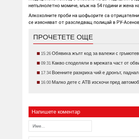
непълнолетно момиче, мъж на 54 години и жена на
Алкохолните проби на шофьорите са отрицателни
се изясняват от разследващ полицай в РУ-Асенов
ПРОЧЕТЕТЕ ОЩЕ
Обявиха жълт код за валежи с гръмотев
15:26
Какво споделяли в мрежата част от обв
09:31
Военните разкриха чий е дронът, паднал
17:34
Малко дете с АТВ изскочи пред автом
16:00
Напишете коментар