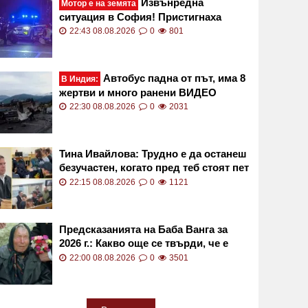
Извънредна
Мотор е на земята
ситуация в София! Пристигнаха
няколко екипа на МВР СНИМКИ
22:43 08.08.2026
0
801
Автобус падна от път, има 8
В Индия:
жертви и много ранени ВИДЕО
22:30 08.08.2026
0
2031
Тина Ивайлова: Трудно е да останеш
безучастен, когато пред теб стоят пет
деца
22:15 08.08.2026
0
1121
Предсказанията на Баба Ванга за
2026 г.: Какво още се твърди, че е
предсказала
22:00 08.08.2026
0
3501