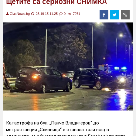
щетите са сериозни СНИМКА
GlasNews.bg
23:19 15.11.25
0
7971
Катастрофа на бул. „Панчо Владигеров“ до
метростанция „Сливница“ е станала тази нощ в