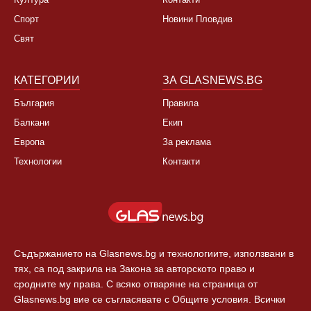
НОВИНИ
ЗА НАС
България
За нас
Култура
Контакти
Спорт
Новини Пловдив
Свят
КАТЕГОРИИ
ЗА GLASNEWS.BG
България
Правила
Балкани
Екип
Европа
За реклама
Технологии
Контакти