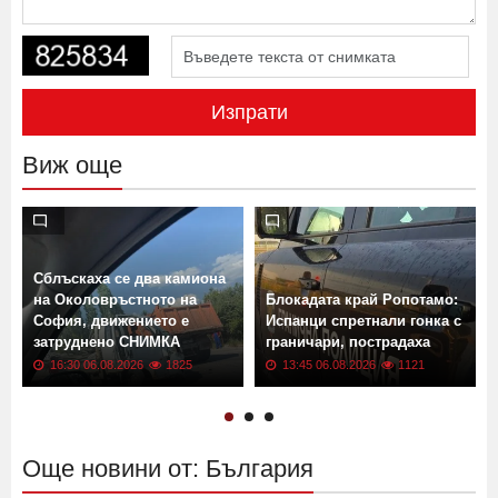
Изпрати
Виж още
Сблъскаха се два камиона
на Околовръстното на
Блокадата край Ропотамо:
София, движението е
Испанци спретнали гонка с
затруднено СНИМКА
граничари, пострадаха
16:30 06.08.2026
1825
13:45 06.08.2026
1121