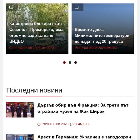
Още новини от: България
Катастрофа блокира пътя
Созопол - Приморско, има
Времето днес:
огромно задръстване
Минималните температури
ВИДЕО
не падат под 20 градуса
11:07 06.08.2026
20231
07:00 06.08.2026
351
Последни новини
Дързък обир във Франция: За трети път
ограбиха музея на Жак Ширак