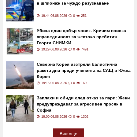
20:00 06.08.2026
0
193
Арест в Германия: Украинец е заподозрян
в шпионаж за чуждо разузнаване
19:44 06.08.2026
0
251
Убиха един добър човек: Кричим поиска
справедливост за жестоко пребития
Георги СНИМКИ
19:29 06.08.2026
0
7491
Северна Корея изстреля балистична
ракета дни преди ученията на САЩ и Южна
Корея
19:15 06.08.2026
0
169
Заплахи и обиди след отказ за пари: Жени
предупреждават за агресивен просяк в
София