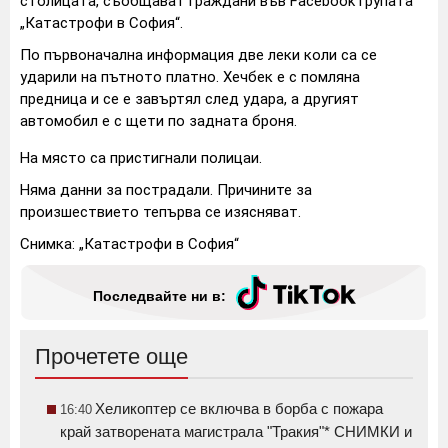
столицата, съобщават граждани във Facebook групата
„Катастрофи в София“.
По първоначална информация две леки коли са се
ударили на пътното платно. Хечбек е с помляна
предница и се е завъртял след удара, а другият
автомобил е с щети по задната броня.
На място са пристигнали полицаи.
Няма данни за пострадали. Причините за
произшествието тепърва се изясняват.
Снимка: „Катастрофи в София“
Последвайте ни в:
Прочетете още
Хеликоптер се включва в борба с пожара
16:40
край затворената магистрала "Тракия"* СНИМКИ и