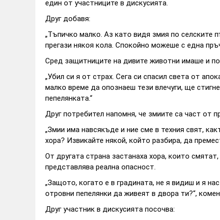
един от участниците в дискусията.
Друг добавя:
„Тъпичко малко. Аз като видя змия по селските пъ
прегази някоя кола. Спокойно можеше с една пръч
Сред защитниците на дивите животни имаше и по
„Убил си я от страх. Сега си спасил света от апо
малко време да опознаеш тези влечуги, ще стигн
пепелянката.“
Друг потребител напомня, че змиите са част от п
„Змии има навсякъде и ние сме в техния свят, как
хора? Извикайте някой, който разбира, да премес
От другата страна застанаха хора, които смятат
представлява реална опасност.
„Защото, когато е в градината, не я видиш и я н
отровни пепелянки да живеят в двора ти?“, комен
Друг участник в дискусията посочва: