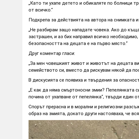
„Като ти ухапе детето и обикаляте по болници три
от всичко.“
Подкрепа за действията на автора на снимката и
„Не разбирам защо нападате човека. Ако до къща
застрашен, и аз бих направил всичко необходимо,
безопасността на децата е на първо място.“
Друг коментар гласи:
„За мен човешкият живот и животът на децата ви
семейството си, вместо да рискувам някой да по
В дискусията се появиха и твърдения за опасност
„Е как да няма смъртоносни змии? Пепелянката си
почина от ухапване от пепелянка“, твърди един 
Спорът прерасна и в морални и религиозни разсъ
образ на змията, докато други настояваха, че в