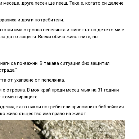
 месеца, друга песен ще пееш. Така е, когато си далече
зразиха и други потребители:
та ми има отровна пепелянка и животът на детето ми е
 за да го защитя. Всеки обича животните, но
наги са по-важни. В такава ситуация бих защитил
страда.“
та от ухапване от пепелянка.
 е отровна. В моя край преди месец мъж на 31 години
от коментиращите.
ждения, като някои потребители припомниха библейския
сяко живо същество има право на живот.