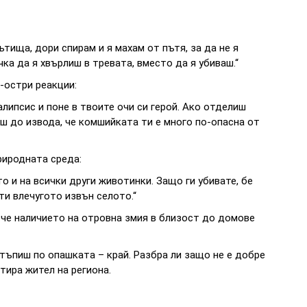
тища, дори спирам и я махам от пътя, за да не я
ка да я хвърлиш в тревата, вместо да я убиваш.“
-остри реакции:
калипсис и поне в твоите очи си герой. Ако отделиш
еш до извода, че комшийката ти е много по-опасна от
риродната среда:
то и на всички други животинки. Защо ги убивате, бе
ти влечугото извън селото.“
, че наличието на отровна змия в близост до домове
астъпиш по опашката – край. Разбра ли защо не е добре
тира жител на региона.