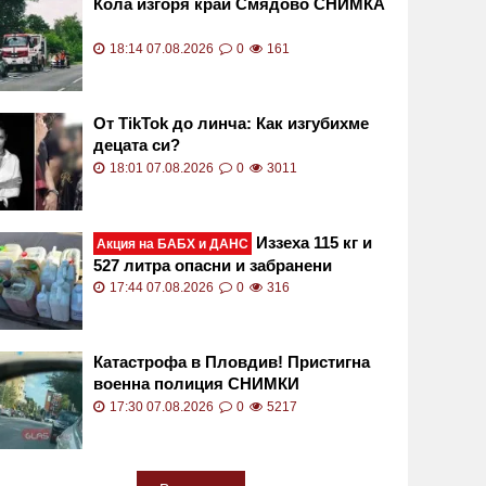
Кола изгоря край Смядово СНИМКА
18:14 07.08.2026
0
161
От TikTok до линча: Как изгубихме
децата си?
18:01 07.08.2026
0
3011
Иззеха 115 кг и
Акция на БАБХ и ДАНС
527 литра опасни и забранени
продукти за растителна защита в
17:44 07.08.2026
0
316
Пловдивско
Катастрофа в Пловдив! Пристигна
военна полиция СНИМКИ
17:30 07.08.2026
0
5217