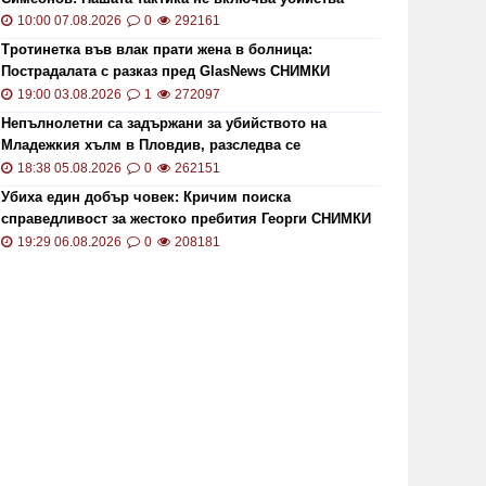
10:00 07.08.2026
0
292161
Тротинетка във влак прати жена в болница:
Пострадалата с разказ пред GlasNews СНИМКИ
19:00 03.08.2026
1
272097
Непълнолетни са задържани за убийството на
Младежкия хълм в Пловдив, разследва се
хомофобски мотив
18:38 05.08.2026
0
262151
Убиха един добър човек: Кричим поиска
справедливост за жестоко пребития Георги СНИМКИ
и ВИДЕО
19:29 06.08.2026
0
208181