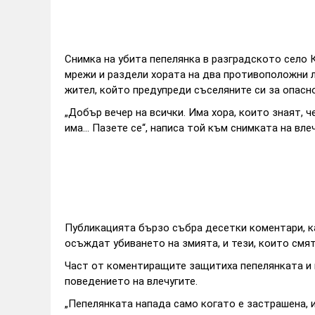
Снимка на убита пепелянка в разградското село 
мрежи и раздели хората на два противоположни л
жител, който предупреди съселяните си за опасн
„Добър вечер на всички. Има хора, които знаят, ч
има... Пазете се“, написа той към снимката на вле
Публикацията бързо събра десетки коментари, к
осъждат убиването на змията, и тези, които смя
Част от коментиращите защитиха пепелянката и 
поведението на влечугите.
„Пепелянката напада само когато е застрашена, и