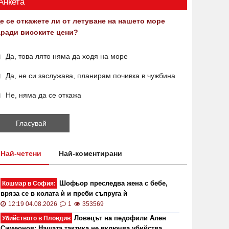
Анкета
е се откажете ли от летуване на нашето море
аради високите цени?
Да, това лято няма да ходя на море
Да, не си заслужава, планирам почивка в чужбина
Не, няма да се откажа
Най-четени
Най-коментирани
Шофьор преследва жена с бебе,
Кошмар в София:
вряза се в колата ѝ и преби съпруга ѝ
12:19 04.08.2026
1
353569
Ловецът на педофили Ален
Убийството в Пловдив
Симеонов: Нашата тактика не включва убийства