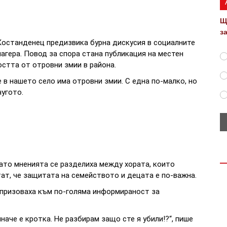
Щ
з
Костанденец предизвика бурна дискусия в социалните
агера. Повод за спора стана публикация на местен
остта от отровни змии в района.
е в нашето село има отровни змии. С една по-малко, но
чугото.
ато мненията се разделиха между хората, които
тат, че защитата на семейството и децата е по-важна.
призоваха към по-голяма информираност за
наче е кротка. Не разбирам защо сте я убили!?“, пише