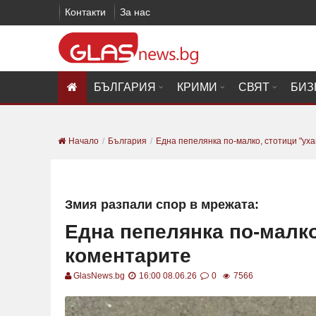
Контакти
За нас
БЪЛГАРИЯ
КРИМИ
СВЯТ
БИЗ
Начало
България
Една пепелянка по-малко, стотици "ухап
Змия разпали спор в мрежата:
Една пепелянка по-малко
коментарите
GlasNews.bg
16:00 08.06.26
0
7566