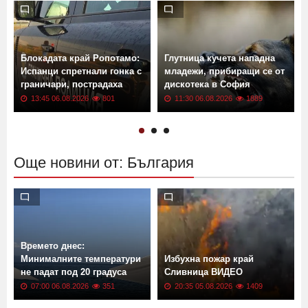
Виж още
Блокадата край Ропотамо:
Глутница кучета нападна
Испанци спретнали гонка с
младежи, прибиращи се от
граничари, пострадаха
дискотека в София
13:45 06.08.2026
801
11:30 06.08.2026
1889
Още новини от: България
Времето днес: