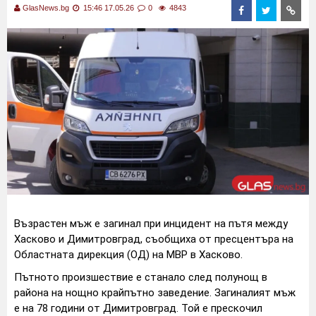
GlasNews.bg
15:46 17.05.26
0
4843
Възрастен мъж е загинал при инцидент на пътя между
Хасково и Димитровград, съобщиха от пресцентъра на
Областната дирекция (ОД) на МВР в Хасково.
Пътното произшествие е станало след полунощ в
района на нощно крайпътно заведение. Загиналият мъж
е на 78 години от Димитровград. Той е прескочил