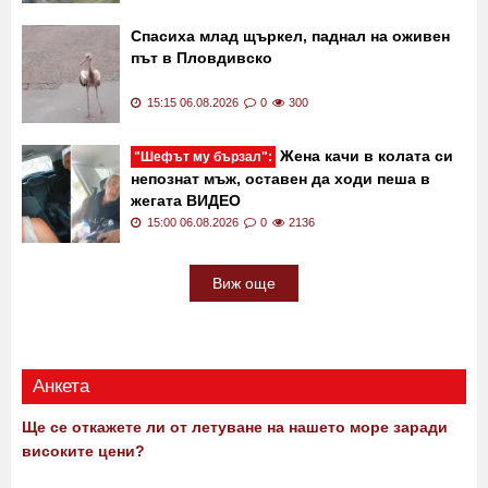
Прокуратурата и МВР с подробности за
жестокото убийство в Пловдив НА ЖИВО
15:16 06.08.2026
0
1646
Спасиха млад щъркел, паднал на оживен
път в Пловдивско
15:15 06.08.2026
0
300
Жена качи в колата си
"Шефът му бързал":
непознат мъж, оставен да ходи пеша в
жегата ВИДЕО
15:00 06.08.2026
0
2136
Виж още
Анкета