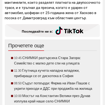
мантинелите, които разделят платната на двупосочното
трасе, и е тръгнал да пресича, когато е ударен от
автомобил, шофиран от 25-годишна жена от Хасково в
посока от Димитровград към областния център.
Последвайте ни в:
Прочетете още
СНИМКИ разтърсиха Стара Загора:
10:45
Семейство с малко дете спи на улицата
Глутница кучета нападна младежи,
11:30
прибиращи се от дискотека в София
Съдът потвърди: Фирма на Иван Пашов с
08:50
укрити приходи и ДДС при продажба на жилища
Мостът на Константин Велики през Дунав
10:00
изплува край наше село СНИМКИ