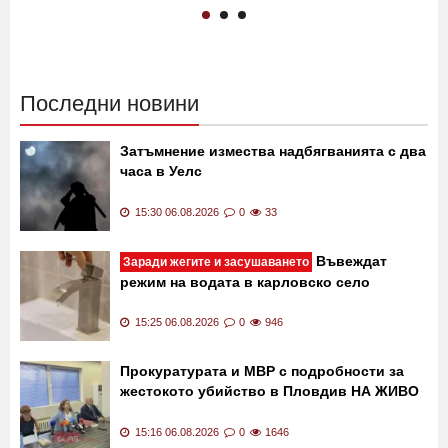
Минималните температури
Избухна пожар край
не падат под 20 градуса
Сливница ВИДЕО
07:00 06.08.2026
351
20:35 05.08.2026
1409
Последни новини
Затъмнение измества надбягванията с два
часа в Уелс
15:30 06.08.2026
0
33
Въвеждат
Заради жегите и засушаването
режим на водата в карловско село
15:25 06.08.2026
0
946