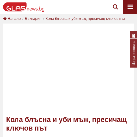
Начало
България
Кола блъсна и уби мъж, пресичащ ключов път
Изпрати новина
Кола блъсна и уби мъж, пресичащ
ключов път