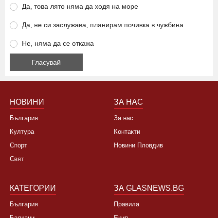
Ще се откажете ли от летуване на нашето море заради
високите цени?
Да, това лято няма да ходя на море
Да, не си заслужава, планирам почивка в чужбина
Не, няма да се откажа
НОВИНИ
ЗА НАС
България
За нас
Култура
Контакти
Спорт
Новини Пловдив
Свят