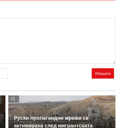
Изпрати
Руски пропагандни мрежи се
Н
активираха след мигрантската
Ю