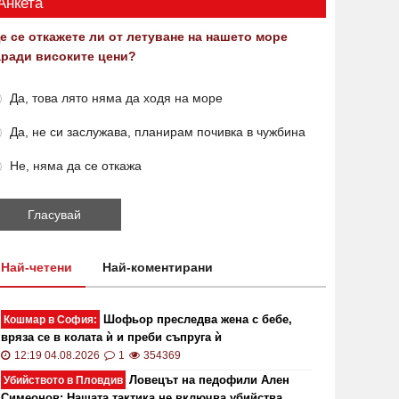
Анкета
е се откажете ли от летуване на нашето море
аради високите цени?
Да, това лято няма да ходя на море
Да, не си заслужава, планирам почивка в чужбина
Не, няма да се откажа
Най-четени
Най-коментирани
Шофьор преследва жена с бебе,
Кошмар в София:
вряза се в колата ѝ и преби съпруга ѝ
12:19 04.08.2026
1
354369
Ловецът на педофили Ален
Убийството в Пловдив
Симеонов: Нашата тактика не включва убийства