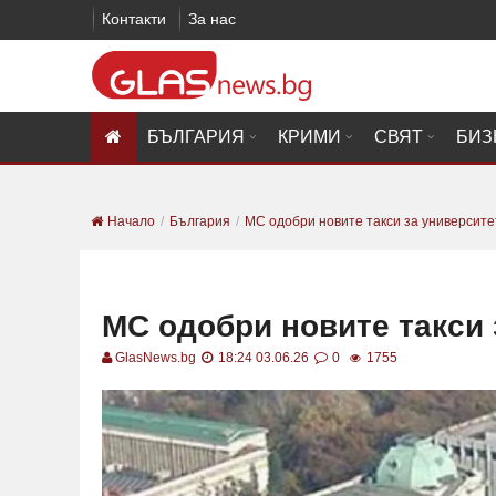
Контакти
За нас
БЪЛГАРИЯ
КРИМИ
СВЯТ
БИЗ
Начало
България
МС одобри новите такси за университе
МС одобри новите такси 
GlasNews.bg
18:24 03.06.26
0
1755