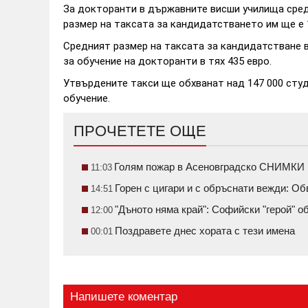
За докторанти в държавните висши училища сред
размер на таксата за кандидатстването им ще е 
Средният размер на таксата за кандидатстване в 
за обучение на докторанти в тях 435 евро.
Утвърдените такси ще обхванат над 147 000 сту
обучение.
ПРОЧЕТЕТЕ ОЩЕ
Голям пожар в Асеновградско СНИМКИ
11:03
Горен с цигари и с обръснати вежди: О
14:51
"Дъното няма край": Софийски "герой" 
12:00
Поздравете днес хората с тези имена
00:01
Напишете коментар