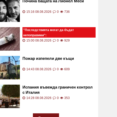
Почина бащата на Лионел Меси
15:16 08.08.2026
0
736
"Последствията могат да бъдат
непоправими":
Незагасен фас падна върху количка с
15:00 08.08.2026
0
929
две бебета СНИМКА
Пожар изпепели две къщи
14:43 08.08.2026
0
609
Испания въвежда граничен контрол
с Италия
14:28 08.08.2026
0
353