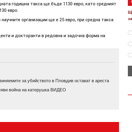
ната годишна такса ще бъде 1130 евро, като средният
130 евро.
Щ
з
научните организации ще е 25 евро, при средна такса
денти и докторанти в редовна и задочна форма на
бвиняемите за убийството в Пловдив остават в ареста
обяви война на катерушка ВИДЕО