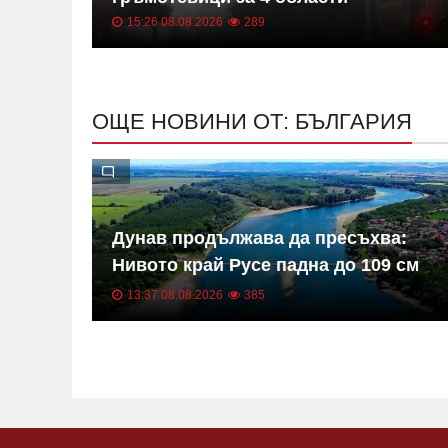
15:26 08.08.2026
289
ОЩЕ НОВИНИ ОТ: БЪЛГАРИЯ
Дунав продължава да пресъхва:
асят
Нивото край Русе падна до 109 см
под нулата
13:37 08.08.2026
385