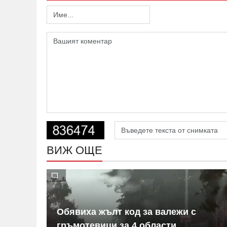
ВИЖ ОЩЕ
я по
Обявиха жълт код за валежи с
гръмотевици за 4 области