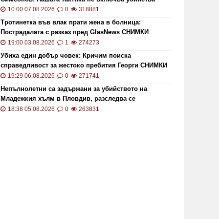
10:00 07.08.2026
0
318881
Тротинетка във влак прати жена в болница:
Пострадалата с разказ пред GlasNews СНИМКИ
19:00 03.08.2026
1
274273
Убиха един добър човек: Кричим поиска
справедливост за жестоко пребития Георги СНИМКИ
и ВИДЕО
19:29 06.08.2026
0
271741
Непълнолетни са задържани за убийството на
Младежкия хълм в Пловдив, разследва се
хомофобски мотив
18:38 05.08.2026
0
263831
АП отчете масови нарушения по
Обявиха
жното Черноморие
гръмоте