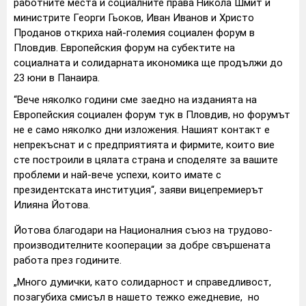
работните места и социалните права Никола Шмит и
министрите Георги Гьоков, Иван Иванов и Христо
Проданов откриха най-големия социален форум в
Пловдив. Европейския форум на субектите на
социалната и солидарната икономика ще продължи до
23 юни в Панаира.
“Вече няколко години сме заедно на изданията на
Европейския социален форум тук в Пловдив, но форумът
не е само няколко дни изложения. Нашият контакт е
непрекъснат и с предприятията и фирмите, които вие
сте построили в цялата страна и споделяте за вашите
проблеми и най-вече успехи, които имате с
президентската институция“, заяви вицепремиерът
Илияна Йотова.
Йотова благодари на Националния съюз на трудово-
производителните кооперации за добре свършената
работа през годините.
„Много думички, като солидарност и справедливост,
позагубиха смисъл в нашето тежко ежедневие, но