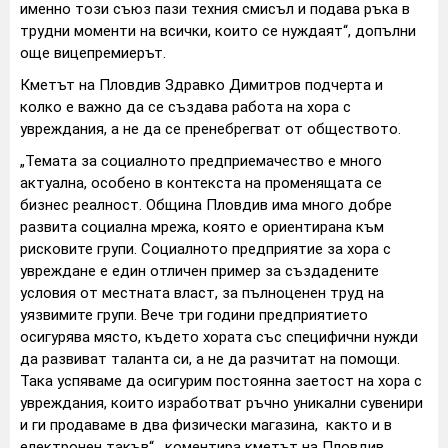
именно този съюз пази техния смисъл и подава ръка в
трудни моменти на всички, които се нуждаят“, допълни
още вицепремиерът.
Кметът на Пловдив Здравко Димитров подчерта и
колко е важно да се създава работа на хора с
увреждания, а не да се пренебрегват от обществото.
„Темата за социалното предприемачество е много
актуална, особено в контекста на променящата се
бизнес реалност. Община Пловдив има много добре
развита социална мрежа, която е ориентирана към
рисковите групи. Социалното предприятие за хора с
увреждане е един отличен пример за създадените
условия от местната власт, за пълноценен труд на
уязвимите групи. Вече три години предприятието
осигурява място, където хората със специфични нужди
да развиват таланта си, а не да разчитат на помощи.
Така успяваме да осигурим постоянна заетост на хора с
увреждания, които изработват ръчно уникални сувенири
и ги продаваме в два физически магазина, както и в
електронен такъв“ , коментира кметът на Пловдив