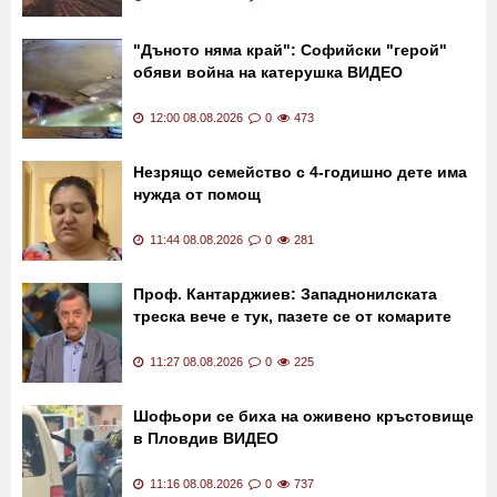
"Дъното няма край": Софийски "герой"
обяви война на катерушка ВИДЕО
12:00 08.08.2026
0
473
Незрящо семейство с 4-годишно дете има
нужда от помощ
11:44 08.08.2026
0
281
Проф. Кантарджиев: Западнонилската
треска вече е тук, пазете се от комарите
11:27 08.08.2026
0
225
Шофьори се биха на оживено кръстовище
в Пловдив ВИДЕО
11:16 08.08.2026
0
737