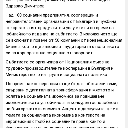
Здравко Димитров.
Над 100 социални предприятия, кооперации и
неправителствени организации от България и чужбина
ще представят продуктите и услугите си по време на
юбилейното издание на събитието. В изложението ще
се включат и повече от 50 компании от конвенционалния
бизнес, които ще запознаят аудиторията с политиката
си за корпоративна социална отговорност.
Събитието се организира от Националния съюз на
трудово-производителните кооперации в България и
Министерството на труда и социалната политика.
По време на конференцията ще бъдат обсъдени теми,
свързани с дигиталната трансформация и мястото и
ролята на социалната икономика за повишаване
икономическата устойчивост и конкурентоспособност
на българската икономика. Акцент в дискусиите ще е и
темата за социалната икономика в контекста на
Европейския стълб на социалните права, както и
финансирането на социалното предприемачество през