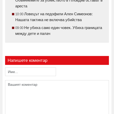
Обвиняемите за убийството в Пловдив остават в
ареста
Ловецът на педофили Ален Симеонов:
10:00
Нашата тактика не включва убийства
Не убиха само един човек. Убиха границата
09:00
между дете и палач
Напишете коментар