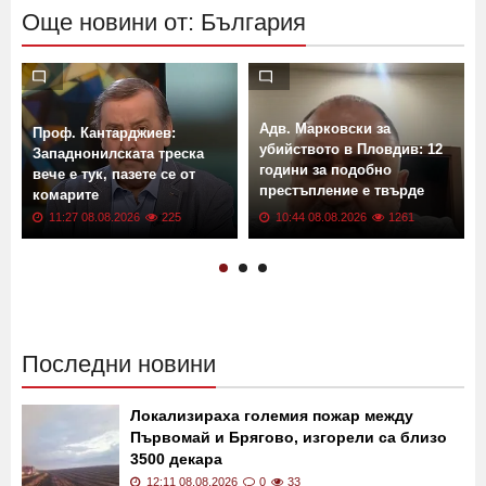
Още новини от: България
Адв. Марковски за
Проф. Кантарджиев:
убийството в Пловдив: 12
Западнонилската треска
години за подобно
вече е тук, пазете се от
престъпление е твърде
комарите
малко
11:27 08.08.2026
225
10:44 08.08.2026
1261
Последни новини
Локализираха големия пожар между
Първомай и Брягово, изгорели са близо
3500 декара
12:11 08.08.2026
0
33