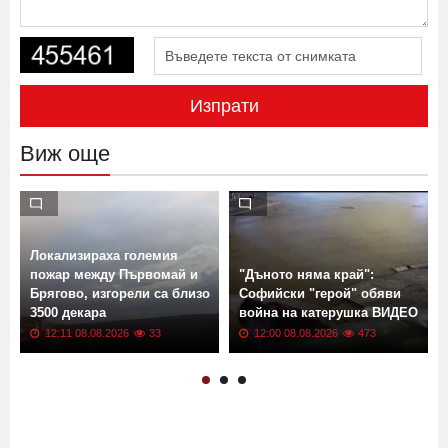
Изпрати
Виж още
Локализираха големия
пожар между Първомай и
"Дъното няма край":
Брягово, изгорели са близо
Софийски "герой" обяви
3500 декара
война на катерушка ВИДЕО
12:11 08.08.2026
33
12:00 08.08.2026
473