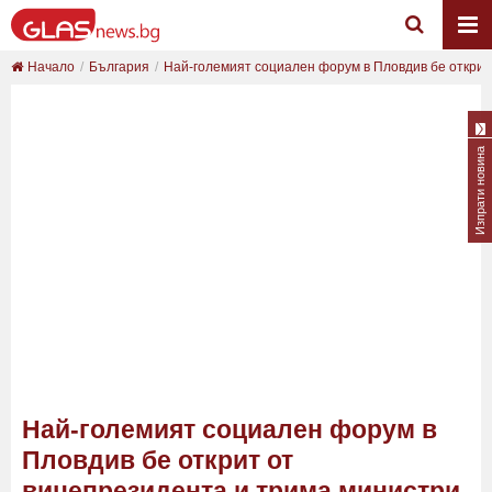
Начало
България
Най-големият социален форум в Пловдив бе открит.
Изпрати новина
Най-големият социален форум в
Пловдив бе открит от
вицепрезидента и трима министри