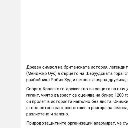
Древен символ на британската история, легендит
(Мейджър Оук) в сърцето на Шеруудската гора, с
разбойника Робин Худ и неговата вярна дружина,
Според Кралското дружество за защита на птицит
гигант, чиято възраст се оценява на близо 1200 г
си пролет в историята напълно без листа. Снимки
ствол остана напълно оголен в разгара на сезон
разлистено и зелено.
Природозащитните организации алармират, че съ