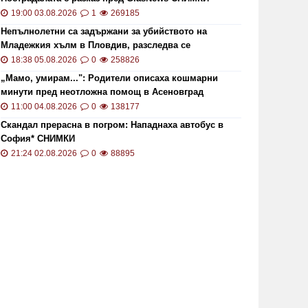
19:00 03.08.2026
1
269185
Непълнолетни са задържани за убийството на
Младежкия хълм в Пловдив, разследва се
хомофобски мотив
18:38 05.08.2026
0
258826
„Мамо, умирам...": Родители описаха кошмарни
минути пред неотложна помощ в Асеновград
11:00 04.08.2026
0
138177
Скандал прерасна в погром: Нападнаха автобус в
София* СНИМКИ
21:24 02.08.2026
0
88895