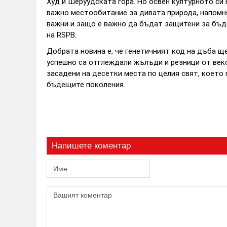
Худ и Шеруудската гора. Но освен културното с
важно местообитание за дивата природа, напомн
важни и защо е важно да бъдат защитени за бъде
на RSPB.
Добрата новина е, че генетичният код на дъба 
успешно са отглеждали жълъди и резници от век
засадени на десетки места по целия свят, което
бъдещите поколения.
Напишете коментар