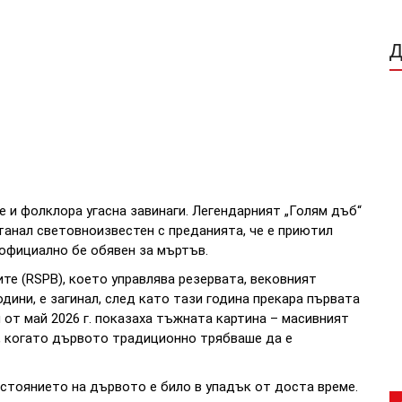
е и фолклора угасна завинаги. Легендарният „Голям дъб“
танал световноизвестен с преданията, че е приютил
 официално бе обявен за мъртъв.
е (RSPB), което управлява резервата, вековният
одини, е загинал, след като тази година прекара първата
 от май 2026 г. показаха тъжната картина – масивният
а, когато дървото традиционно трябваше да е
стоянието на дървото е било в упадък от доста време.