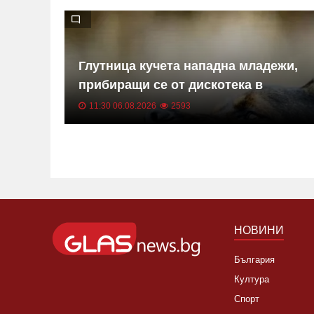
Глутница кучета нападна младежи,
прибиращи се от дискотека в
София
11:30 06.08.2026
2593
НОВИНИ
България
Култура
Спорт