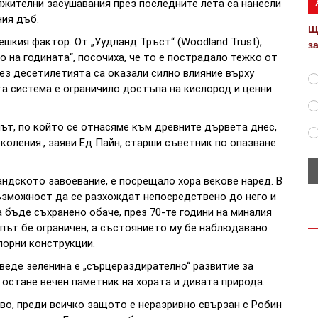
жителни засушавания през последните лета са нанесли
ния дъб.
Щ
шкия фактор. От „Уудланд Тръст“ (Woodland Trust),
з
о на годината“, посочиха, че то е пострадало тежко от
ез десетилетията са оказали силно влияние върху
а система е ограничило достъпа на кислород и ценни
ът, по който се отнасяме към древните дървета днес,
оления., заяви Ед Пайн, старши съветник по опазване
ндското завоевание, е посрещало хора векове наред. В
ъзможност да се разхождат непосредствено до него и
а бъде съхранено обаче, през 70-те години на миналия
път бе ограничен, а състоянието му бе наблюдавано
порни конструкции.
веде зеленина е „сърцераздирателно“ развитие за
остане вечен паметник на хората и дивата природа.
во, преди всичко защото е неразривно свързан с Робин