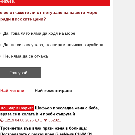
Анкета
е се откажете ли от летуване на нашето море
аради високите цени?
Да, това лято няма да ходя на море
Да, не си заслужава, планирам почивка в чужбина
Не, няма да се откажа
Най-четени
Най-коментирани
Шофьор преследва жена с бебе,
Кошмар в София:
вряза се в колата ѝ и преби съпруга ѝ
12:19 04.08.2026
1
352321
Тротинетка във влак прати жена в болница:
Пострадалата с разказ пред GlasNews СНИМКИ