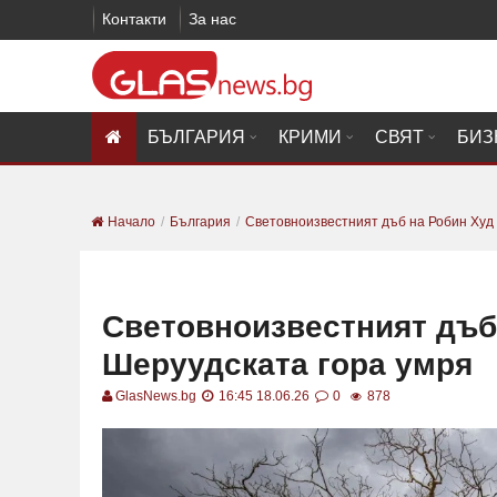
Контакти
За нас
БЪЛГАРИЯ
КРИМИ
СВЯТ
БИЗ
Начало
България
Световноизвестният дъб на Робин Худ 
Световноизвестният дъб
Шеруудската гора умря
GlasNews.bg
16:45 18.06.26
0
878