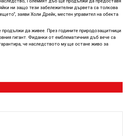
и наследство, Големият дъб ще продължи да предоставя
яйки ни защо тези забележителни дървета са толкова
щето“, заяви Холи Дрейк, местен управител на обекта
ще продължи да живее. През годините природозащитници
овния гигант. Фиданки от емблематичния дъб вече са
 гарантира, че наследството му ще остане живо за