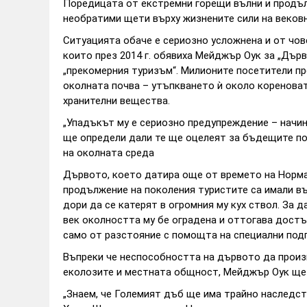
Поредицата от екстремни горещи вълни и продъл
необратими щети върху жизнените сили на веков
Ситуацията обаче е сериозно усложнена и от чове
които през 2014 г. обявиха Мейджър Оук за „Дърв
„прекомерния туризъм“. Милионите посетители пр
околната почва – утъпкването ѝ около кореноват
хранителни вещества.
„Упадъкът му е сериозно предупреждение – начин
ще определи дали те ще оцелеят за бъдещите пок
на околната среда
Дървото, което датира още от времето на Норма
продължение на поколения туристите са имали в
дори да се катерят в огромния му кух ствол. За д
век околността му бе оградена и оттогава достъ
само от разстояние с помощта на специални под
Въпреки че неспособността на дървото да произ
еколозите и местната общност, Мейджър Оук ще 
„Знаем, че Големият дъб ще има трайно наследст