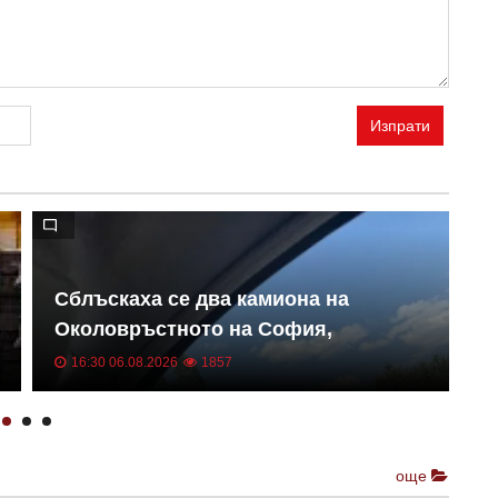
Изпрати
Сблъскаха се два камиона на
Б
Околовръстното на София,
с
движението е затруднено СНИМКА
п
16:30 06.08.2026
1857
още