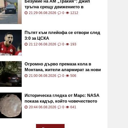
Безумие на АМ „Тракия": Джип
тръгна срещу движението в
аварийната лента ВИДЕО
21:29 06.08.2026
0
1212
Пътят към плейофа се отвори след
3:0 за ЦСКА
21:12 06.08.2026
0
193
Огромно дърво премаза кола в
Монтана, жители алармират за нови
опасни гиганти
21:00 06.08.2026
0
506
Историческа гледка от Марс: NASA
показа кадър, който човечеството
никога досега не е виждало
20:44 06.08.2026
0
641