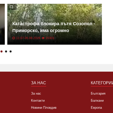
Катастрофа блокира пътя Созопол -
В
Приморско, има огромно
т
задръстване ВИДЕО
г
11:07 06.08.2026
20301
ЗА НАС
КАТЕГОРИ
За нас
България
Контакти
Балкани
Новини Пловдив
Европа