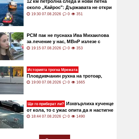
12 км петролна следа и нови петна
около „Кайрос": Държавата не откри
активен теч СНИМКИ и ВИДЕО
19:30 07.08.2026
0
351
РСМ пак не пуснаха Ива Михаилова
за лечение у нас, МВнР излезе с
остра позиция
19:15 07.08.2026
0
353
Историята трогна Мрежата
Пловдивчанин рухна на тротоар,
получи незаменима помощ
19:00 07.08.2026
0
1665
Изхвърлиха кученце
Ще го приберат ли?
от кола, то с ужас опита да я настигне
ВИДЕО
18:44 07.08.2026
0
1490