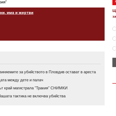
фия"
Щ
ни, има и жертви
з
бвиняемите за убийството в Пловдив остават в ареста
цата между дете и палач
рът край магистрала "Тракия" СНИМКИ
ашата тактика не включва убийства