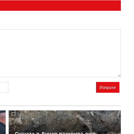
Изпрати
Сушата в Дунав разкрива още
П