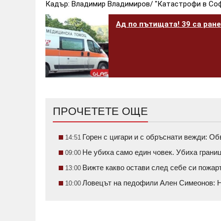
Кадър: Владимир Владимиров/ "Катастрофи в Со
Ад по пътищата! 39 са ране
ПРОЧЕТЕТЕ ОЩЕ
Горен с цигари и с обръснати вежди: О
14:51
Не убиха само един човек. Убиха грани
09:00
Вижте какво остави след себе си пожа
13:00
Ловецът на педофили Ален Симеонов: Н
10:00