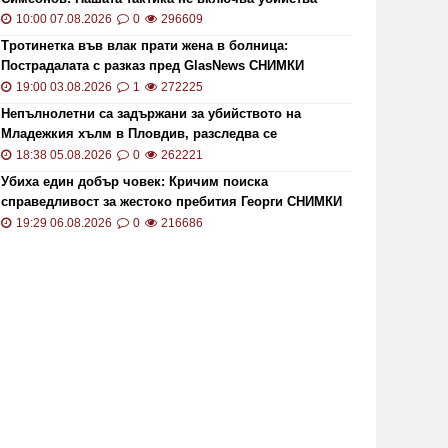
10:00 07.08.2026
0
296609
Тротинетка във влак прати жена в болница:
Пострадалата с разказ пред GlasNews СНИМКИ
19:00 03.08.2026
1
272225
Непълнолетни са задържани за убийството на
Младежкия хълм в Пловдив, разследва се
хомофобски мотив
18:38 05.08.2026
0
262221
Убиха един добър човек: Кричим поиска
справедливост за жестоко пребития Георги СНИМКИ
и ВИДЕО
19:29 06.08.2026
0
216686
След убийс
ет пъти на ръба на смъртта:
Pantera,