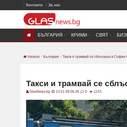
Контакти
За нас
БЪЛГАРИЯ
КРИМИ
СВЯТ
БИЗ
Начало
България
Такси и трамвай се сблъскаха в Софи
Такси и трамвай се сбл
GlasNews.bg
13:21 09.06.26
0
1151