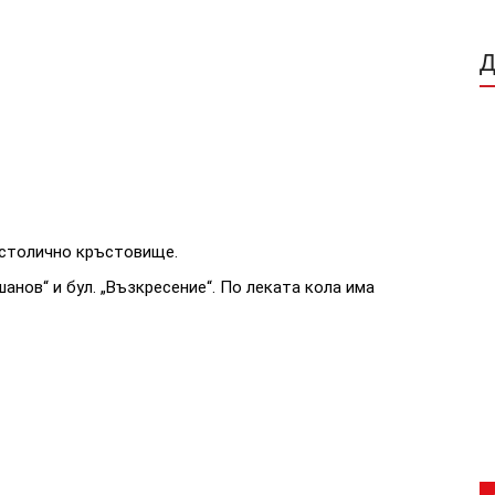
столично кръстовище.
шанов“ и бул. „Възкресение“. По леката кола има