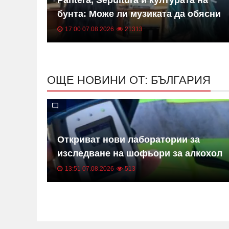
е
бунта: Може ли музиката да обясни
жестокостта?
17:00 07.08.2026
21313
ОЩЕ НОВИНИ ОТ: БЪЛГАРИЯ
арна:
Откриват нови лаборатории за
изследване на шофьори за алкохол
и наркотици
13:51 07.08.2026
513