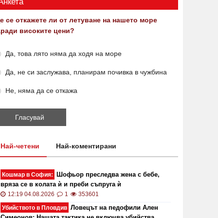
Анкета
е се откажете ли от летуване на нашето море
аради високите цени?
Да, това лято няма да ходя на море
Да, не си заслужава, планирам почивка в чужбина
Не, няма да се откажа
Най-четени
Най-коментирани
Шофьор преследва жена с бебе,
Кошмар в София:
вряза се в колата ѝ и преби съпруга ѝ
12:19 04.08.2026
1
353601
Ловецът на педофили Ален
Убийството в Пловдив
Симеонов: Нашата тактика не включва убийства