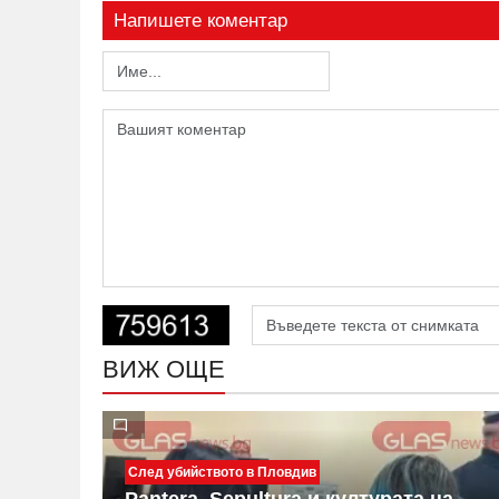
Напишете коментар
ВИЖ ОЩЕ
След убийството в Пловдив
Pantera, Sepultura и културата на