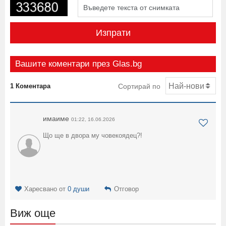
Изпрати
Вашите коментари през Glas.bg
1 Коментара
Сортирай по
имаиме
01:22, 16.06.2026
Що ще в двора му човекоядец?!
Харесвано от
0 души
Отговор
Виж още