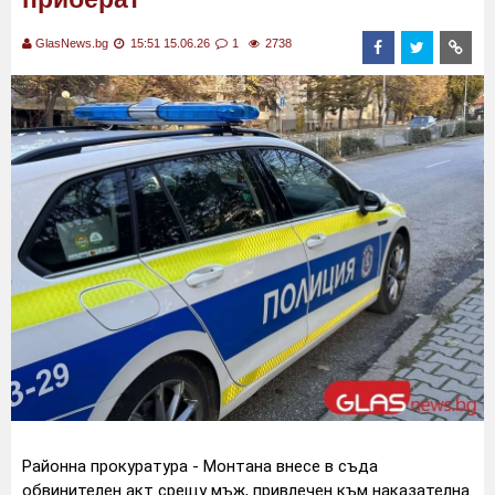
GlasNews.bg
15:51 15.06.26
1
2738
Районна прокуратура - Монтана внесе в съда
обвинителен акт срещу мъж, привлечен към наказателна