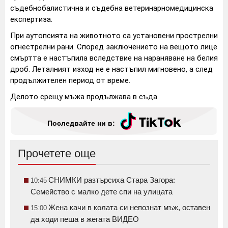
съдебнобалистична и съдебна ветеринарномедицинска
експертиза.
При аутопсията на животното са установени прострелни
огнестрелни рани. Според заключението на вещото лице
смъртта е настъпила вследствие на нараняване на белия
дроб. Леталният изход не е настъпил мигновено, а след
продължителен период от време.
Делото срещу мъжа продължава в съда.
Последвайте ни в:
Прочетете още
СНИМКИ разтърсиха Стара Загора:
10:45
Семейство с малко дете спи на улицата
Жена качи в колата си непознат мъж, оставен
15:00
да ходи пеша в жегата ВИДЕО