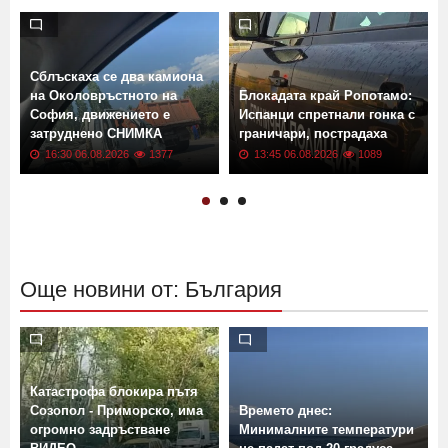
Сблъскаха се два камиона
на Околовръстното на
Блокадата край Ропотамо:
София, движението е
Испанци спретнали гонка с
затруднено СНИМКА
граничари, пострадаха
16:30 06.08.2026
1377
13:45 06.08.2026
1089
Още новини от: България
Катастрофа блокира пътя
Созопол - Приморско, има
Времето днес:
огромно задръстване
Минималните температури