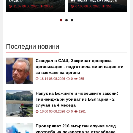
ВИДЕО
не падат под 20 градуса
11:07 06.08.2026
20056
07:00 06.08.2026
351
Последни новини
Скандал в САЩ: Закриват донорска
организация - подготвяла живи пациенти
за вземане на органи
18:14 06.08.2026
0
255
Напук на Божиите и човешките закони:
Тийнейджъри убиват из България - 2
случая за 4 месеца
18:00 06.08.2026
0
1261
Проверяват 216 смъртни случая след
употреба на лекарства за отслабване