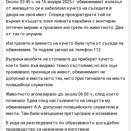
Около 03:45 ч. на 16 януари 2025 г. обвиняемият излязъл
от жилището си и забелязал кучето на съседите в
двора на своя имот. Според прокуратурата той се
върнал в къщата, взел ловната карабина с монтиран
оптичен мерник и произвел изстрели по животното. Два
от тях го улучили.
Изстрелите и виенето на кучето били чути от съседи на
обвиняемия. Те подали сигнал на телефон 112.
Въпреки молбите на стопаните да приберат кучето,
което било във видимо тежко състояние, но все още
проявявало признаци на живот, обвиняемият не
допуснал в имота нито тях, нито пристигналите на място
полицейски служители.
Животното агонизирало до около 06:00 ч., след което
починало. Едва след настъпването на смъртта му
обвиняемият А.А. допуснал полицейските служители в
имота. Там били извършени претърсване и изземване.
В хода на разследването по образуваното досъдебно
производство са назначени и изготвени