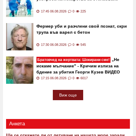
17:45 06.08.2026
0
225
Фермер уби и разчлени свой познат, скри
трупа във варел с бетон
17:30 06.08.2026
0
545
„Не
Братовчед на жертвата: Шокирани сме!
искаме мълчание" - Кричим излиза на
бдение за убития Георги Кузев ВИДЕО
17:15 06.08.2026
0
6017
Виж още
Анкета
Ще се откажете ли от летуване на нашето море заради