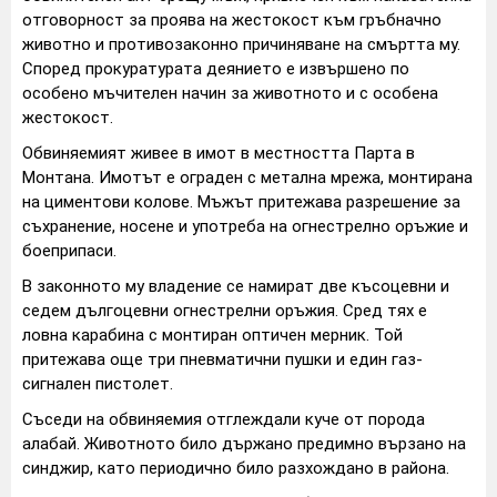
отговорност за проява на жестокост към гръбначно
животно и противозаконно причиняване на смъртта му.
Според прокуратурата деянието е извършено по
особено мъчителен начин за животното и с особена
жестокост.
Обвиняемият живее в имот в местността Парта в
Монтана. Имотът е ограден с метална мрежа, монтирана
на циментови колове. Мъжът притежава разрешение за
съхранение, носене и употреба на огнестрелно оръжие и
боеприпаси.
В законното му владение се намират две късоцевни и
седем дългоцевни огнестрелни оръжия. Сред тях е
ловна карабина с монтиран оптичен мерник. Той
притежава още три пневматични пушки и един газ-
сигнален пистолет.
Съседи на обвиняемия отглеждали куче от порода
алабай. Животното било държано предимно вързано на
синджир, като периодично било разхождано в района.