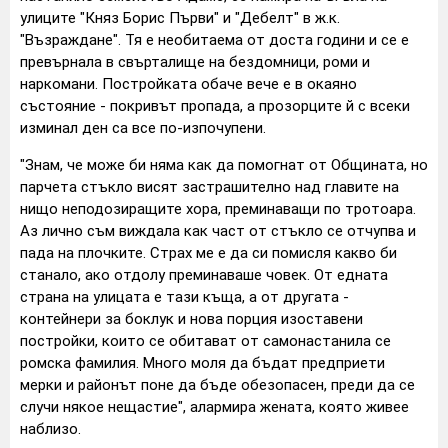
улиците "Княз Борис Първи" и "Дебелт" в ж.к.
"Възраждане". Тя е необитаема от доста години и се е
превърнала в свърталище на бездомници, роми и
наркомани. Постройката обаче вече е в окаяно
състояние - покривът пропада, а прозорците й с всеки
изминал ден са все по-изпочупени.
"Знам, че може би няма как да помогнат от Общината, но
парчета стъкло висят застрашително над главите на
нищо неподозиращите хора, преминаващи по тротоара.
Аз лично съм виждала как част от стъкло се отчупва и
пада на плочките. Страх ме е да си помисля какво би
станало, ако отдолу преминаваше човек. От едната
страна на улицата е тази къща, а от другата -
контейнери за боклук и нова порция изоставени
постройки, които се обитават от самонастанила се
ромска фамилия. Много моля да бъдат предприети
мерки и районът поне да бъде обезопасен, преди да се
случи някое нещастие", алармира жената, която живее
наблизо.