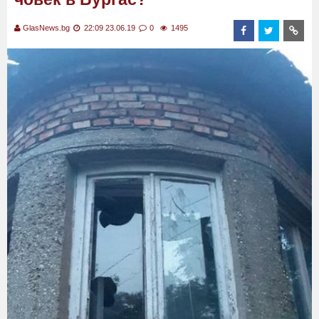
GlasNews.bg
22:09 23.06.19
0
1495