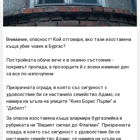
Внимание, опасност! Кой отговаря, ако тази изоставена
къща убие човек в Бургас?
Постройката обаче вече е в окаяно състояние -
покривът пропада, а прозорците й с всеки изминал ден
са все по-изпочупени
Призрачната сграда, в която със сигурност с
удоволствие би се настанило семейство Адамс, се
намира на ъгъла на улиците "Княз Борис Първи" и
"Дебелт"
За опасна изоставена къща алармира бургазлийка в
рубриката ни "Вашият сигнал до Флагман". Призрачната
сграда, в която със сигурност с удоволствие би се
настанило семейство Адамс, се намира на ъгъла на