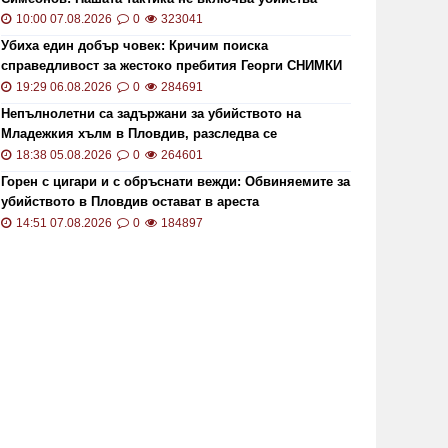
10:00 07.08.2026
0
323041
Убиха един добър човек: Кричим поиска
справедливост за жестоко пребития Георги СНИМКИ
и ВИДЕО
19:29 06.08.2026
0
284691
Непълнолетни са задържани за убийството на
Младежкия хълм в Пловдив, разследва се
хомофобски мотив
18:38 05.08.2026
0
264601
Горен с цигари и с обръснати вежди: Обвиняемите за
убийството в Пловдив остават в ареста
14:51 07.08.2026
0
184897