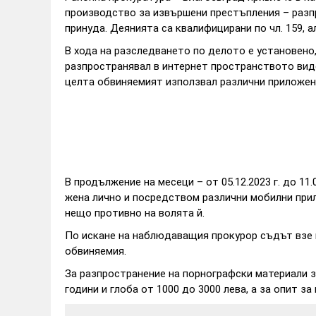
производство за извършени престъпления – разп
принуда. Деянията са квалифицирани по чл. 159, ал. 2, 
В хода на разследването по делото е установено, че
разпространявал в интернет пространството вид
целта обвиняемият използвал различни приложен
В продължение на месеци – от 05.12.2023 г. до 11.0
жена лично и посредством различни мобилни прил
нещо противно на волята й.
По искане на наблюдаващия прокурор съдът взе 
обвиняемия.
За разпространение на порнографски материали 
години и глоба от 1000 до 3000 лева, а за опит з