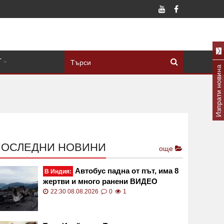
Т
Изпрати новина
ПОСЛЕДНИ НОВИНИ
още
Автобус падна от път, има 8
В Индия:
жертви и много ранени ВИДЕО
22:30 08.08.2026
0
1