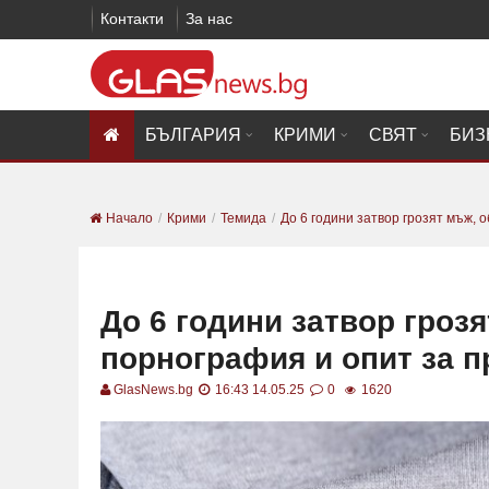
Контакти
За нас
БЪЛГАРИЯ
КРИМИ
СВЯТ
БИЗ
Начало
Крими
Темида
До 6 години затвор грозят мъж, об
До 6 години затвор гроз
порнография и опит за 
GlasNews.bg
16:43 14.05.25
0
1620