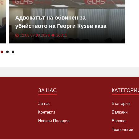
Адвокатът на обвинен за
Е
убийството на Георги Кузев каза
с
дали трагедията е била планирана
п
12:03 07.08.2026
30311
ЗА НАС
КАТЕГОРИ
За нас
България
Контакти
Балкани
Новини Пловдив
Европа
Технологии