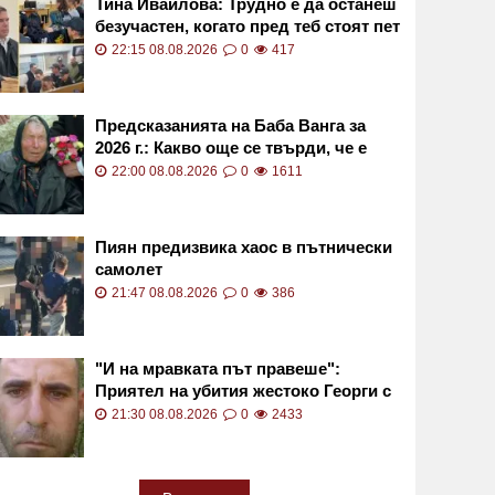
Тина Ивайлова: Трудно е да останеш
безучастен, когато пред теб стоят пет
деца
22:15 08.08.2026
0
417
Предсказанията на Баба Ванга за
2026 г.: Какво още се твърди, че е
предсказала
22:00 08.08.2026
0
1611
Пиян предизвика хаос в пътнически
самолет
21:47 08.08.2026
0
386
"И на мравката път правеше":
Приятел на убития жестоко Георги с
разтърсващи думи
21:30 08.08.2026
0
2433