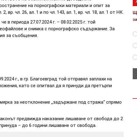
ространение на порнографски материали и опит за
вр. чл. 26, ал. 1 и по чл. 143, ал. 1, вр. чл. 18, ал. 1 от НК.
Щ
з
 в периода 27.07.2024 г. – 08.02.2025 г. той
еофайлове и снимка с порнографско съдържание. За
ия за съобщения.
9.2024 г., в гр. Благоевград той отправял заплахи на
ожения, като се опитвал да я принуди да претърпи
мярка за неотклонение „задържане под стража“ спрямо
законът предвижда наказание лишаване от свобода до 2
а принуда – до 6 години лишаване от свобода.