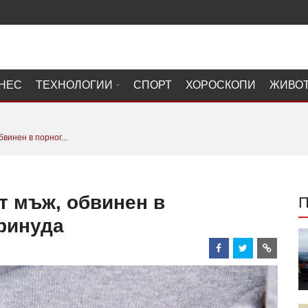
НЕС
ТЕХНОЛОГИИ
СПОРТ
ХОРОСКОПИ
ЖИВО
винен в порног...
ят мъж, обвинен в
принуда