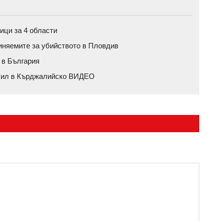
ици за 4 области
иняемите за убийството в Пловдив
 в България
обил в Кърджалийско ВИДЕО