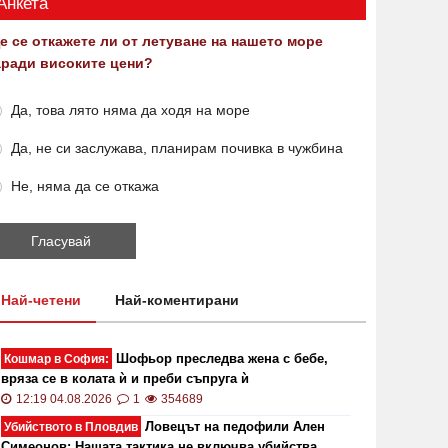
Анкета
е се откажете ли от летуване на нашето море
аради високите цени?
Да, това лято няма да ходя на море
Да, не си заслужава, планирам почивка в чужбина
Не, няма да се откажа
Най-четени
Най-коментирани
Шофьор преследва жена с бебе,
Кошмар в София:
вряза се в колата ѝ и преби съпруга ѝ
12:19 04.08.2026
1
354689
Ловецът на педофили Ален
Убийството в Пловдив
Симеонов: Нашата тактика не включва убийства