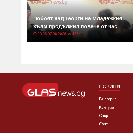
ше
Побоят над Георги на Младежкия
сна
хълм продължил повече от час
13:26 07.08.2026
15541
НОВИНИ
България
Култура
Спорт
Свят