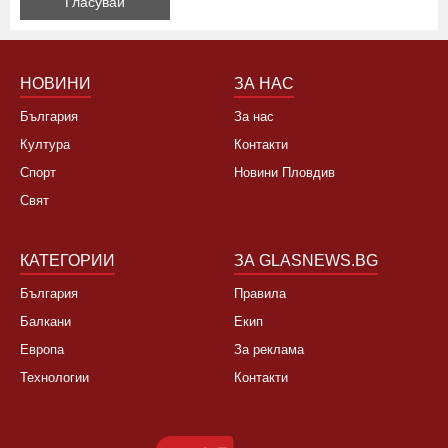
Да, не си заслужава, планирам почивка в чужбина
Не, няма да се откажа
НОВИНИ
ЗА НАС
България
За нас
Култура
Контакти
Спорт
Новини Пловдив
Свят
КАТЕГОРИИ
ЗА GLASNEWS.BG
България
Правила
Балкани
Екип
Европа
За реклама