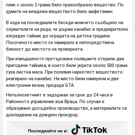
плик с около 2 грама бяло прахообразно вещество. По
думите на младежа веществото било амфетамин.
В хода на последвалите беседи момчето съобщило на
служителите на реда, че държи канабис в предварително
изграден тайник до оградата на детска градина.
Посоченото място се намирало в непосредствена
близост до мястото на проверката.
При извършеното претърсване полицаите открили два
пригодени тайника, в които били укрити около 500 грама
суха листна маса. При полевия наркотест веществото
реагирало на канабис. На място били намерени и две
електронни везни, предаде БТА.
Непълнолетният е задържан за срок до 24 часа в
Районното управление във Враца. По случая е
образувано досъдебно производство, а материалите са
докладвани на дежурен прокурор.
Последвайте ни в: