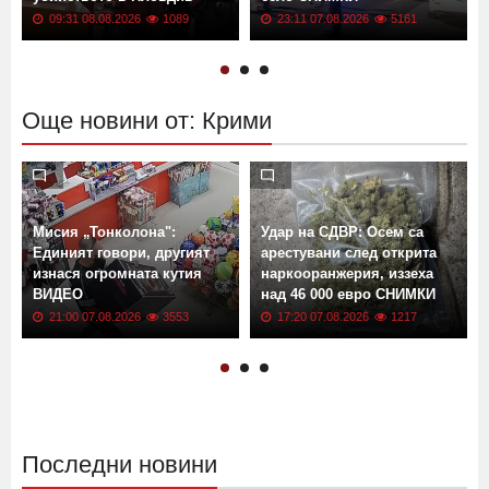
Какво споделяли в мрежата
Екшън: Меле между две
част от обвиняемите за
фамилии затвори цяло
убийството в Пловдив
село СНИМКИ
09:31 08.08.2026
1089
23:11 07.08.2026
5161
Още новини от: Крими
Мисия „Тонколона":
Удар на СДВР: Осем са
Единият говори, другият
арестувани след открита
изнася огромната кутия
наркооранжерия, иззеха
ВИДЕО
над 46 000 евро СНИМКИ
21:00 07.08.2026
3553
17:20 07.08.2026
1217