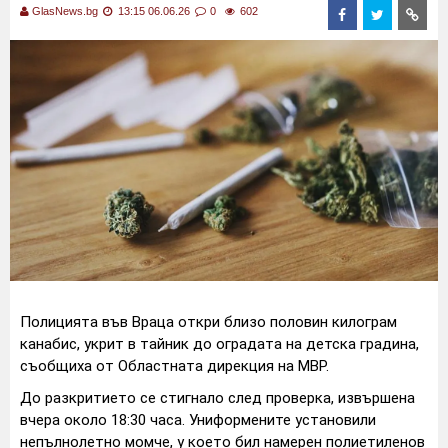
GlasNews.bg
13:15 06.06.26
0
602
Полицията във Враца откри близо половин килограм
канабис, укрит в тайник до оградата на детска градина,
съобщиха от Областната дирекция на МВР.
До разкритието се стигнало след проверка, извършена
вчера около 18:30 часа. Униформените установили
непълнолетно момче, у което бил намерен полиетиленов