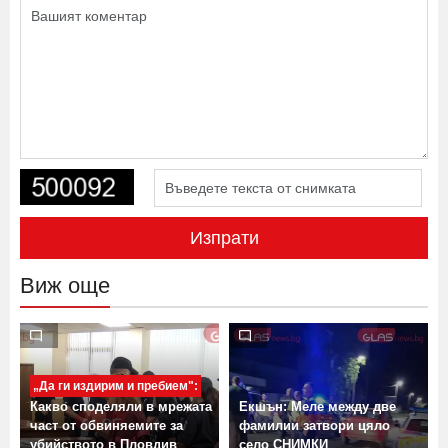
Изпрати
Виж още
„Да ги издирим и пребием":