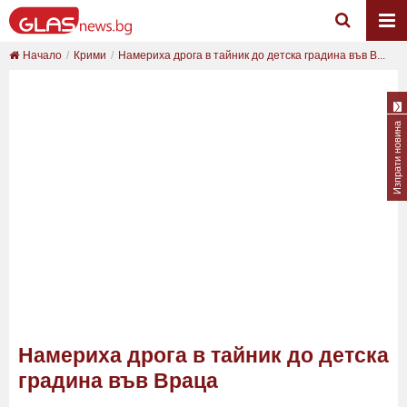
Начало
Крими
Намериха дрога в тайник до детска градина във В...
Изпрати новина
Намериха дрога в тайник до детска
градина във Враца