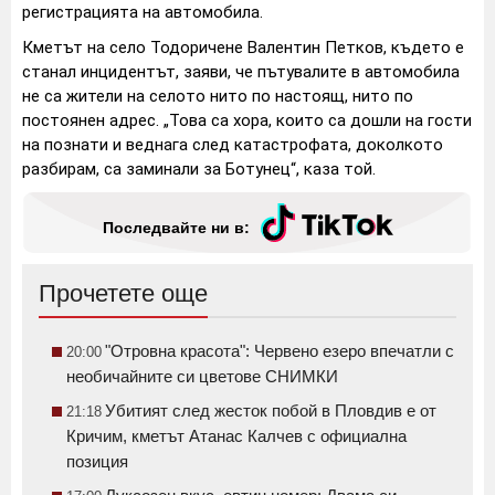
регистрацията на автомобила.
Кметът на село Тодоричене Валентин Петков, където е
станал инцидентът, заяви, че пътувалите в автомобила
не са жители на селото нито по настоящ, нито по
постоянен адрес. „Това са хора, които са дошли на гости
на познати и веднага след катастрофата, доколкото
разбирам, са заминали за Ботунец“, каза той.
Последвайте ни в:
Прочетете още
"Отровна красота": Червено езеро впечатли с
20:00
необичайните си цветове СНИМКИ
Убитият след жесток побой в Пловдив е от
21:18
Кричим, кметът Атанас Калчев с официална
позиция