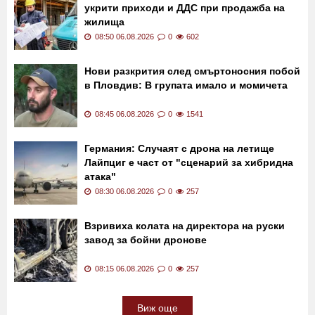
укрити приходи и ДДС при продажба на
жилища
08:50 06.08.2026
0
602
Нови разкрития след смъртоносния побой
в Пловдив: В групата имало и момичета
08:45 06.08.2026
0
1541
Германия: Случаят с дрона на летище
Лайпциг е част от "сценарий за хибридна
атака"
08:30 06.08.2026
0
257
Взривиха колата на директора на руски
завод за бойни дронове
08:15 06.08.2026
0
257
Виж още