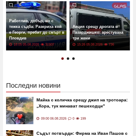
Работлив, добър, но с
тежка съдба: Разкриха кой
Акция срещу дрогата в
е Георги, пребит до смърт в
Пазарджишко: арестуваха
*
Пловдив
три жени
18:05 05.08.2026
31937
15:26 05.08.2026
736
Последни новини
Майка с количка срещу джип на тротоара:
„Хора, тук минават пешеходци"
09:00 06.08.2026
0
199
Съдът потвърди: Фирма на Иван Пашов с