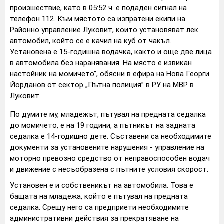
произшествие, като в 05:52 ч. е подаден сигнал на
телефон 112. Към мястото са изпратени екипи на
Районно управление Луковит, които установяват лек
автомобил, който се е качил на куб от чакъл.
Установена е 15-годишна водачка, както и още две лица
в автомобила без наранявания. На място е извикан
настойник на момичето”, обясни в ефира на Нова Георги
Йорданов от сектор „Пътна полиция” в РУ на МВР в
Луковит.
По думите му, младежът, пътувал на предната седалка
до момичето, е на 19 години, а пътникът на задната
седалка е 14-годишно дете. Съставени са необходимите
документи за установените нарушения - управление на
моторно превозно средство от неправоспособен водач
и движение с несъобразена с пътните условия скорост.
Установен е и собственикът на автомобила. Това е
бащата на младежа, който е пътувал на предната
седалка. Срещу него са предприети необходимите
административни действия за прекратяване на