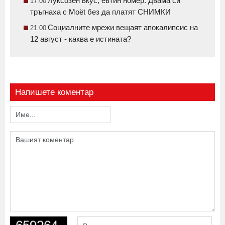
Луксозен вкус, евтин номер: Двама си
17:00
тръгнаха с Moët без да платят СНИМКИ
Социалните мрежи вещаят апокалипсис на
21:00
12 август - каква е истината?
Напишете коментар