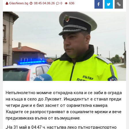
GlasNews.bg
08:45 04.06.26
0
636
Непълнолетно момиче открадна кола и се заби в ограда
на къща в село до Луковит. Инцидентът е станал преди
четири дни и е бил заснет от охранителна камера.
Кадрите се разпространяват в социалните мрежи и вече
предизвикаха вълна от възмущение.
„На 31 май в 04:47 ч. настъпва леко пътнотранспортно