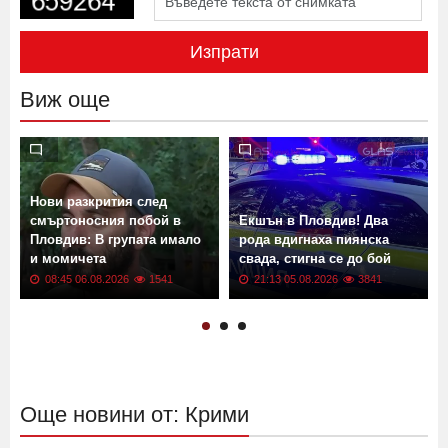
Изпрати
Виж още
Нови разкрития след
смъртоносния побой в
Екшън в Пловдив! Два
Пловдив: В групата имало
рода вдигнаха пиянска
и момичета
свада, стигна се до бой
08:45 06.08.2026
1541
21:13 05.08.2026
3841
Още новини от: Крими