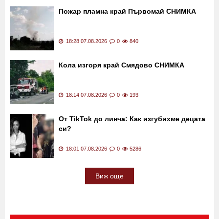
кола, то с ужас опита да я настигне ВИДЕО
18:44 07.08.2026
0
580
Пожар пламна край Първомай СНИМКА
18:28 07.08.2026
0
840
Кола изгоря край Смядово СНИМКА
18:14 07.08.2026
0
193
От TikTok до линча: Как изгубихме децата
си?
18:01 07.08.2026
0
5286
Виж още