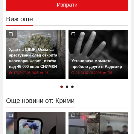
Изпрати
Виж още
Удар на СДВР: Осем са
арестувани след открита
наркооранжерия, иззеха
Установиха момчето,
над 46 000 евро СНИМКИ
пребило друго в Радомир
17:20 07.08.2026
961
16:43 07.08.2026
701
Още новини от: Крими