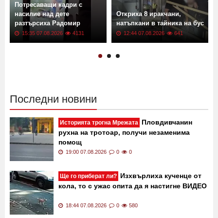
Потресаващи кадри с
насилие над дете
Откриха 8 иракчани,
разтърсиха Радомир
натъпкани в тайника на бус
15:35 07.08.2026
4131
12:44 07.08.2026
641
Последни новини
Пловдивчанин
Историята трогна Мрежата
рухна на тротоар, получи незаменима
помощ
19:00 07.08.2026
0
0
Изхвърлиха кученце от
Ще го приберат ли?