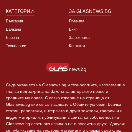
Култура
Контакти
Спорт
Новини Пловдив
Свят
КАТЕГОРИИ
ЗА GLASNEWS.BG
България
Правила
Балкани
Екип
Европа
За реклама
Технологии
Контакти
Съдържанието на Glasnews.bg и технологиите, използвани в
тях, са под закрила на Закона за авторското право и
сродните му права. С всяко отваряне на страница от
Glasnews.bg вие се съгласявате с Общите условия. Всички