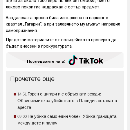
щети за около 1000 евро по лек автомобил, чието
лаково покритие надраскал с остър предмет.
Вандалската проява била извършена на паркинг в
квартал „Гагарин“, а при залавянето му мъжът направил
самопризнания.
Предстои материалите от полицейската проверка да
бъдат внесени в прокуратурата.
Последвайте ни в:
Прочетете още
Горен с цигари и с обръснати вежди:
14:51
Обвиняемите за убийството в Пловдив остават в
ареста
Не убиха само един човек. Убиха границата
09:00
между дете и палач