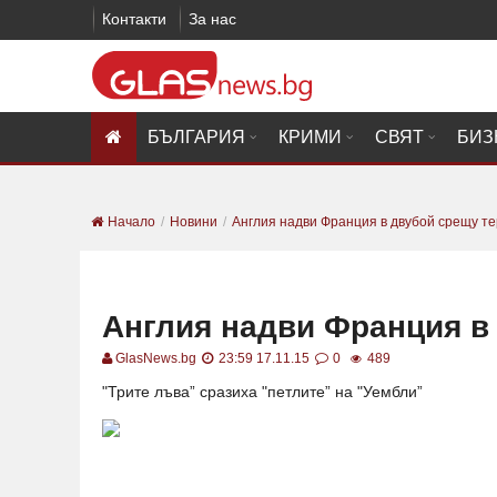
Контакти
За нас
БЪЛГАРИЯ
КРИМИ
СВЯТ
БИЗ
Начало
Новини
Англия надви Франция в двубой срещу т
Англия надви Франция в
GlasNews.bg
23:59 17.11.15
0
489
"Трите лъва” сразиха "петлите” на "Уембли”