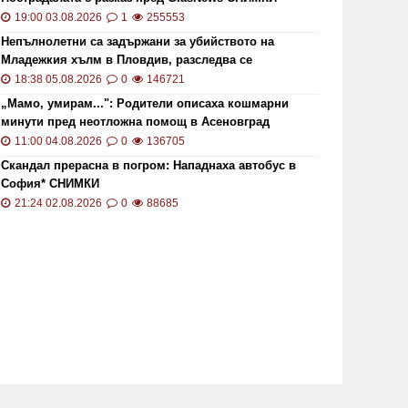
безщетенията при безработица
рекордн
19:00 03.08.2026
1
255553
Непълнолетни са задържани за убийството на
19:15 20.01.2021
7840
13:13 02.0
Младежкия хълм в Пловдив, разследва се
хомофобски мотив
18:38 05.08.2026
0
146721
„Мамо, умирам...": Родители описаха кошмарни
минути пред неотложна помощ в Асеновград
11:00 04.08.2026
0
136705
Скандал прерасна в погром: Нападнаха автобус в
София* СНИМКИ
21:24 02.08.2026
0
88685
то кой може да наследи Тотев на
Тир се 
метския пост в Пловдив
"Тракия"
19:24 22.07.2019
6851
02:30 21.1