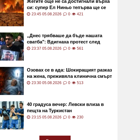
Жегите още не са достигнали върха
си: супер Ел Ниньо тепърва ще се
засилва
23:45 05.08.2026
0
421
„Днес трябваше да бъде нашата
сватба": Вдигнаха протест след
смъртта на Даяна
23:37 05.08.2026
0
561
Озовах се в ада: Шокиращият разказ
на жена, преживяла клинична смърт
23:30 05.08.2026
0
513
40 градуса вечер: Левски влиза в
пещта на Туркистан
23:15 05.08.2026
0
230