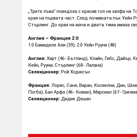
„Трите лъва” поведоха с красив гол на халфа на 
края на първата част. След почивката пък Уейн Ру
Стърлинг. До края на мача и двата тима имаха св
Англия – Франция 2:0
1:0 Бамиделе Али (39), 2:0 Уейн Рууни (48)
Англия:
Харт (46- Бътланд), Клайн, Гибс, Дайър, Ке
Кейн, Рууни, Стърлинг (68- Лалана)
Селекционер:
Рой Ходжсън
Франция:
Лорис, Саня, Варан, Косиелни, Дин, Шна
Погба), Бан Арфа (46- Коман), Марсиал (67- Гризма
Селекционер:
Дидие Дешан