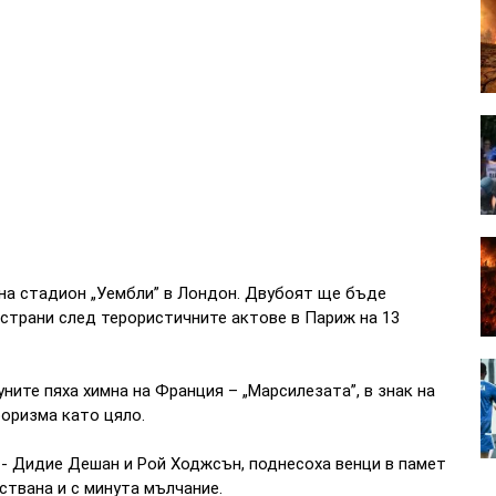
 на стадион „Уембли” в Лондон. Двубоят ще бъде
страни след терористичните актове в Париж на 13
ите пяха химна на Франция – „Марсилезата”, в знак на
роризма като цяло.
 - Дидие Дешан и Рой Ходжсън, поднесоха венци в памет
ствана и с минута мълчание.