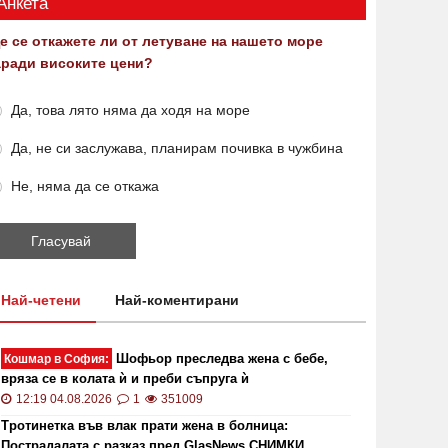
Анкета
е се откажете ли от летуване на нашето море
аради високите цени?
Да, това лято няма да ходя на море
Да, не си заслужава, планирам почивка в чужбина
Не, няма да се откажа
Най-четени
Най-коментирани
Шофьор преследва жена с бебе,
Кошмар в София:
вряза се в колата ѝ и преби съпруга ѝ
12:19 04.08.2026
1
351009
Тротинетка във влак прати жена в болница:
ОИ ще проверява за размера на
Цените 
Пострадалата с разказ пред GlasNews СНИМКИ