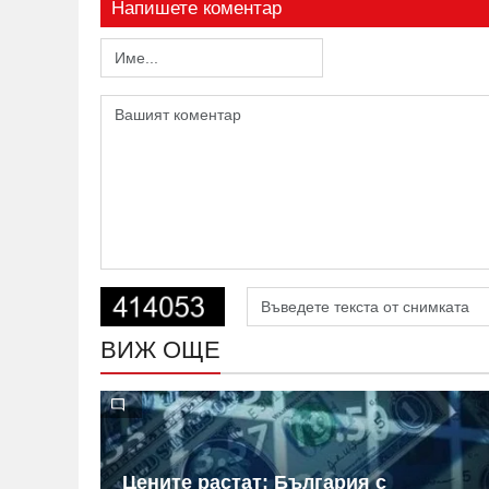
Напишете коментар
ВИЖ ОЩЕ
 на
Цените растат: България с