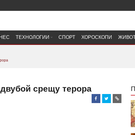
НЕС
ТЕХНОЛОГИИ
СПОРТ
ХОРОСКОПИ
ЖИВО
ерора
 двубой срещу терора