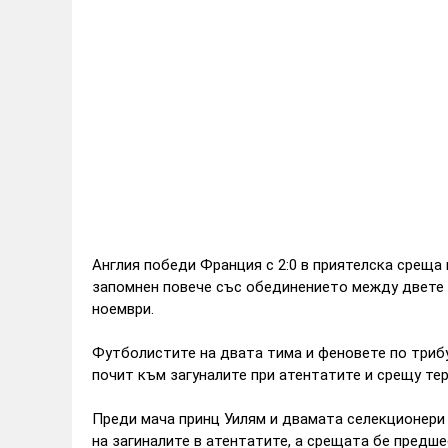
Англия победи Франция с 2:0 в приятелска среща
запомнен повече със обединението между двете 
ноември.
Футболистите на двата тима и феновете по трибун
почит към загуналите при атентатите и срещу те
Преди мача принц Уилям и двамата селекционери
на загиналите в атентатите, а срещата бе предше