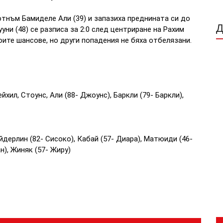
Тотнъм Бамиделе Али (39) и запазиха преднината си до
уни (48) се разписа за 2:0 след центриране на Рахим
оите шансове, но други попадения не бяха отбелязани.
йхил, Стоунс, Али (88- Джоунс), Баркли (79- Баркли),
йдерлин (82- Сисоко), Кабай (57- Диара), Матюиди (46-
н), Жиняк (57- Жиру)