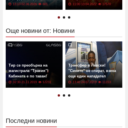
Цените растат: България с
Геомагнитна буря от клас
рекордна инфлация
G2 връхлита Земята! Кога?
13:13 02.06.2026
601
11:00 13.04.2022
17570
Още новини от: Новини
Тир се преобърна на
Трансфер в Левски!
магистрала "Тракия"!
"Сините" не спират, взеха
Кабината е по таван!
още един нападател
02:30 21.11.2019
12231
13:40 24.07.2019
11153