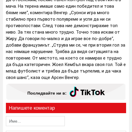
мача. На терена имаше само един победител и това
бяхме ние“, коментира Венгер. „Суонси игра много
стабилно през първото полувреме и успя да ни си
противопостави. След това ние демонстрирахме топ
ниво. За тях стана много трудно. Точно това искам от
Жиру. Да говори по-малко и да играе все по-добре“,
добави французинът. „Струва ми се, че при втория гол за
нас нямаше нарушение. Трябва да видя ситуацията на
повторение. От мястото, на което се намирах е трудно
да бъда категоричен. Жоел Кембъл вкара своя гол. Той е
млад футболист и трябва да бъде търпелив, и да чака
своя шанс“, каза още Арсен Венгер.
Последвайте ни в:
Напишете коментар