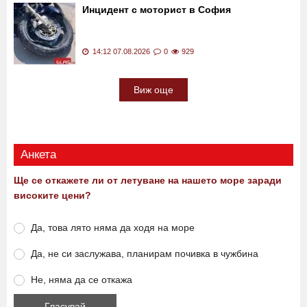
на мъж, успял да се измъкне от фентанила
14:29 07.08.2026
0
417
Инцидент с моторист в София
14:12 07.08.2026
0
929
Виж още
Анкета
Ще се откажете ли от летуване на нашето море заради
високите цени?
Да, това лято няма да ходя на море