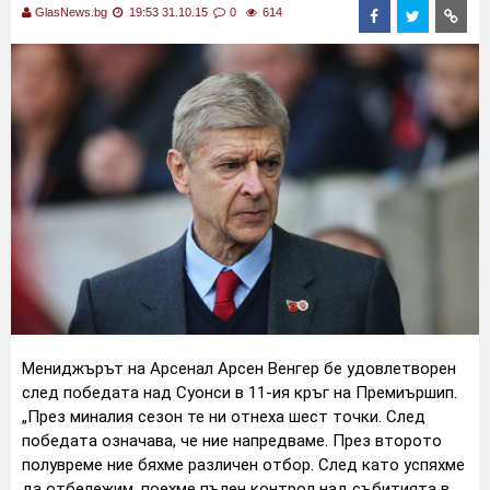
GlasNews.bg
19:53 31.10.15
0
614
Мениджърът на Арсенал Арсен Венгер бе удовлетворен
след победата над Суонси в 11-ия кръг на Премиършип.
„През миналия сезон те ни отнеха шест точки. След
победата означава, че ние напредваме. През второто
полувреме ние бяхме различен отбор. След като успяхме
да отбележим, поехме пълен контрол над събитията в