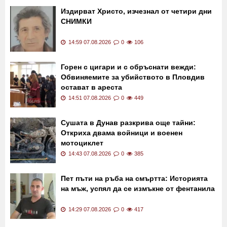
Последни новини
Издирват Христо, изчезнал от четири дни
СНИМКИ
14:59 07.08.2026
0
106
Горен с цигари и с обръснати вежди:
Обвиняемите за убийството в Пловдив
остават в ареста
14:51 07.08.2026
0
449
Сушата в Дунав разкрива още тайни:
Откриха двама войници и военен
мотоциклет
14:43 07.08.2026
0
385
Пет пъти на ръба на смъртта: Историята