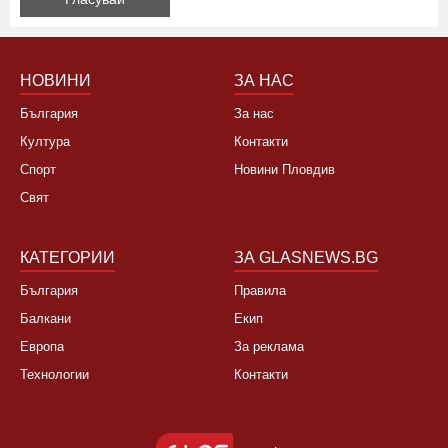
Да, не си заслужава, планирам почивка в чужбина
Не, няма да се откажа
НОВИНИ
ЗА НАС
България
За нас
Култура
Контакти
Спорт
Новини Пловдив
Свят
КАТЕГОРИИ
ЗА GLASNEWS.BG
България
Правила
Балкани
Екип
Европа
За реклама