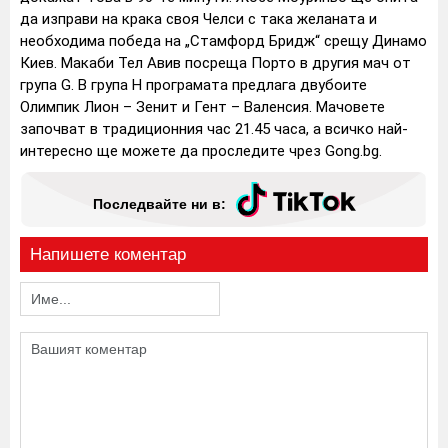
да изправи на крака своя Челси с така желаната и
необходима победа на „Стамфорд Бридж“ срещу Динамо
Киев. Макаби Тел Авив посреща Порто в другия мач от
група G.
В група H програмата предлага двубоите
Олимпик Лион – Зенит и Гент – Валенсия.
Мачовете
започват в традиционния час 21.45 часа, а всичко най-
интересно ще можете да проследите чрез Gong.bg.
Последвайте ни в:
Напишете коментар