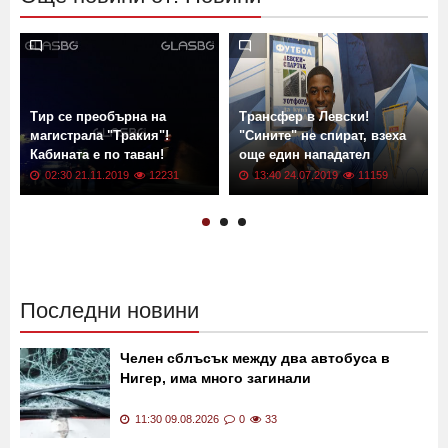
Още новини от: Новини
Тир се преобърна на
Трансфер в Левски!
магистрала "Тракия"!
"Сините" не спират, взеха
Кабината е по таван!
още един нападател
02:30 21.11.2019
12231
13:40 24.07.2019
11159
Последни новини
Челен сблъсък между два автобуса в