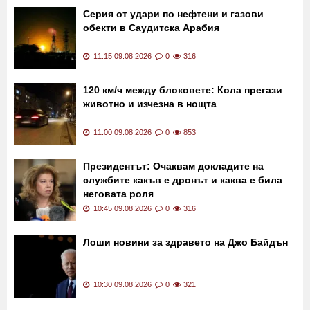
Нигер, има много загинали
11:30 09.08.2026
0
33
Серия от удари по нефтени и газови
обекти в Саудитска Арабия
11:15 09.08.2026
0
316
120 км/ч между блоковете: Кола прегази
животно и изчезна в нощта
11:00 09.08.2026
0
853
Президентът: Очаквам докладите на
службите какъв е дронът и каква е била
неговата роля
10:45 09.08.2026
0
316
Лоши новини за здравето на Джо Байдън