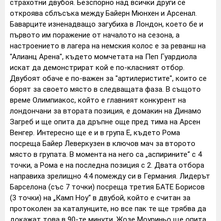
страхотни двубоя.
Безспорно над всички други се
откроява сблъсъка между Байерн Мюнхен и Арсенал.
Баварците изненадващо загубиха в Лондон, което бе и
първото им поражение от началото на сезона, а
настроението в лагера на немския колос е за реванш на
"Алианц Арена", където момчетата на Пеп Гуардиола
искат да демонстрират кой е по-класният отбор.
Двубоят обаче е по-важен за "артилеристите", които се
борят за своето място в следващата фаза.
В същото
време Олимпиакос, който е главният конкурент на
лондончани за втората позиция, е домакин на Динамо
Загреб и ще опита да дръпне още пред тима на Арсен
Венгер.
Интересно ще е и в група Е, където Рома
посреща Байер Леверкузен в ключов мач за второто
място в групата. В момента на него са „аспирините“ с 4
точки, а Рома е на последна позиция с 2. Двата отбора
направиха зрелищно 4:4 помежду си в Германия.
Лидерът
Барселона (със 7 точки) посреща третия БАТЕ Борисов
(3 точки) на „Камп Ноу“ в двубой, който е считан за
протоколен за каталунците, но все пак те ще трябва да
докажат това в 90-те минути.
Жозе Моуриньо ще опита