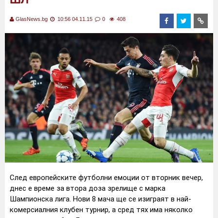
GlasNews.bg
10:56 04.11.15
0
408
След европейските футболни емоции от вторник вечер,
днес е време за втора доза зрелище с марка
Шампионска лига.
Нови 8 мача ще се изиграят в най-
комерсиалния клубен турнир, а сред тях има няколко