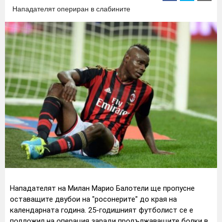
Нападателят опериран в слабините
Нападателят на Милан Марио Балотели ще пропусне
оставащите двубои на "росонерите" до края на
календарната година. 25-годишният футболист се е
подложил на операция заради продължаващите болки в