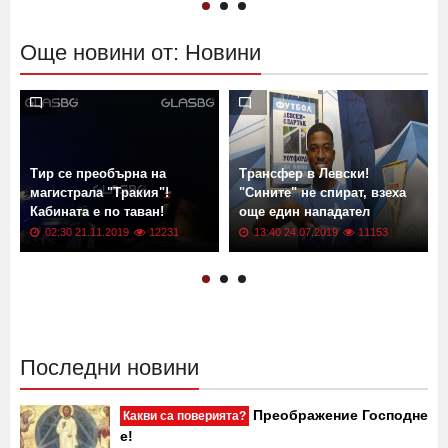
13:13 02.06.2026
601
11:00 13.04.2022
17570
Още новини от: Новини
Тир се преобърна на
Трансфер в Левски!
магистрала "Тракия"!
"Сините" не спират, взеха
Кабината е по таван!
още един нападател
02:30 21.11.2019
12231
13:40 24.07.2019
11153