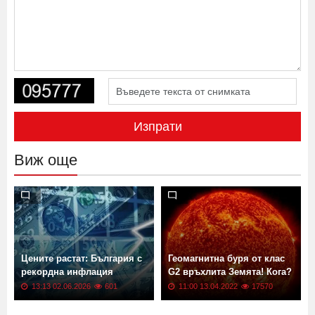
Изпрати
Виж още
Цените растат: България с
Геомагнитна буря от клас
рекордна инфлация
G2 връхлита Земята! Кога?