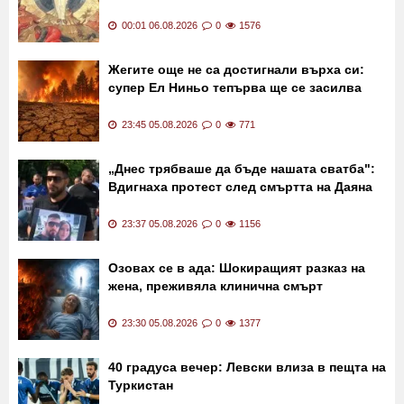
Последни новини
Преображение Господне
Какви са поверията?
е!
00:01 06.08.2026
0
1576
Жегите още не са достигнали върха си:
супер Ел Ниньо тепърва ще се засилва
23:45 05.08.2026
0
771
„Днес трябваше да бъде нашата сватба":
Вдигнаха протест след смъртта на Даяна
23:37 05.08.2026
0
1156
Озовах се в ада: Шокиращият разказ на
жена, преживяла клинична смърт
23:30 05.08.2026
0
1377