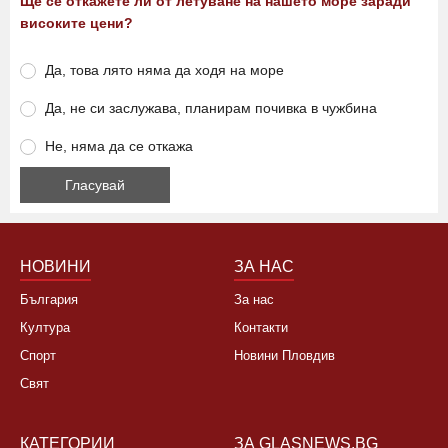
Ще се откажете ли от летуване на нашето море заради
високите цени?
Да, това лято няма да ходя на море
Да, не си заслужава, планирам почивка в чужбина
Не, няма да се откажа
НОВИНИ
ЗА НАС
България
За нас
Култура
Контакти
Спорт
Новини Пловдив
Свят
КАТЕГОРИИ
ЗА GLASNEWS.BG