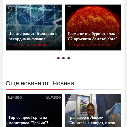
Цените растат: България с
Геомагнитна буря от клас
рекордна инфлация
G2 връхлита Земята! Кога?
13:13 02.06.2026
601
11:00 13.04.2022
17570
Още новини от: Новини
Тир се преобърна на
Трансфер в Левски!
магистрала "Тракия"!
"Сините" не спират, взеха