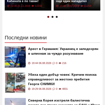
Кабината е по таван!
още един нападател
02:30 21.11.2019
12231
13:40 24.07.2019
11153
Последни новини
Арест в Германия: Украинец е заподозрян
в шпионаж за чуждо разузнаване
19:44 06.08.2026
0
216
Убиха един добър човек: Кричим поиска
справедливост за жестоко пребития
Георги СНИМКИ
19:29 06.08.2026
0
4831
Северна Корея изстреля балистична
ракета дни преди ученията на САЩ и Южна