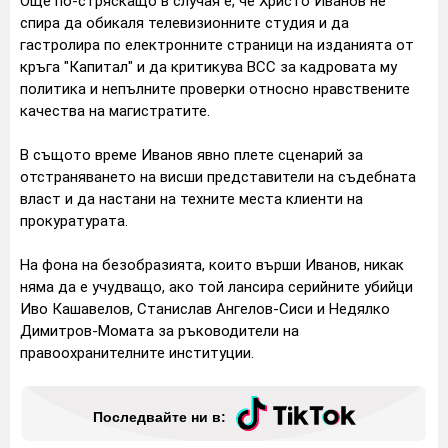
Още по-стряскащо в случая е, че Христо Иванов не
спира да обикаля телевизионните студия и да
гастролира по електронните страници на изданията от
кръга "Капитал" и да критикува ВСС за кадровата му
политика и непълните проверки относно нравствените
качества на магистратите.
В същото време Иванов явно плете сценарий за
отстраняването на висши представители на съдебната
власт и да настани на техните места клиенти на
прокуратурата.
На фона на безобразията, които върши Иванов, никак
няма да е учудващо, ако той лансира серийните убийци
Иво Кашавелов, Станислав Ангелов-Сиси и Недялко
Димитров-Момата за ръководители на
правоохранителните институции.
Последвайте ни в: