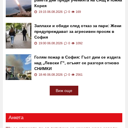
Корея
19:15 06.08.2026
0
169
Заплахи и обиди след отказ за пари: Жени
предупреждават за агресивен просяк в
София
19:00 06.08.2026
0
1092
Голям пожар в София: Гъст дим се издига
над „Левски Г", огънят се разгоря отново
СНИМКИ
18:46 06.08.2026
0
2561
Виж още
Анкета