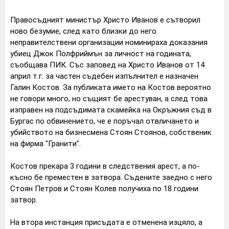
Правосъдният министър Христо Иванов е сътворил
ново безумие, след като близки до него
неправителствени организации номинираха доказания
убиец Джок Полфриймън за личност на годината,
съобщава ПИК.
Със заповед на Христо Иванов от 14
април т.г. за частен съдебен изпълнител е назначен
Галин Костов. За публиката името на Костов вероятно
не говори много, но същият бе арестуван, а след това
изправен на подсъдимата скамейка на Окръжния съд в
Бургас по обвинението, че е поръчал отвличането и
убийството на бизнесмена Стоян Стоянов, собственик
на фирма "Гранити".
Костов прекара 3 години в следствения арест, а по-
късно бе преместен в затвора. Съдените заедно с него
Стоян Петров и Стоян Колев получиха по 18 години
затвор.
На втора инстанция присъдата е отменена изцяло, а