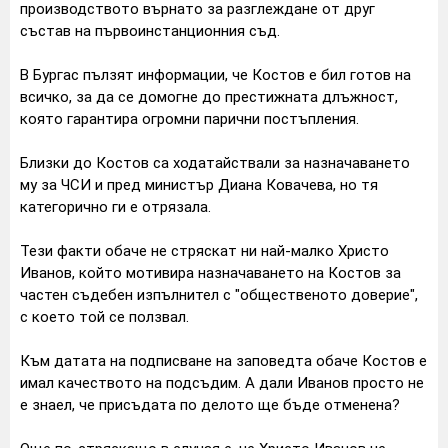
производството върнато за разглеждане от друг
състав на първоинстанционния съд.
В Бургас пълзят информации, че Костов е бил готов на
всичко, за да се домогне до престижната длъжност,
която гарантира огромни парични постъпления.
Близки до Костов са ходатайствали за назначаването
му за ЧСИ и пред министър Диана Ковачева, но тя
категорично ги е отрязала.
Тези факти обаче не стряскат ни най-малко Христо
Иванов, който мотивира назначаването на Костов за
частен съдебен изпълнител с "общественото доверие",
с което той се ползвал.
Към датата на подписване на заповедта обаче Костов е
имал качеството на подсъдим. А дали Иванов просто не
е знаел, че присъдата по делото ще бъде отменена?