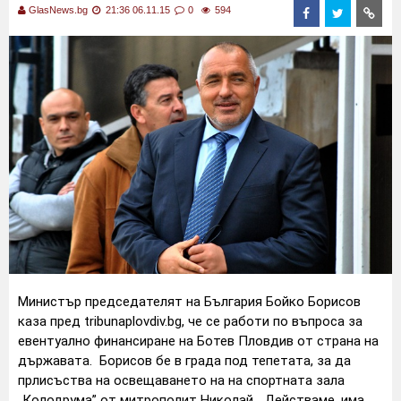
GlasNews.bg
21:36 06.11.15
0
594
Министър председателят на България Бойко Борисов
каза пред tribunaplovdiv.bg, че се работи по въпроса за
евентуално финансиране на Ботев Пловдив от страна на
държавата.
Борисов бе в града под тепетата, за да
прлисъства на освещаването на на спортната зала
„Колодрума” от митрополит Николай.
„Действаме, има