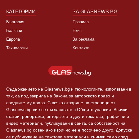
Култура
Контакти
Спорт
Новини Пловдив
Свят
КАТЕГОРИИ
ЗА GLASNEWS.BG
България
Правила
Балкани
Екип
Европа
За реклама
Технологии
Контакти
Съдържанието на Glasnews.bg и технологиите, използвани в
тях, са под закрила на Закона за авторското право и
сродните му права. С всяко отваряне на страница от
Glasnews.bg вие се съгласявате с Общите условия. Всички