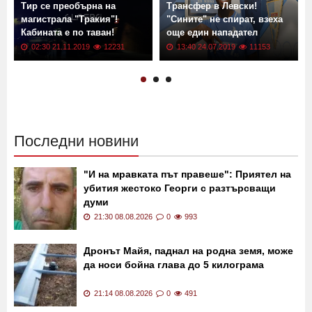
Тир се преобърна на
Трансфер в Левски!
магистрала "Тракия"!
"Сините" не спират, взеха
Кабината е по таван!
още един нападател
02:30 21.11.2019
12231
13:40 24.07.2019
11153
Последни новини
"И на мравката път правеше": Приятел на
убития жестоко Георги с разтърсващи
думи
21:30 08.08.2026
0
993
Дронът Майя, паднал на родна земя, може