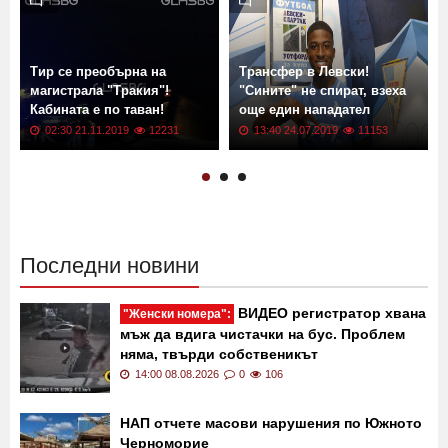
Още новини от: Новини
Тир се преобърна на
Трансфер в Левски!
магистрала "Тракия"!
"Сините" не спират, взеха
Кабината е по таван!
още един нападател
02:30 21.11.2019
12231
13:40 24.07.2019
11153
Последни новини
ВИДЕО регистратор хвана
"Женски номера":
мъж да вдига чистачки на бус. Проблем
няма, твърди собственикът