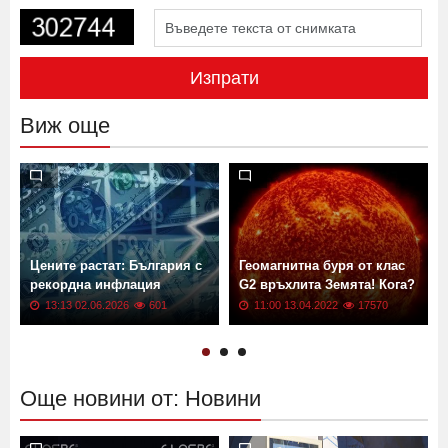
Изпрати
Виж още
Цените растат: България с
Геомагнитна буря от клас
рекордна инфлация
G2 връхлита Земята! Кога?
13:13 02.06.2026
601
11:00 13.04.2022
17570