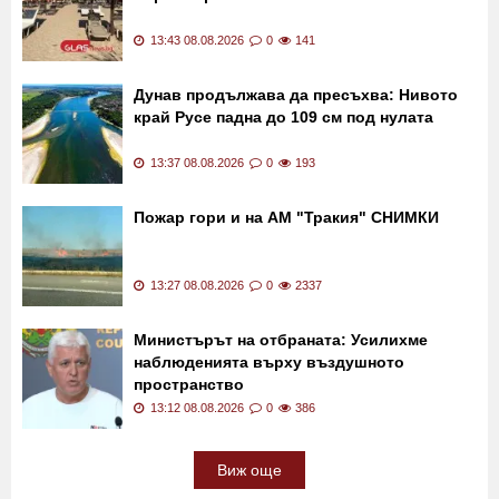
14:00 08.08.2026
0
106
НАП отчете масови нарушения по Южното
Черноморие
13:43 08.08.2026
0
141
Дунав продължава да пресъхва: Нивото
край Русе падна до 109 см под нулата
13:37 08.08.2026
0
193
Пожар гори и на АМ "Тракия" СНИМКИ
13:27 08.08.2026
0
2337
Министърът на отбраната: Усилихме
наблюденията върху въздушното
пространство