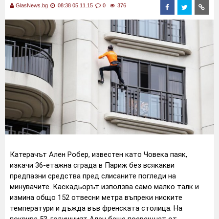
GlasNews.bg
08:38 05.11.15
0
376
Катерачът Ален Робер, известен като Човекa паяк,
изкачи 36-етажна сграда в Париж без всякакви
предпазни средства пред слисаните погледи на
минувачите. Каскадьорът използва само малко талк и
измина общо 152 отвесни метра въпреки ниските
температури и дъжда във френската столица. На
покрива 53-годишният Ален беше посрещнат от