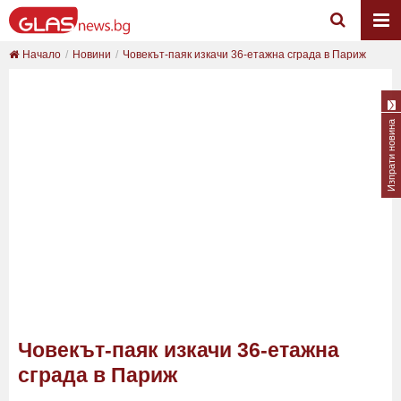
Начало
Новини
Човекът-паяк изкачи 36-етажна сграда в Париж
Изпрати новина
Човекът-паяк изкачи 36-етажна
сграда в Париж