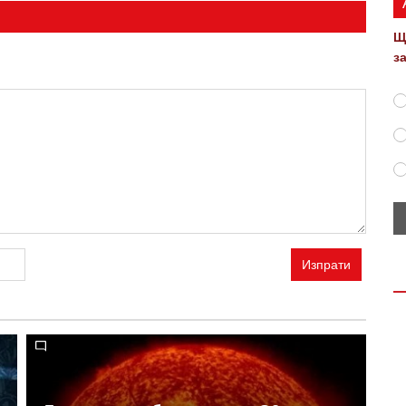
Щ
з
Изпрати