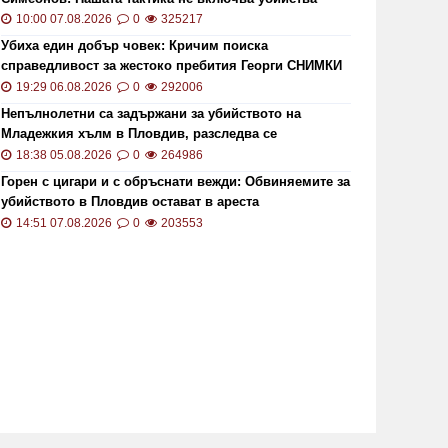
ОИ ще проверява за размера на
Цените 
10:00 07.08.2026
0
325217
безщетенията при безработица
рекордн
Убиха един добър човек: Кричим поиска
19:15 20.01.2021
7846
13:13 02.0
справедливост за жестоко пребития Георги СНИМКИ
и ВИДЕО
19:29 06.08.2026
0
292006
Непълнолетни са задържани за убийството на
Младежкия хълм в Пловдив, разследва се
хомофобски мотив
18:38 05.08.2026
0
264986
Горен с цигари и с обръснати вежди: Обвиняемите за
убийството в Пловдив остават в ареста
14:51 07.08.2026
0
203553
то кой може да наследи Тотев на
Тир се 
метския пост в Пловдив
"Тракия"
19:24 22.07.2019
6857
02:30 21.1