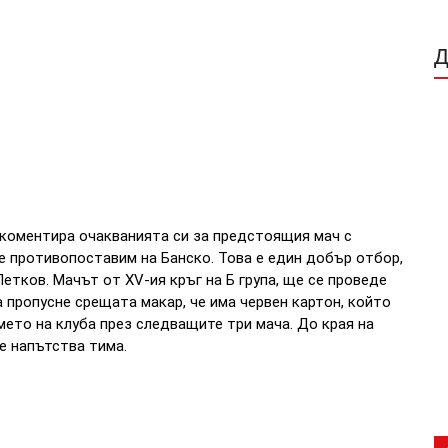
коментира очакванията си за предстоящия мач с
е противопоставим на Банско. Това е един добър отбор,
Петков.
Мачът от XV-ия кръг на Б група, ще се проведе
 пропусне срещата макар, че има червен картон, който
мето на клуба през следващите три мача. До края на
 напътства тима.