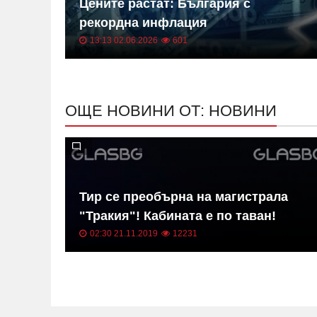
 на
Цените растат: България с
ица
рекордна инфлация
13:13 02.06.2026
601
ОЩЕ НОВИНИ ОТ: НОВИНИ
в на
Тир се преобърна на магистрала
"Тракия"! Кабината е по таван!
02:30 21.11.2019
12231