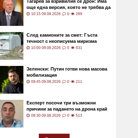
Тагарев за взривилия се дрон: Има
още една версия, която не трябва да
изключваме
10:15 09.08.2026
0
289
След камионите за смет: Гъста
течност с неописуема миризма
тормози квартал в София СНИМКИ
10:00 09.08.2026
0
631
Зеленски: Путин готви нова масова
мобилизация
09:45 09.08.2026
0
211
Експерт посочи три възможни
причини за падането на дрона край
Кардам
09:30 09.08.2026
0
513