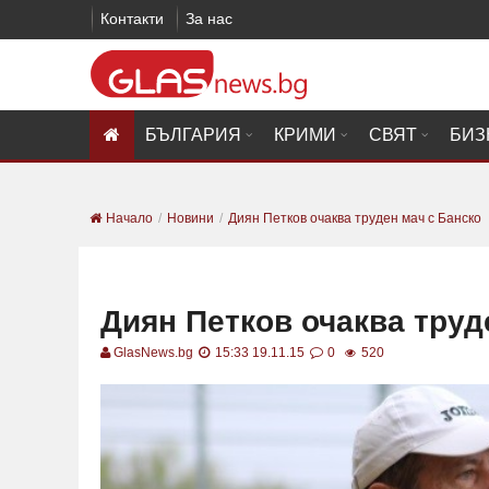
Контакти
За нас
БЪЛГАРИЯ
КРИМИ
СВЯТ
БИЗ
Начало
Новини
Диян Петков очаква труден мач с Банско
Диян Петков очаква труд
GlasNews.bg
15:33 19.11.15
0
520