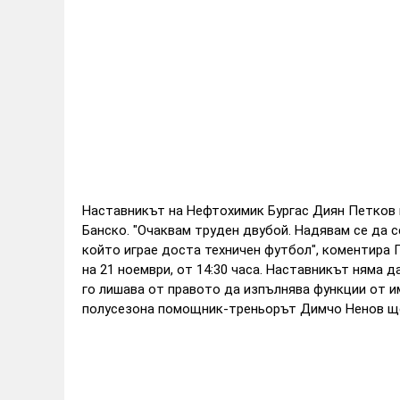
Наставникът на Нефтохимик Бургас Диян Петков 
Банско.
"Очаквам труден двубой. Надявам се да с
който играе доста техничен футбол", коментира 
на 21 ноември, от 14:30 часа.
Наставникът няма да
го лишава от правото да изпълнява функции от и
полусезона помощник-треньорът Димчо Ненов ще