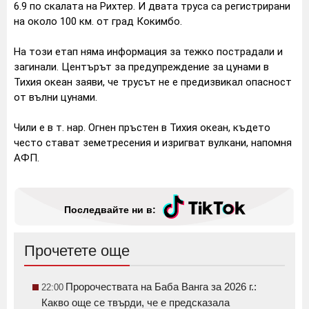
6.9 по скалата на Рихтер. И двата труса са регистрирани
на около 100 км. от град Кокимбо.
На този етап няма информация за тежко пострадали и
загинали. Центърът за предупреждение за цунами в
Тихия океан заяви, че трусът не е предизвикал опасност
от вълни цунами.
Чили е в т. нар. Огнен пръстен в Тихия океан, където
често стават земетресения и изригват вулкани, напомня
АФП.
Последвайте ни в:
Прочетете още
Пророчествата на Баба Ванга за 2026 г.:
22:00
Какво още се твърди, че е предсказала