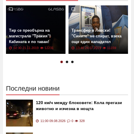
Още новини от: Новини
Тир се преобърна на
Трансфер в Левски!
магистрала "Тракия"!
"Сините" не спират, взеха
Кабината е по таван!
още един нападател
02:30 21.11.2019
12231
13:40 24.07.2019
11159
Последни новини
120 км/ч между блоковете: Кола прегази
животно и изчезна в нощта