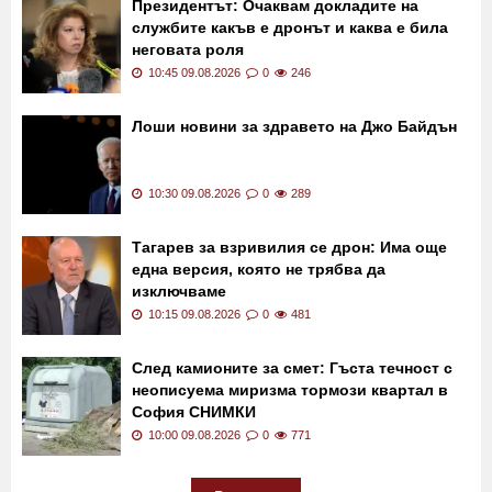
11:00 09.08.2026
0
328
Президентът: Очаквам докладите на
службите какъв е дронът и каква е била
неговата роля
10:45 09.08.2026
0
246
Лоши новини за здравето на Джо Байдън
10:30 09.08.2026
0
289
Тагарев за взривилия се дрон: Има още
една версия, която не трябва да
изключваме
10:15 09.08.2026
0
481
След камионите за смет: Гъста течност с
неописуема миризма тормози квартал в