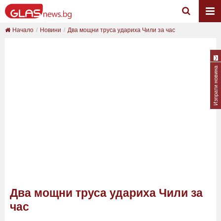
Начало
Новини
Два мощни труса удариха Чили за час
Изпрати новина
Два мощни труса удариха Чили за
час