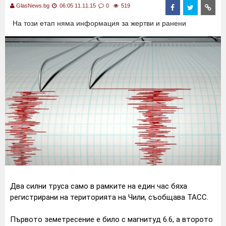
GlasNews.bg
06:05 11.11.15
0
519
На този етап няма информация за жертви и ранени
Два силни труса само в рамките на един час бяха
регистрирани на територията на Чили, съобщава ТАСС.
Първото земетресение е било с магнитуд 6.6, а второто