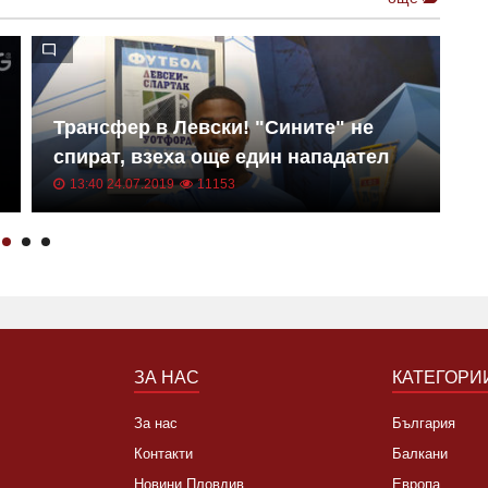
Трансфер в Левски! "Сините" не
Е
спират, взеха още един нападател
к
13:40 24.07.2019
11153
ЗА НАС
КАТЕГОРИ
За нас
България
Контакти
Балкани
Новини Пловдив
Европа