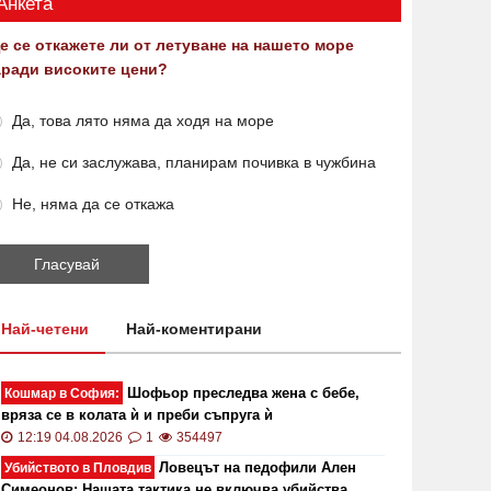
Анкета
е се откажете ли от летуване на нашето море
аради високите цени?
Да, това лято няма да ходя на море
Да, не си заслужава, планирам почивка в чужбина
Не, няма да се откажа
Най-четени
Най-коментирани
Шофьор преследва жена с бебе,
Кошмар в София:
вряза се в колата ѝ и преби съпруга ѝ
12:19 04.08.2026
1
354497
Ловецът на педофили Ален
Убийството в Пловдив
Симеонов: Нашата тактика не включва убийства