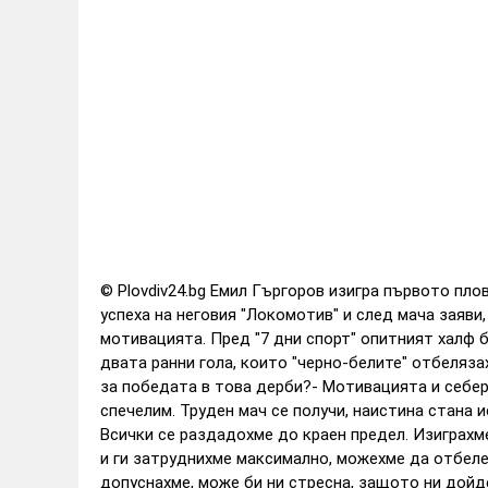
© Plovdiv24.bg Емил Гъргоров изигра първото пло
успеха на неговия "Локомотив" и след мача заяви,
мотивацията. Пред "7 дни спорт" опитният халф б
двата ранни гола, които "черно-белите" отбеляза
за победата в това дерби?- Мотивацията и себер
спечелим. Труден мач се получи, наистина стана и
Всички се раздадохме до краен предел. Изиграхм
и ги затруднихме максимално, можехме да отбеле
допуснахме, може би ни стресна, защото ни дойд