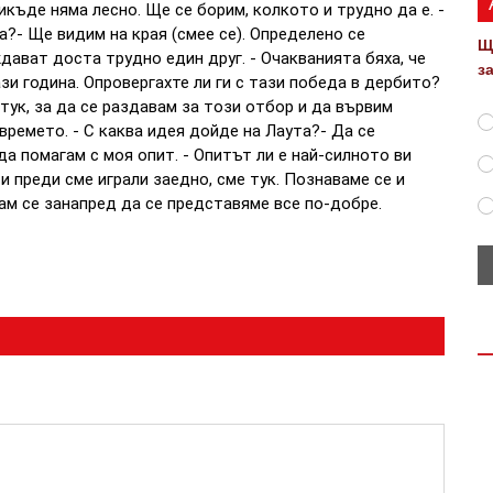
икъде няма лесно. Ще се борим, колкото и трудно да е. -
?- Ще видим на края (смее се). Определено се
Щ
дават доста трудно един друг. - Очакванията бяха, че
з
зи година. Опровергахте ли ги с тази победа в дербито?
 тук, за да се раздавам за този отбор и да вървим
времето. - С каква идея дойде на Лаута?- Да се
а помагам с моя опит. - Опитът ли е най-силното ви
и преди сме играли заедно, сме тук. Познаваме се и
ам се занапред да се представяме все по-добре.