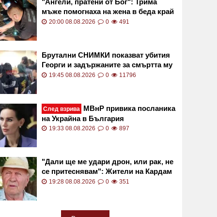
"Ангели, пратени от Бог": Трима
мъже помогнаха на жена в беда край
Миланово СНИМКИ
20:00 08.08.2026
0
491
Брутални СНИМКИ показват убития
Георги и задържаните за смъртта му
19:45 08.08.2026
0
11796
МВнР привика посланика
След взрива
на Украйна в България
19:33 08.08.2026
0
897
"Дали ще ме удари дрон, или рак, не
се притеснявам": Жители на Кардам
проговориха след инцидента
19:28 08.08.2026
0
351