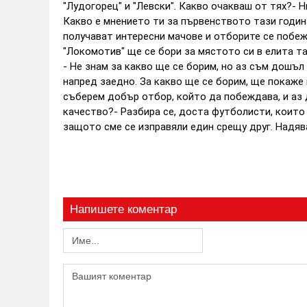
"Лудогорец" и "Левски". Какво очакваш от тях?- Н
Какво е мнението ти за първенството тази година
получават интересни мачове и отборите се побеж
"Локомотив" ще се бори за мястото си в елита та
- Не знам за какво ще се борим, но аз съм дошъл
напред заедно. За какво ще се борим, ще покаже 
съберем добър отбор, който да побеждава, и аз д
качество?- Разбира се, доста футболисти, които 
защото сме се изправяли един срещу друг. Надяв
Напишете коментар