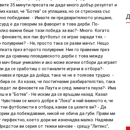
рвите 35 минути пресата ни даде много добър резултат и
х казал, че "Ботев" се уплашиха, но се стреснаха със
ено победихме. - Имахте ли предварителното усещане,
сурд е да говорим за фаворит в това дерби. По-
лко важна беше тази победа за вас?- Много. Когато
 феновете, все пак футболът се играе заради тях. -
 полувреме? - Не, просто така се разви мачът. Нещо
пката през второто полувреме. Ние го правехме през
 ли да сравниш пловдивското дерби с това между
и мач беше уникален и ако може всички отбори да играят
 ли да се сработиш с останалите играчи в отбора?-
авах и преди да дойда, така че не е толкова трудно. -
збира се. Аз казах, че постигнахме разбирателство, така
гледат ли феновете на Лаута и след зимната пауза?- Има
ш и в "Ботев".- Не искам да се връщам назад. Казал
 Чувствам се много добре в "Локо" и най-важното е, че
тни футболисти в отбора, какви са целите ви? - Да
орим да побеждаваме, никой не обича да губи. Прави ми
т перфектно, което дори ме изненадва малко. Надявам
редстои ви серия от тежки мачове - срещу "Литекс",