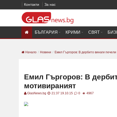
Контакти
За нас
БЪЛГАРИЯ
КРИМИ
СВЯТ
БИЗ
Начало
Новини
Емил Гъргоров: В дербито винаги печели 
Емил Гъргоров: В дербит
мотивираният
GlasNews.bg
21:37 19.10.15
0
4967