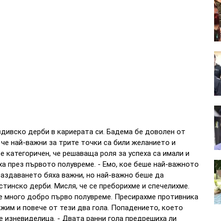
вдивско дерби в кариерата си. Бадема бе доволен от
 че най-важни за трите точки са били желанието и
е категоричен, че решаваща роля за успеха са имали и
ха през първото полувреме. - Емо, кое беше най-важното
аздаването бяха важни, но най-важно беше да
стинско дерби. Мисля, че се преборихме и спечелихме.
е много добро първо полувреме. Пресирахме противника
жим и повече от тези два гола. Попадението, което
е изневиделица. - Двата ранни гола предрешиха ли