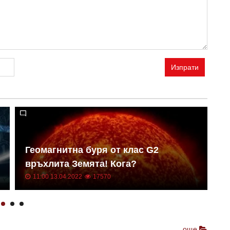
Изпрати
Геомагнитна буря от клас G2
Н
връхлита Земята! Кога?
о
11:00 13.04.2022
17570
още