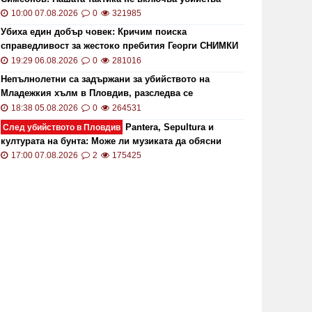
10:00 07.08.2026
0
321985
Убиха един добър човек: Кричим поиска
справедливост за жестоко пребития Георги СНИМКИ
и ВИДЕО
19:29 06.08.2026
0
281016
Непълнолетни са задържани за убийството на
Младежкия хълм в Пловдив, разследва се
хомофобски мотив
18:38 05.08.2026
0
264531
Pantera, Sepultura и
След убийството в Пловдив
културата на бунта: Може ли музиката да обясни
жестокостта?
17:00 07.08.2026
2
175425
ОИ ще проверява за размера на
Цените 
безщетенията при безработица
рекордн
19:15 20.01.2021
7846
13:13 02.0