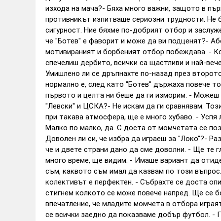
изхода на мача?- Бяха много важни, защото в пъ
противникът изпитваше сериозни трудности. Не би
сигурност. Ние бяхме по-добрият отбор и заслуж
че "Ботев" е фаворит и може да ви подценят?- Аб
мотивираният и борбеният отбор побеждава. - Ко
спечелиш дербито, всички са щастливи и най-вече
Умишлено ли се дръпнахте по-назад през второто
нормално е, след като "Ботев" държаха повече то
първото и целта ни беше да ги изморим. - Можеш
"Левски" и ЦСКА?- Не искам да ги сравнявам. Тоз
при такава атмосфера, ще е много хубаво. - Успя
Малко по малко, да. С доста от момчетата се позн
Доволен ли си, че избра да играеш за "Локо"?- Ра
че и двете страни дано да сме доволни. - Ще те 
много време, ще видим. - Имаше вариант да отиде
съм, каквото съм имал да казвам по този въпрос.
колективът е перфектен. - Събрахте се доста опи
стигнем колкото се може повече напред. Ще се б
впечатление, че младите момчета в отбора играя
се всички заедно да показваме добър футбол. - П