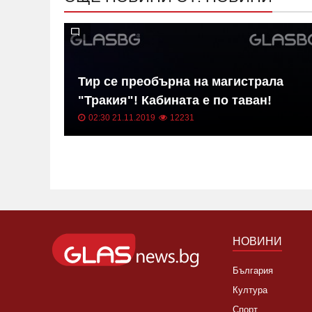
в на
Тир се преобърна на магистрала
"Тракия"! Кабината е по таван!
02:30 21.11.2019
12231
НОВИНИ
България
Култура
Спорт