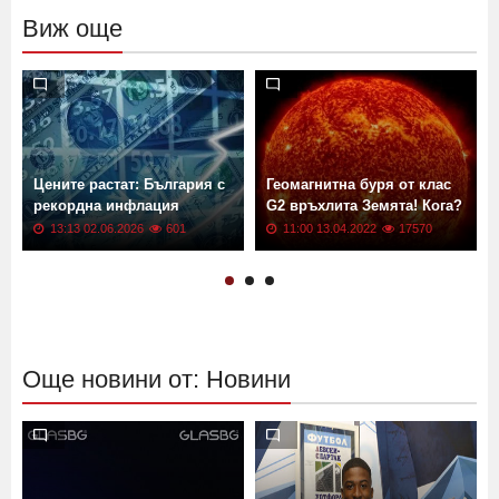
Виж още
Цените растат: България с
Геомагнитна буря от клас
рекордна инфлация
G2 връхлита Земята! Кога?
13:13 02.06.2026
601
11:00 13.04.2022
17570
Още новини от: Новини