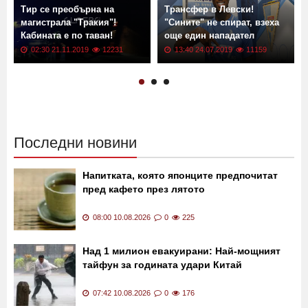
Тир се преобърна на
Трансфер в Левски!
магистрала "Тракия"!
"Сините" не спират, взеха
Кабината е по таван!
още един нападател
02:30 21.11.2019
12231
13:40 24.07.2019
11159
Последни новини
Напитката, която японците предпочитат
пред кафето през лятото
08:00 10.08.2026
0
225
Над 1 милион евакуирани: Най-мощният
тайфун за годината удари Китай
07:42 10.08.2026
0
176