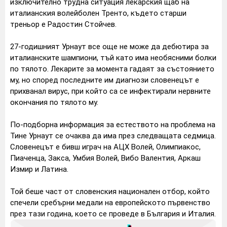
изключително трудна ситуация лекарския щаб на
италианския волейболен Тренто, където старши
треньор е Радостин Стойчев.
27-годишният Урнаут все още не може да дебютира за
италианските шампиони, тъй като има необясними болки
по тялото. Лекарите за момента гадаят за състоянието
му, но според последните им диагнози словенецът е
прихванал вирус, при който са се инфектирали нервните
окончания по тялото му.
По-подборна информация за естеството на проблема на
Тине Урнаут се очаква да има през следващата седмица.
Словенецът е бивш играч на АЦХ Волей, Олимпиакос,
Пиаченца, Закса, Умбия Волей, Вибо Валентия, Аркаш
Измир и Латина.
Той беше част от словенския национален отбор, който
спечели сребърни медали на европейското първенство
през тази година, което се проведе в България и Италия.