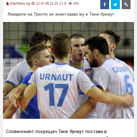
GlasNews.bg
11:47 08.11.15
0
441
Лекарите на Тренто не знаят какво му е Тине Урнаут
Словенският посрещач Тине Урнаут постави в