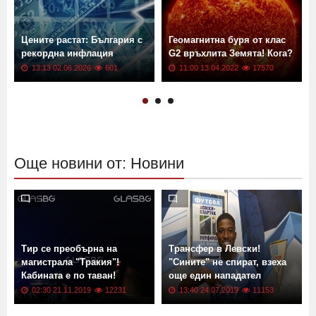
Цените растат: България с
Геомагнитна буря от клас
рекордна инфлация
G2 връхлита Земята! Кога?
13:13 02.06.2026
601
11:00 13.04.2022
17570
Още новини от: Новини
Тир се преобърна на
Трансфер в Левски!
магистрала "Тракия"!
"Сините" не спират, взеха
Кабината е по таван!
още един нападател
02:30 21.11.2019
12231
13:40 24.07.2019
11153