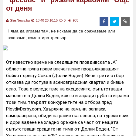
от деня
GlasNews.bg
18:40 26.10.15
0
983
Няма да играем там, не искаме да се сражаваме или
воюваме, коментира треньор
От известно време на следящите пловдивската „А"
областна група прави впечатление продължаващият
бойкот срещу Сокол (Долни Воден). Вече трети отбор
отказва да гостува в асеновградския квартал и бивше
село. Това е вследствие на ексцесиите, съпътстващи
мачовете в Долни Воден, както и заради грубата игра ма
този тим, твърдят конкурентите на отбора пред
PlovdivDerby.com. Хвърляне на камъни, заплахи,
саморазправа, обиди на расистка основа, на турски език
и дори вадене на хладно оръжие са част от нещата
съпътстващи срещите на тима от Долни Воден. "От
Зоналния съвет на БФС досега не са взели абсолютно