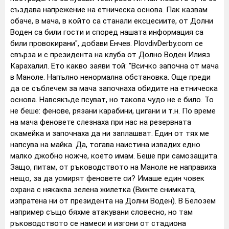
създава напрежение на етническа основа. Пак казвам
обаче, в мача, в който са станали ексцесиите, от Долни
Воден са били гости и според нашата информация са
били провокирани", добави Енчев. PlovdivDerby.com се
свърза и с президента на клуба от Долно Воден Илияз
Карахалил. Ето какво заяви той: "Всичко започна от мача
в Маноле. Напълно ненормална обстановка. Още преди
да се съблечем за мача започнаха обидите на етническа
основа. Навсякъде псуват, но такова чудо не е било. То
не беше: фенове, рязани карабини, цигани и т.н. По време
на мача феновете слезнаха при нас на резервната
скамейка и започнаха да ни заплашват. Един от тях ме
напсува на майка. Да, тогава наистина извадих едно
малко джобно ножче, което имам. Беше при самозащита.
Защо, питам, от ръководството на Маноле не направиха
нещо, за да усмирят феновете си? Имаше един човек
охрана с някаква зелена жилетка (Вижте снимката,
изпратена ни от президента на Долни Воден). В Белозем
например също бяхме атакувани словесно, но там
ръководството се намеси и изгони от стадиона