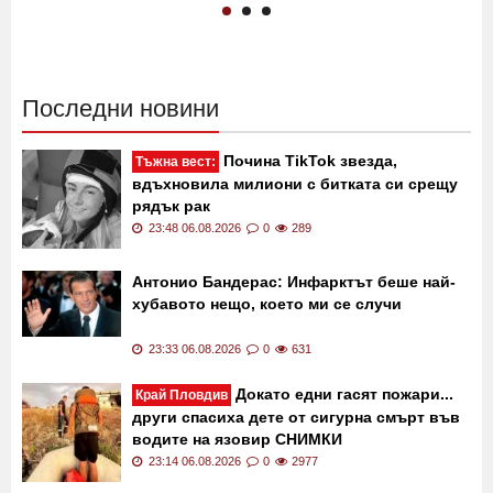
Последни новини
Почина TikTok звезда,
Тъжна вест:
вдъхновила милиони с битката си срещу
рядък рак
23:48 06.08.2026
0
289
Антонио Бандерас: Инфарктът беше най-
хубавото нещо, което ми се случи
23:33 06.08.2026
0
631
Докато едни гасят пожари...
Край Пловдив
други спасиха дете от сигурна смърт във
водите на язовир СНИМКИ
23:14 06.08.2026
0
2977