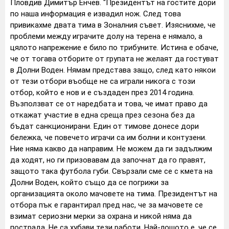
Пловдив Димитър Енчев. "Президентът на гостите дори
по наша информация е извадил нож. След това
привикахме двата тима в Зоналния съвет. Изяснихме, че
проблеми между играчите долу на терена е нямало, а
цялото напрежение е било по трибуните. Истина е обаче,
че от тогава отборите от групата не желаят да гостуват
в Долни Воден. Нямам представа защо, след като някои
от тези отбори въобще не са играли никога с този
отбор, който е нов и е създаден през 2014 година.
Възползват се от наредбата и това, че имат право да
откажат участие в една среща през сезона без да
бъдат санкционирани. Един от тимове донесе дори
бележка, че повечето играчи са им болни и контузени.
Ние няма какво да направим. Не можем да ги задължим
да ходят, но ги призовавам да започнат да го правят,
защото така футбола губи. Свързали сме се с кмета на
Долни Воден, който също да се погрижи за
организацията около мачовете на тима. Президентът на
отбора пък е гарантирал пред нас, че за мачовете се
взимат сериозни мерки за охрана и никой няма да
пострада. Не са хубави тези работи. Най-лошото е, че се