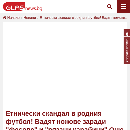
Начало
Новини
Етнически скандал в родния футбол! Вадят ножове...
Изпрати новина
Етнически скандал в родния
футбол! Вадят ножове заради
"фесове" и "рязани карабини" Още