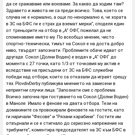
да се сражаваме или воюваме. За какво да ходим там?
Здравето и живота ни са преди всичко. Това, което се
случва не е нормално, а още по-ненормално е, че хората
в ЗС на БФС ги е страх да вземат мерки", споделя един
от треньорите на отбор в „А" ОФГ, пожелал да не
споменаваме името му. По всеобщо мнение, чисто
спортно-технически, тимът на Сокол е на доста добро
ниво, твърдят запознати. Проблемите обаче идват от
другаде. Сокол (Долни Воден) е водач в „А" ОФГ до
момента с 27 точки, като 1/3 от точковия му актив е
вследствие на присъдени от ЗС на БФС служебни
победи над отбори, които са отказали да играят срещу
тях. PlovdivDerby публикува мнението на замесени в
неприятни случки лица. "Запознати сме с проблема.
Всичко започна при гостуването на Сокол (Долни Воден)
в Маноле. Имало е фенове на двата отбора. Тези на
домакините са провокирали феновете на гостите, като
ги наричали "Фесове" и "Рязани карабини". Гостите им
отвърнали и се е стигнало до сериозно напрежение на
трибуните", коментира председателят на ЗС към БФС в