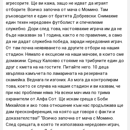
агресорите. Ще ви кажа, защо не идват да играят
отборите. Всичко започна от мача с Момино. Там
ръководител е един от братята Добревски. Снимахме
един техен нередовен футболист и спечелихме
служебно. Дори след това, настоявахме играча им да не
бъде наказван за 1 година, както е по правилник, а само
да ни дадат служебна победа, заради нередовния играч.
От там почна неявяването на другите отбори на нашия
стадион. Нямало е ексцесии на наши мачове, в които сме
домакини. Срещу Калояво стояхме на трибуните един до
друг с кмета на на гостите. Питайте него. 10 деца
хвърляха камъчета по ламарината на резервната
скамейка. Веднага ги изгоних. Аз мога да контролирам
това, което се случва на нашия стадион и ви казвам, че
при нас проблеми няма. На всеки мач има по трима
охранители от Алфа Сот. Ще искам среща с Боби
Михайлов и ако това отношение към нас продължава ще
дам пресконференция, на която ще говоря с факти и
доказателства!" "Всичко започна от мача с Момино.
След срещата, в която те използваха нередовен играч,