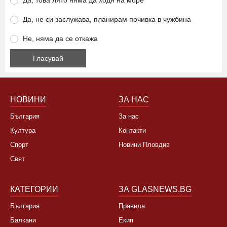
Да, това лято няма да ходя на море
Да, не си заслужава, планирам почивка в чужбина
Не, няма да се откажа
НОВИНИ
ЗА НАС
България
За нас
Култура
Контакти
Спорт
Новини Пловдив
Свят
КАТЕГОРИИ
ЗА GLASNEWS.BG
България
Правила
Балкани
Екип