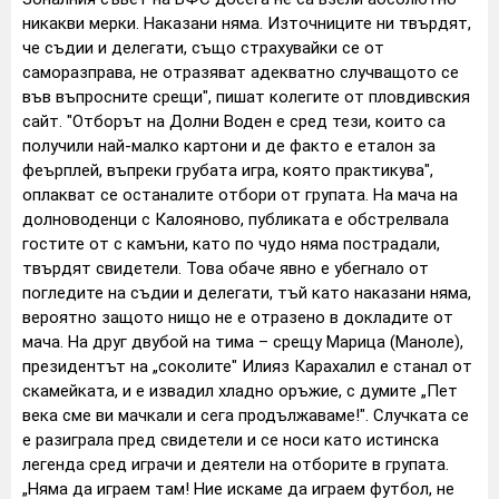
никакви мерки. Наказани няма. Източниците ни твърдят,
че съдии и делегати, също страхувайки се от
саморазправа, не отразяват адекватно случващото се
във въпросните срещи", пишат колегите от пловдивския
сайт. "Отборът на Долни Воден е сред тези, които са
получили най-малко картони и де факто е еталон за
феърплей, въпреки грубата игра, която практикува",
оплакват се останалите отбори от групата. На мача на
долноводенци с Калояново, публиката е обстрелвала
гостите от с камъни, като по чудо няма пострадали,
твърдят свидетели. Това обаче явно е убегнало от
погледите на съдии и делегати, тъй като наказани няма,
вероятно защото нищо не е отразено в докладите от
мача. На друг двубой на тима – срещу Марица (Маноле),
президентът на „соколите" Илияз Карахалил е станал от
скамейката, и е извадил хладно оръжие, с думите „Пет
века сме ви мачкали и сега продължаваме!". Случката се
е разиграла пред свидетели и се носи като истинска
легенда сред играчи и деятели на отборите в групата.
„Няма да играем там! Ние искаме да играем футбол, не