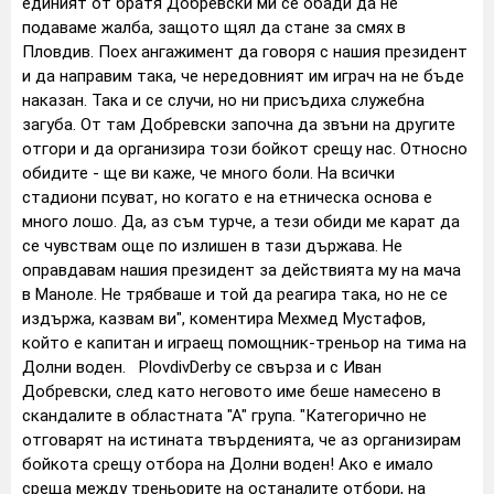
единият от братя Добревски ми се обади да не
подаваме жалба, защото щял да стане за смях в
Пловдив. Поех ангажимент да говоря с нашия президент
и да направим така, че нередовният им играч на не бъде
наказан. Така и се случи, но ни присъдиха служебна
загуба. От там Добревски започна да звъни на другите
отгори и да организира този бойкот срещу нас. Относно
обидите - ще ви каже, че много боли. На всички
стадиони псуват, но когато е на етническа основа е
много лошо. Да, аз съм турче, а тези обиди ме карат да
се чувствам още по излишен в тази държава. Не
оправдавам нашия президент за действията му на мача
в Маноле. Не трябваше и той да реагира така, но не се
издържа, казвам ви", коментира Мехмед Мустафов,
който е капитан и играещ помощник-треньор на тима на
Долни воден. PlovdivDerby се свърза и с Иван
Добревски, след като неговото име беше намесено в
скандалите в областната "А" група. "Категорично не
отговарят на истината твърденията, че аз организирам
бойкота срещу отбора на Долни воден! Ако е имало
среща между треньорите на останалите отбори, на