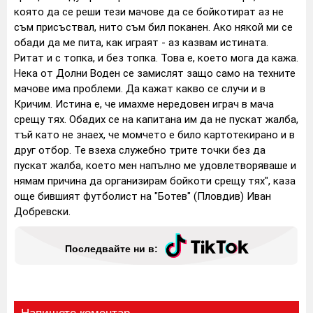
която да се реши тези мачове да се бойкотират аз не
съм присъствал, нито съм бил поканен. Ако някой ми се
обади да ме пита, как играят - аз казвам истината.
Ритат и с топка, и без топка. Това е, което мога да кажа.
Нека от Долни Воден се замислят защо само на техните
мачове има проблеми. Да кажат какво се случи и в
Кричим. Истина е, че имахме нередовен играч в мача
срещу тях. Обадих се на капитана им да не пускат жалба,
тъй като не знаех, че момчето е било картотекирано и в
друг отбор. Те взеха служебно трите точки без да
пускат жалба, което мен напълно ме удовлетворяваше и
нямам причина да организирам бойкоти срещу тях", каза
още бившият футболист на "Ботев" (Пловдив) Иван
Добревски.
Последвайте ни в: