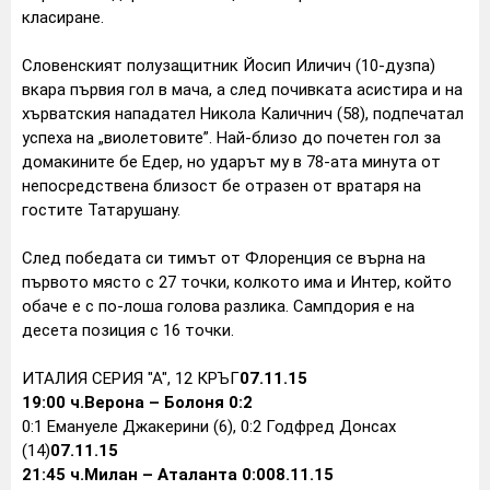
класиране.
Словенският полузащитник Йосип Иличич (10-дузпа)
вкара първия гол в мача, а след почивката асистира и на
хърватския нападател Никола Каличнич (58), подпечатал
успеха на „виолетовите”. Най-близо до почетен гол за
домакините бе Едер, но ударът му в 78-ата минута от
непосредствена близост бе отразен от вратаря на
гостите Татарушану.
След победата си тимът от Флоренция се върна на
първото място с 27 точки, колкото има и Интер, който
обаче е с по-лоша голова разлика. Сампдория е на
десета позиция с 16 точки.
ИТАЛИЯ СЕРИЯ "А", 12 КРЪГ
07.11.15
19:00 ч.
Верона – Болоня 0:2
0:1 Емануеле Джакерини (6), 0:2 Годфред Донсах
(14)
07.11.15
21:45 ч.
Милан – Аталанта 0:0
08.11.15