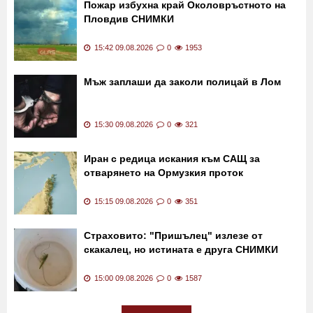
Пожар избухна край Околовръстното на
Пловдив СНИМКИ
15:42 09.08.2026
0
1953
Мъж заплаши да заколи полицай в Лом
15:30 09.08.2026
0
321
Иран с редица искания към САЩ за
отварянето на Ормузкия проток
15:15 09.08.2026
0
351
Страховито: "Пришълец" излезе от
скакалец, но истината е друга СНИМКИ
15:00 09.08.2026
0
1587