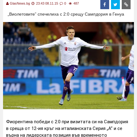
GlasNews.bg
23:43 08.11.15
0
487
„Виолетовите” спечелиха с 2:0 срещу Сампдория в Генуа
Фиорентина победи с 2:0 при визитата си на Сампдория
в среща от 12-ия кръг на италианската Серия „А” и се
върна на лидерската позиция във временното