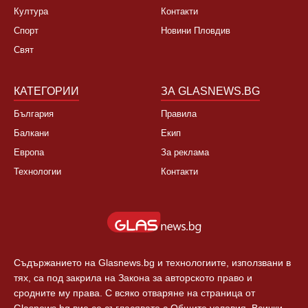
Култура
Контакти
Спорт
Новини Пловдив
Свят
КАТЕГОРИИ
ЗА GLASNEWS.BG
България
Правила
Балкани
Екип
Европа
За реклама
Технологии
Контакти
Съдържанието на Glasnews.bg и технологиите, използвани в
тях, са под закрила на Закона за авторското право и
сродните му права. С всяко отваряне на страница от
Glasnews.bg вие се съгласявате с Общите условия. Всички