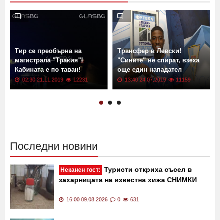
Тир се преобърна на
Трансфер в Левски!
магистрала "Тракия"!
"Сините" не спират, взеха
Кабината е по таван!
още един нападател
02:30 21.11.2019
12231
13:40 24.07.2019
11159
Последни новини
Туристи откриха съсел в
Неканен гост:
захарницата на известна хижа СНИМКИ
16:00 09.08.2026
0
631