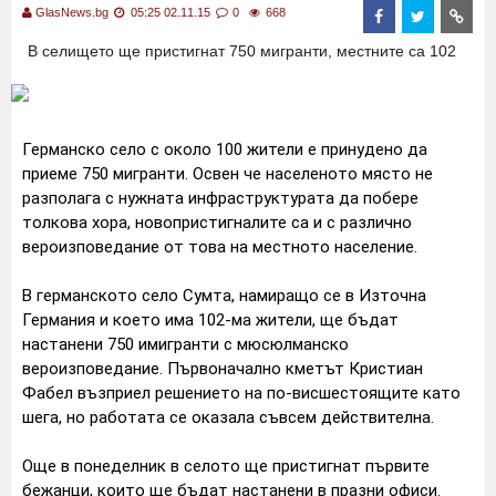
GlasNews.bg
05:25 02.11.15
0
668
В селището ще пристигнат 750 мигранти, местните са 102
Германско селo с около 100 жители е принудено да
приеме 750 мигранти. Освен че населеното място не
разполага с нужната инфраструктурата да побере
толкова хора, новопристигналите са и с различно
вероизповедание от това на местното население.
В германското село Сумта, намиращо се в Източна
Германия и което има 102-ма жители, ще бъдат
настанени 750 имигранти с мюсюлманско
вероизповедание. Първоначално кметът Кристиан
Фабел възприел решението на по-висшестоящите като
шега, но работата се оказала съвсем действителна.
Още в понеделник в селото ще пристигнат първите
бежанци, които ще бъдат настанени в празни офиси.