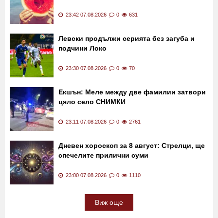
00:01 08.08.2026
0
245
Колко диня можете да ядете на ден?
Експертите дават отговор
23:42 07.08.2026
0
631
Левски продължи серията без загуба и
подчини Локо
23:30 07.08.2026
0
70
Екшън: Меле между две фамилии затвори
цяло село СНИМКИ
23:11 07.08.2026
0
2761
Дневен хороскоп за 8 август: Стрелци, ще
спечелите прилични суми
23:00 07.08.2026
0
1110