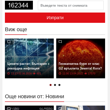
Изпрати
Виж още
Цените растат: България с
Геомагнитна буря от клас
рекордна инфлация
G2 връхлита Земята! Кога?
13:13 02.06.2026
601
11:00 13.04.2022
17570