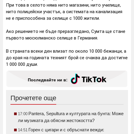
При това в селото няма нито магазини, нито училище,
нито полицейски участък, а системата на канализация
не е приспособена за селище с 1000 жители.
Ако решението не бъде преразгледано, Сумта ще стане
първото мюсюлманско селище в Германия.
В страната всеки ден влизат по около 10 000 бежанци, а
до края на годината техният брой се очаква да достигне
1 000 000 души.
Последвайте ни в:
Прочетете още
Pantera, Sepultura и културата на бунта: Може
17:00
ли музиката да обясни жестокостта?
Горен с цигари и с обръснати вежди:
14:51