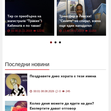
Още новини от: Новини
Тир се преобърна на
Трансфер в Левски!
магистрала "Тракия"!
"Сините" не спират, взеха
Кабината е по таван!
още един нападател
02:30 21.11.2019
12231
13:40 24.07.2019
11153
Последни новини
Поздравете днес хората с тези имена