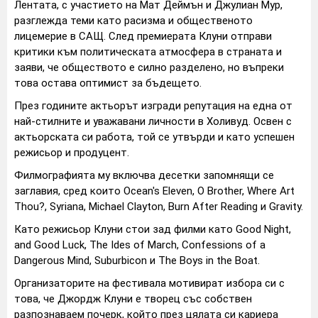
Лентата, с участието на Мат Деймън и Джулиан Мур,
разглежда теми като расизма и общественото
лицемерие в САЩ. След премиерата Клуни отправи
критики към политическата атмосфера в страната и
заяви, че обществото е силно разделено, но въпреки
това остава оптимист за бъдещето.
През годините актьорът изгради репутация на една от
най-стилните и уважавани личности в Холивуд. Освен с
актьорската си работа, той се утвърди и като успешен
режисьор и продуцент.
Филмографията му включва десетки запомнящи се
заглавия, сред които Ocean's Eleven, O Brother, Where Art
Thou?, Syriana, Michael Clayton, Burn After Reading и Gravity.
Като режисьор Клуни стои зад филми като Good Night,
and Good Luck, The Ides of March, Confessions of a
Dangerous Mind, Suburbicon и The Boys in the Boat.
Организаторите на фестивала мотивират избора си с
това, че Джордж Клуни е творец със собствен
разпознаваем почерк, който през цялата си кариера