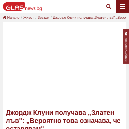
Начало
Живот
Звезди
Джордж Клуни получава „Златен лъв": „Вероятн
Изпрати новина
Джордж Клуни получава „Златен
лъв": „Вероятно това означава, че
остарявам"