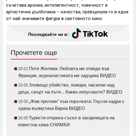
съчетава ирония, интелигентност, човечност и
артистична дълбочина – качества, превърнали го в една
от най-значимите фигури в световното кино.
Последвайте ни в:
Прочетете още
Петя Желева: Любовта ме отведе във
20:01
Франция, журналистиката ме задържа ВИДЕО
Зловещо убийство, пожари, насилие над
19:00
деца, смърт на пътя... Какво изпуснахте? ВИДЕО
„Жив протеин" към поръчката: Гнусни кадри с
18:00
храна възмутиха Варна ВИДЕО
Туристи откриха съсел в захарницата на
16:00
известна хижа СНИМКИ