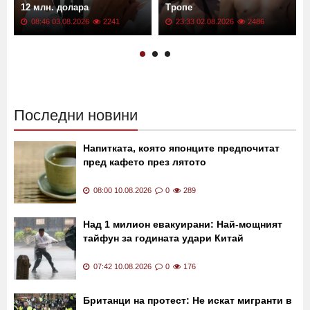
12 млн. долара
Тропе
08:46 03.08.2026
2241
23:33 02.08.2026
2486
Последни новини
Напитката, която японците предпочитат
пред кафето през лятото
08:00 10.08.2026
0
289
Над 1 милион евакуирани: Най-мощният
тайфун за годината удари Китай
07:42 10.08.2026
0
176
Британци на протест: Не искат мигранти в