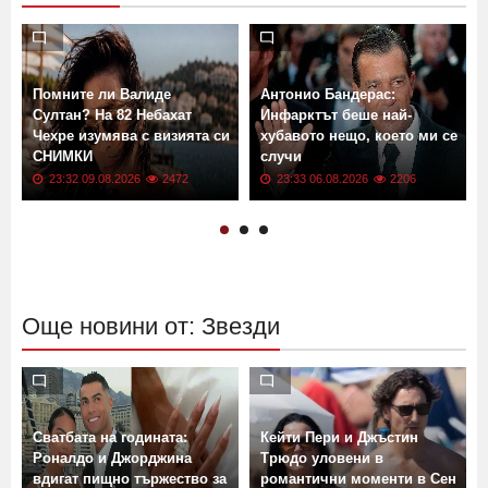
Помните ли Валиде
Антонио Бандерас:
Султан? На 82 Небахат
Инфарктът беше най-
Чехре изумява с визията си
хубавото нещо, което ми се
СНИМКИ
случи
23:32 09.08.2026
2472
23:33 06.08.2026
2206
Още новини от: Звезди
Сватбата на годината:
Кейти Пери и Джъстин
Роналдо и Джорджина
Трюдо уловени в
вдигат пищно тържество за
романтични моменти в Сен