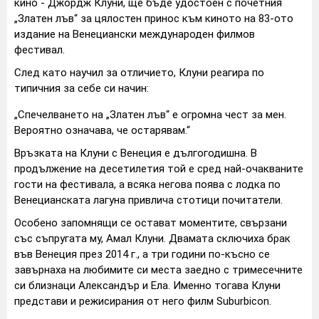
кино - Джордж Клуни, ще бъде удостоен с почетния
„Златен лъв“ за цялостен принос към киното на 83-ото
издание на Венециански международен филмов
фестивал.
След като научил за отличието, Клуни реагира по
типичния за себе си начин:
„Спечелването на „Златен лъв“ е огромна чест за мен.
Вероятно означава, че остарявам.“
Връзката на Клуни с Венеция е дългогодишна. В
продължение на десетилетия той е сред най-очакваните
гости на фестивала, а всяка негова поява с лодка по
Венецианската лагуна привлича стотици почитатели.
Особено запомнящи се остават моментите, свързани
със съпругата му, Амал Клуни. Двамата сключиха брак
във Венеция през 2014 г., а три години по-късно се
завърнаха на любимите си места заедно с тримесечните
си близнаци Александър и Ела. Именно тогава Клуни
представи и режисирания от него филм Suburbicon.