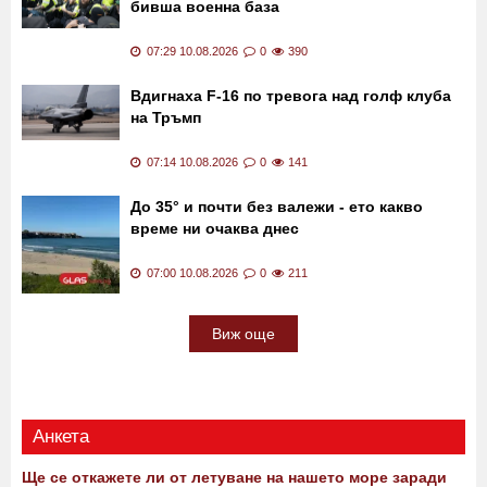
бивша военна база
07:29 10.08.2026
0
390
Вдигнаха F-16 по тревога над голф клуба
на Тръмп
07:14 10.08.2026
0
141
До 35° и почти без валежи - ето какво
време ни очаква днес
07:00 10.08.2026
0
211
Виж още
Анкета
Ще се откажете ли от летуване на нашето море заради